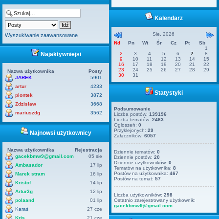
Kalendarz
Sie. 2026
Wyszukiwanie zaawansowane
Nd
Pn
Wt
Śr
Cz
Pt
Sb
1
Najaktywniejsi
2
3
4
5
6
7
8
9
10
11
12
13
14
15
16
17
18
19
20
21
22
23
24
25
26
27
28
29
Nazwa użytkownika
Posty
30
31
JAREK
5901
artur
4233
Statystyki
piontek
3872
Zdzislaw
3668
Podsumowanie
mariuszdg
3562
Liczba postów:
139196
Liczba tematów:
2463
Ogłoszeń:
0
Przyklejonych:
29
Najnowsi użytkownicy
Załączników:
6057
Nazwa użytkownika
Rejestracja
Dziennie tematów:
0
gacekbmw9@gmail.com
05 sie
Dziennie postów:
20
Dziennie użytkowników:
0
Ambasador
17 lip
Tematów na użytkownika:
8
Postów na użytkownika:
467
Marek stram
16 lip
Postów na temat:
57
Kristof
14 lip
Artur3g
12 lip
Liczba użytkowników:
298
polaand
01 lip
Ostatnio zarejestrowany użytkownik:
gacekbmw9@gmail.com
Karaś
27 cze
Kris
21 cze