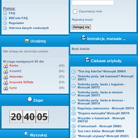
Pomoc
Zapamiętaj mnie
FAQ
BBCode FAQ
Rejestruj teraz!
Regulamin
Ochrona danych osobowych
Instrukcje, manuale ...
Urodziny
Brak linków
Nikt dzisiaj nie obchodzi urodzin
Ciekawe artykuły.
W ciągu następnych 30 dni
Koniu
(46)
Kotek62
(64)
"Test big bike'ów"-Motocykl 2000/4
Holender
(55)
Technika jazdy. Jak hamować?-Motocykl
2007/1
krzysiek 525tds
(53)
Technika jazdy. Jazda z bagażem -
Łysy
(48)
Motocykl 2007/2
Technika jazdy. Jazda w mieście-
Motocykl 2007/3
Zegar
Technika jazdy. Jazda w deszczu -
Motocykl 2007/4
Regulacja zawieszenia - Motocykl 2007/5
"Drgania motocykla"-Motocykl 2007/9
Wszystko o hamulcach - Motocykl
2007/10
O łańcuchach - Motocykl 2008/1
Test retro bików- Motocykl 2008/8
Wyszukaj
"Motocykl używany"-Motocykl 2010/1