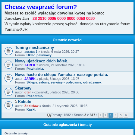
Chcesz wesprzeć forum?
Możesz to zrobić wpłacając dowolną kwotę na konto:
Jarosław Jan -
28 2910 0006 0000 0000 0360 0030
W tytule wpłaty koniecznie proszę wpisać: donacja na utrzymanie forum
Yamaha-XJR
Ostatnie nowości
Tuning mechaniczny
autor:
auratus1
» środa, 6 maja 2026, 20:27
Forum:
Układ paliwowy.
Nowy ujeżdżacz dóch kółek.
autor:
JAREK
» wtorek, 21 kwietnia 2026, 10:59
Forum:
Powitalnia.
Nowe hasło do sklepu Yamaha z naszego portalu.
autor:
JAREK
» piątek, 6 lutego 2026, 13:07
Forum:
Sklepy, salony, serwisy - polecamy; odradzamy.
Skarpety
autor:
qter
» czwartek, 5 lutego 2026, 20:00
Forum:
Pozostałe.
Kabuto
Z
autor:
Zdzislaw
» środa, 21 stycznia 2026, 18:15
a
Forum:
Kaski.
ł
Tematy: 1582 • Strona
3
z
317
•
1
2
3
4
5
6
…
ą
c
z
Ostatnie ogłoszenia / tematy
n
i
Ostatnie tematy
k