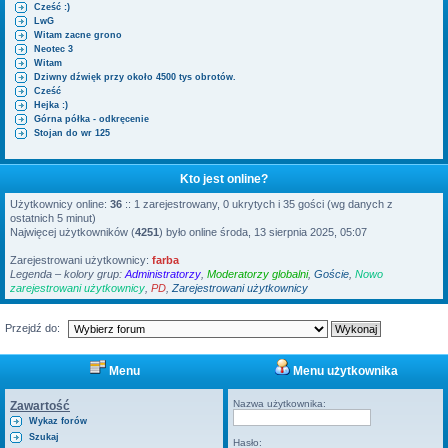
Cześć :)
i
LwG
Witam zacne grono
Neotec 3
Witam
Dziwny dźwięk przy około 4500 tys obrotów.
Cześć
Hejka :)
Górna półka - odkręcenie
Stojan do wr 125
Kto jest online?
Użytkownicy online:
36
:: 1 zarejestrowany, 0 ukrytych i 35 gości (wg danych z
ostatnich 5 minut)
Najwięcej użytkowników (
4251
) było online środa, 13 sierpnia 2025, 05:07
Zarejestrowani użytkownicy:
farba
Legenda – kolory grup:
Administratorzy
,
Moderatorzy globalni
,
Goście
,
Nowo
zarejestrowani użytkownicy
,
PD
,
Zarejestrowani użytkownicy
Przejdź do:
Menu
Menu użytkownika
Nazwa użytkownika:
Zawartość
Wykaz forów
Szukaj
Hasło: