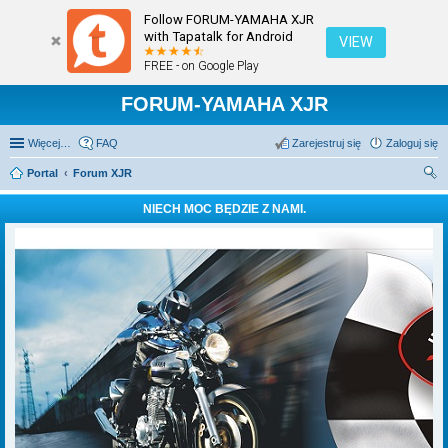
Follow FORUM-YAMAHA XJR
with Tapatalk for Android
VIEW
FREE - on Google Play
FORUM-YAMAHA XJR
Więcej…
FAQ
Zarejestruj się
Zaloguj się
Portal
Forum XJR
zu
NIECH MOC BĘDZIE Z NAMI.
kaj