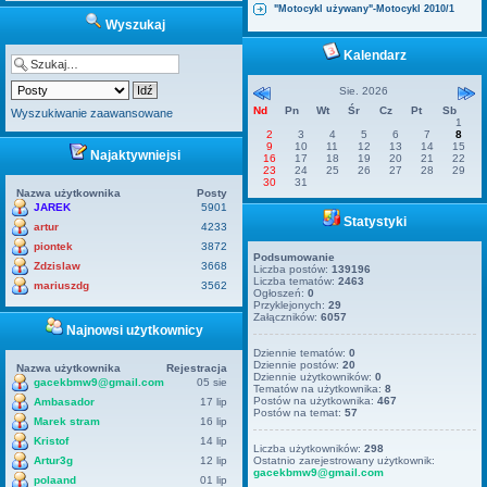
"Motocykl używany"-Motocykl 2010/1
Wyszukaj
Kalendarz
Sie. 2026
Nd
Pn
Wt
Śr
Cz
Pt
Sb
Wyszukiwanie zaawansowane
1
2
3
4
5
6
7
8
9
10
11
12
13
14
15
Najaktywniejsi
16
17
18
19
20
21
22
23
24
25
26
27
28
29
30
31
Nazwa użytkownika
Posty
JAREK
5901
Statystyki
artur
4233
piontek
3872
Podsumowanie
Zdzislaw
3668
Liczba postów:
139196
Liczba tematów:
2463
mariuszdg
3562
Ogłoszeń:
0
Przyklejonych:
29
Załączników:
6057
Najnowsi użytkownicy
Dziennie tematów:
0
Dziennie postów:
20
Nazwa użytkownika
Rejestracja
Dziennie użytkowników:
0
gacekbmw9@gmail.com
05 sie
Tematów na użytkownika:
8
Postów na użytkownika:
467
Ambasador
17 lip
Postów na temat:
57
Marek stram
16 lip
Kristof
14 lip
Liczba użytkowników:
298
Artur3g
12 lip
Ostatnio zarejestrowany użytkownik:
gacekbmw9@gmail.com
polaand
01 lip