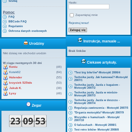
Szukaj
Hasło:
Pomoc
Zapamiętaj mnie
FAQ
BBCode FAQ
Rejestruj teraz!
Regulamin
Ochrona danych osobowych
Instrukcje, manuale ...
Urodziny
Brak linków
Nikt dzisiaj nie obchodzi urodzin
Ciekawe artykuły.
W ciągu następnych 30 dni
Koniu
(46)
Kotek62
(64)
"Test big bike'ów"-Motocykl 2000/4
Holender
(55)
Technika jazdy. Jak hamować?-Motocykl
2007/1
krzysiek 525tds
(53)
Technika jazdy. Jazda z bagażem -
Jakub K.
(38)
Motocykl 2007/2
Technika jazdy. Jazda w mieście-
Łysy
(48)
Motocykl 2007/3
Technika jazdy. Jazda w deszczu -
Motocykl 2007/4
Zegar
Regulacja zawieszenia - Motocykl 2007/5
"Drgania motocykla"-Motocykl 2007/9
Wszystko o hamulcach - Motocykl
2007/10
O łańcuchach - Motocykl 2008/1
Test retro bików- Motocykl 2008/8