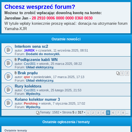
Chcesz wesprzeć forum?
Możesz to zrobić wpłacając dowolną kwotę na konto:
Jarosław Jan -
28 2910 0006 0000 0000 0360 0030
W tytule wpłaty koniecznie proszę wpisać: donacja na utrzymanie forum
Yamaha-XJR
Ostatnie nowości
Interkom sena sc2
autor:
JAREK
» czwartek, 11 września 2025, 08:51
Forum:
Dodatki do motocykli.
Podłączenie kabli WN
Z
autor:
Cezi301
» wtorek, 25 marca 2025, 08:22
a
Forum:
Układ elektryczny.
ł
Brak prądu
ą
1
2
Z
autor:
c
qter
» poniedziałek, 17 marca 2025, 17:13
a
Forum:
z
Układ elektryczny.
ł
n
Rury kolektora
ą
i
autor:
c
Cezi301
» wtorek, 25 lutego 2025, 21:53
k
Forum:
z
Wydechy.
i
n
Kolano kolektor numer 3
i
autor:
Pershing
» wtorek, 7 stycznia 2025, 17:02
k
Forum:
Wydechy.
i
Tematy: 1582 • Strona
5
z
317
•
1
2
3
4
5
6
7
8
…
Ostatnie ogłoszenia / tematy
Ostatnie tematy