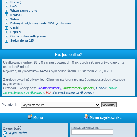
Cześć :)
LwG
Witam zacne grono
Neotec 3
Witam
Dziwny dźwięk przy około 4500 tys obrotów.
Cześć
Hejka :)
Górna półka - odkręcenie
Stojan do wr 125
Kto jest online?
Użytkownicy online:
28
:: 0 zarejestrowanych, 0 ukrytych i 28 gości (wg danych z
ostatnich 5 minut)
Najwięcej użytkowników (
4251
) było online środa, 13 sierpnia 2025, 05:07
Zarejestrowani użytkownicy: Obecnie na forum nie ma żadnego zarejestrowanego
użytkownika
Legenda – kolory grup:
Administratorzy
,
Moderatorzy globalni
,
Goście
,
Nowo
zarejestrowani użytkownicy
,
PD
,
Zarejestrowani użytkownicy
Przejdź do:
Menu
Menu użytkownika
Nazwa użytkownika:
Zawartość
Wykaz forów