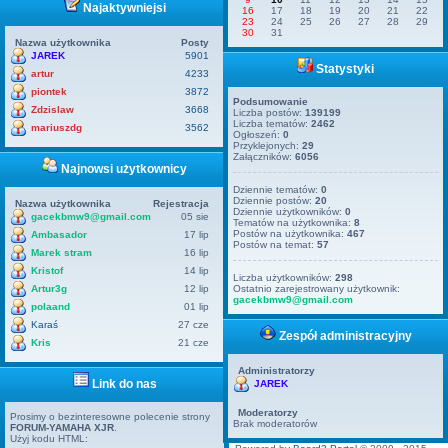
Najaktywniejsi
16
17
18
19
20
21
22
23
24
25
26
27
28
29
30
31
Nazwa użytkownika
Posty
JAREK
5901
Statystyki
artur
4233
piontek
3872
Podsumowanie
Zdzislaw
3668
Liczba postów:
139199
Liczba tematów:
2462
mariuszdg
3562
Ogłoszeń:
0
Przyklejonych:
29
Załączników:
6056
Najnowsi użytkownicy
Dziennie tematów:
0
Dziennie postów:
20
Nazwa użytkownika
Rejestracja
Dziennie użytkowników:
0
gacekbmw9@gmail.com
05 sie
Tematów na użytkownika:
8
Postów na użytkownika:
467
Ambasador
17 lip
Postów na temat:
57
Marek stram
16 lip
Kristof
14 lip
Liczba użytkowników:
298
Artur3g
12 lip
Ostatnio zarejestrowany użytkownik:
gacekbmw9@gmail.com
polaand
01 lip
Karaś
27 cze
Zespół administracyjny
Kris
21 cze
Administratorzy
Link do nas
JAREK
Moderatorzy
Prosimy o bezinteresowne polecenie strony
Brak moderatorów
FORUM-YAMAHA XJR
.
Użyj kodu HTML: