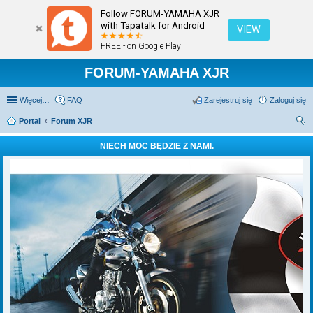
Follow FORUM-YAMAHA XJR
with Tapatalk for Android
VIEW
FREE - on Google Play
FORUM-YAMAHA XJR
Więcej…
FAQ
Zarejestruj się
Zaloguj się
Portal
Forum XJR
zu
NIECH MOC BĘDZIE Z NAMI.
kaj