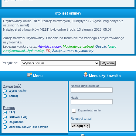
Kto jest online?
Użytkownicy online:
78
:: 0 zarejestrowanych, 0 ukrytych i 78 gości (wg danych z
ostatnich 5 minut)
Najwięcej użytkowników (
4251
) było online środa, 13 sierpnia 2025, 05:07
Zarejestrowani użytkownicy: Obecnie na forum nie ma żadnego zarejestrowanego
użytkownika
Legenda – kolory grup:
Administratorzy
,
Moderatorzy globalni
,
Goście
,
Nowo
zarejestrowani użytkownicy
,
PD
,
Zarejestrowani użytkownicy
Przejdź do:
Menu
Menu użytkownika
Nazwa użytkownika:
Zawartość
Wykaz forów
Szukaj
Hasło:
Pomoc
Zapamiętaj mnie
FAQ
BBCode FAQ
Rejestruj teraz!
Regulamin
Ochrona danych osobowych