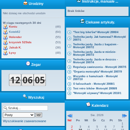
Instrukcje, manuale ...
Urodziny
Brak linków
Nikt dzisiaj nie obchodzi urodzin
Ciekawe artykuły.
W ciągu następnych 30 dni
Koniu
(46)
Kotek62
(64)
"Test big bike'ów"-Motocykl 2000/4
Holender
(55)
Technika jazdy. Jak hamować?-Motocykl
2007/1
krzysiek 525tds
(53)
Technika jazdy. Jazda z bagażem -
Jakub K.
(38)
Motocykl 2007/2
Technika jazdy. Jazda w mieście-
Łysy
(48)
Motocykl 2007/3
Technika jazdy. Jazda w deszczu -
Motocykl 2007/4
Zegar
Regulacja zawieszenia - Motocykl 2007/5
"Drgania motocykla"-Motocykl 2007/9
Wszystko o hamulcach - Motocykl
2007/10
O łańcuchach - Motocykl 2008/1
Test retro bików- Motocykl 2008/8
"Motocykl używany"-Motocykl 2010/1
Wyszukaj
Kalendarz
Sie. 2026
Nd
Pn
Wt
Śr
Cz
Pt
Sb
Wyszukiwanie zaawansowane
1
2
3
4
5
6
7
8
9
10
11
12
13
14
15