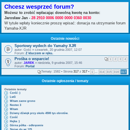
Chcesz wesprzeć forum?
Możesz to zrobić wpłacając dowolną kwotę na konto:
Jarosław Jan -
28 2910 0006 0000 0000 0360 0030
W tytule wpłaty koniecznie proszę wpisać: donacja na utrzymanie forum
Yamaha-XJR
Ostatnie nowości
Sportowy wydech do Yamahy XJR
autor:
Gość
» czwartek, 20 grudnia 2007, 12:07
Forum:
Z kluczem w ręku.
Prośba o wsparcie!
1
2
3
4
autor:
JAREK
» niedziela, 9 grudnia 2007, 15:46
Forum:
Portal
Tematy: 1582 • Strona
317
z
317
•
1
…
314
315
316
317
Ostatnie ogłoszenia / tematy
Ostatnie tematy
Cześć :)
LwG
Witam zacne grono
Neotec 3
Witam
Dziwny dźwięk przy około 4500 tys obrotów.
Cześć
Hejka :)
Górna półka - odkręcenie
Stojan do wr 125