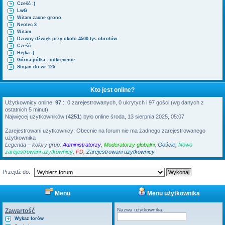
Cześć :)
LwG
Witam zacne grono
Neotec 3
Witam
Dziwny dźwięk przy około 4500 tys obrotów.
Cześć
Hejka :)
Górna półka - odkręcenie
Stojan do wr 125
Kto jest online?
Użytkownicy online:
97
:: 0 zarejestrowanych, 0 ukrytych i 97 gości (wg danych z
ostatnich 5 minut)
Najwięcej użytkowników (
4251
) było online środa, 13 sierpnia 2025, 05:07
Zarejestrowani użytkownicy: Obecnie na forum nie ma żadnego zarejestrowanego
użytkownika
Legenda – kolory grup:
Administratorzy
,
Moderatorzy globalni
,
Goście
,
Nowo
zarejestrowani użytkownicy
,
PD
,
Zarejestrowani użytkownicy
Przejdź do:
Menu
Menu użytkownika
Nazwa użytkownika:
Zawartość
Wykaz forów