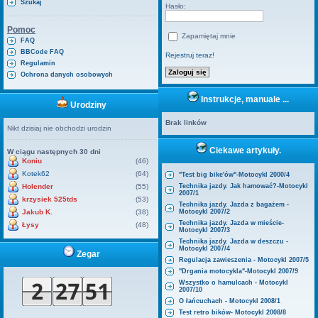
Szukaj
Hasło:
Pomoc
Zapamiętaj mnie
FAQ
BBCode FAQ
Rejestruj teraz!
Regulamin
Ochrona danych osobowych
Instrukcje, manuale ...
Urodziny
Brak linków
Nikt dzisiaj nie obchodzi urodzin
Ciekawe artykuły.
W ciągu następnych 30 dni
Koniu
(46)
Kotek62
(64)
"Test big bike'ów"-Motocykl 2000/4
Holender
(55)
Technika jazdy. Jak hamować?-Motocykl
2007/1
krzysiek 525tds
(53)
Technika jazdy. Jazda z bagażem -
Jakub K.
(38)
Motocykl 2007/2
Technika jazdy. Jazda w mieście-
Łysy
(48)
Motocykl 2007/3
Technika jazdy. Jazda w deszczu -
Motocykl 2007/4
Zegar
Regulacja zawieszenia - Motocykl 2007/5
"Drgania motocykla"-Motocykl 2007/9
Wszystko o hamulcach - Motocykl
2007/10
O łańcuchach - Motocykl 2008/1
Test retro bików- Motocykl 2008/8