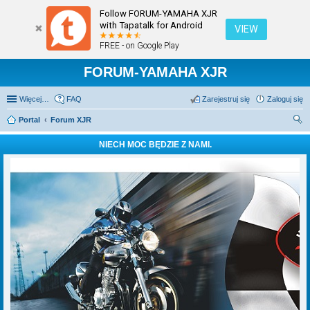
Follow FORUM-YAMAHA XJR
with Tapatalk for Android
VIEW
FREE - on Google Play
FORUM-YAMAHA XJR
Więcej…
FAQ
Zarejestruj się
Zaloguj się
Portal
Forum XJR
zu
NIECH MOC BĘDZIE Z NAMI.
kaj