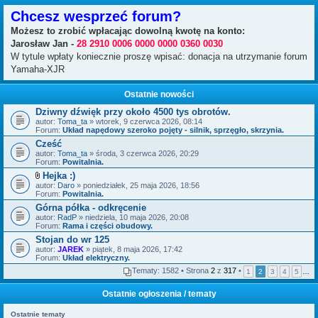
Chcesz wesprzeć forum?
Możesz to zrobić wpłacając dowolną kwotę na konto:
Jarosław Jan -
28 2910 0006 0000 0000 0360 0030
W tytule wpłaty koniecznie proszę wpisać: donacja na utrzymanie forum
Yamaha-XJR
Ostatnie nowości
Dziwny dźwięk przy około 4500 tys obrotów.
autor:
Toma_ta
» wtorek, 9 czerwca 2026, 08:14
Forum:
Układ napędowy szeroko pojęty - silnik, sprzęgło, skrzynia.
Cześć
autor:
Toma_ta
» środa, 3 czerwca 2026, 20:29
Forum:
Powitalnia.
Hejka :)
Z
autor:
Daro
» poniedziałek, 25 maja 2026, 18:56
a
Forum:
Powitalnia.
ł
Górna półka - odkręcenie
ą
autor:
c
RadP
» niedziela, 10 maja 2026, 20:08
Forum:
z
Rama i części obudowy.
n
Stojan do wr 125
i
autor:
JAREK
» piątek, 8 maja 2026, 17:42
k
Forum:
Układ elektryczny.
i
Tematy: 1582 • Strona
2
z
317
•
1
2
3
4
5
…
Ostatnie ogłoszenia / tematy
Ostatnie tematy