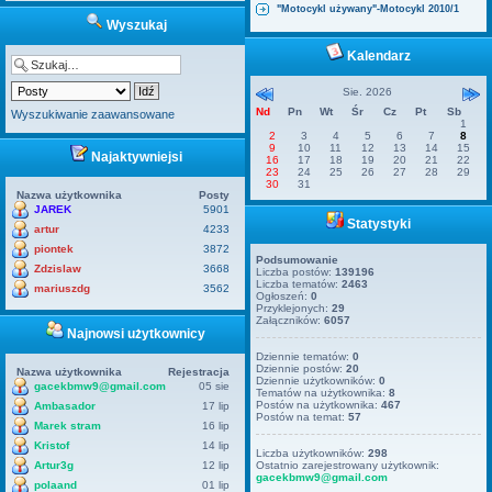
"Motocykl używany"-Motocykl 2010/1
Wyszukaj
Kalendarz
Sie. 2026
Nd
Pn
Wt
Śr
Cz
Pt
Sb
Wyszukiwanie zaawansowane
1
2
3
4
5
6
7
8
9
10
11
12
13
14
15
Najaktywniejsi
16
17
18
19
20
21
22
23
24
25
26
27
28
29
30
31
Nazwa użytkownika
Posty
JAREK
5901
Statystyki
artur
4233
piontek
3872
Podsumowanie
Zdzislaw
3668
Liczba postów:
139196
Liczba tematów:
2463
mariuszdg
3562
Ogłoszeń:
0
Przyklejonych:
29
Załączników:
6057
Najnowsi użytkownicy
Dziennie tematów:
0
Dziennie postów:
20
Nazwa użytkownika
Rejestracja
Dziennie użytkowników:
0
gacekbmw9@gmail.com
05 sie
Tematów na użytkownika:
8
Postów na użytkownika:
467
Ambasador
17 lip
Postów na temat:
57
Marek stram
16 lip
Kristof
14 lip
Liczba użytkowników:
298
Artur3g
12 lip
Ostatnio zarejestrowany użytkownik:
gacekbmw9@gmail.com
polaand
01 lip