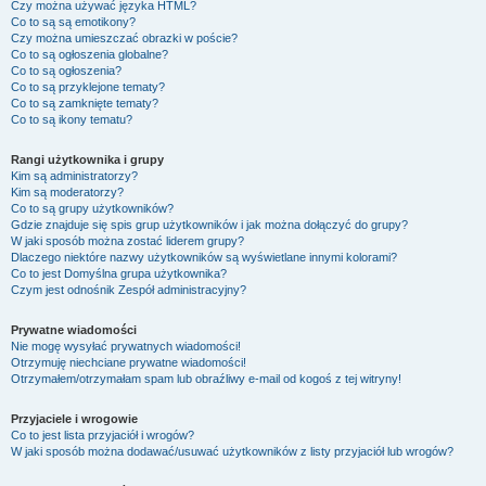
Czy można używać języka HTML?
Co to są są emotikony?
Czy można umieszczać obrazki w poście?
Co to są ogłoszenia globalne?
Co to są ogłoszenia?
Co to są przyklejone tematy?
Co to są zamknięte tematy?
Co to są ikony tematu?
Rangi użytkownika i grupy
Kim są administratorzy?
Kim są moderatorzy?
Co to są grupy użytkowników?
Gdzie znajduje się spis grup użytkowników i jak można dołączyć do grupy?
W jaki sposób można zostać liderem grupy?
Dlaczego niektóre nazwy użytkowników są wyświetlane innymi kolorami?
Co to jest
Domyślna grupa użytkownika
?
Czym jest odnośnik
Zespół administracyjny
?
Prywatne wiadomości
Nie mogę wysyłać prywatnych wiadomości!
Otrzymuję niechciane prywatne wiadomości!
Otrzymałem/otrzymałam spam lub obraźliwy e-mail od kogoś z tej witryny!
Przyjaciele i wrogowie
Co to jest lista przyjaciół i wrogów?
W jaki sposób można dodawać/usuwać użytkowników z listy przyjaciół lub wrogów?