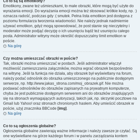
Co to są są emotikony?
Emotikony, zwane też uśmieszkami, to małe obrazki, które mogą być użyte do
wyrażania emocji. Do wyrażania emocji można też stosować krótkie kody, np. :)
oznacza radość, podczas gdy :( smutek. Pełna lista emotikon jest dostępna z
poziomu formularza tworzenia wiadomości. Nie należy jednak nadmiernie
używać emotikon, gdyż mogą spowodować, że post stanie się nieczytelny i
moderator może podjąć decyzję o ich usunięciu bądź też usunięciu całego
posta. Administrator witryny może określić dopuszczalny limit emotikon w
poście.
Na górę
Czy można umieszczać obrazki w poście?
Tak, obrazki można umieszczać w postach. Jeśli administrator włączył
możliwość zamieszczania załączników, można wgrać obrazek bezpośrednio
na witrynę. Jeśli ta funkcja nie działa, aby obrazek był wyświetlany na forum,
należy podać odnośnik do obrazka umieszczonego na publicznie dostępnym
serwerze, np. http://www.jakas_strona.com/moj_obrazek.gif. Nie można
podawać odnośników do obrazków zapisanych na prywatnym komputerze,
chyba że jest publicznie dostępnym serwerem ani do obrazków znajdujących
się na stronach wymagających autoryzacji, takich jak, np. skrzynki pocztowe na
Gmail lub Yahoo! oraz stronach chronionych hasłem. Aby umieścić obrazek w
poście, użyj znacznika BBCode
[img]
.
Na górę
Co to są ogłoszenia globalne?
Ogłoszenia globalne zawierają ważne informacje i należy zawsze je czytać. Są
one wyświetlane na górze każdego forum i w panelu zarządzania kontem