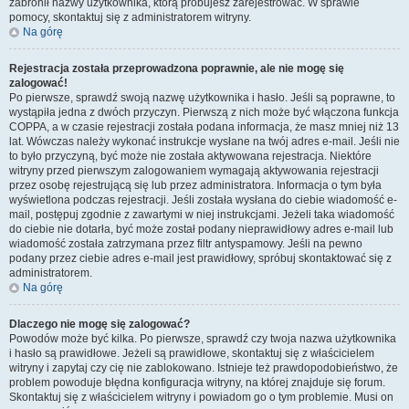
zabronił nazwy użytkownika, którą próbujesz zarejestrować. W sprawie
pomocy, skontaktuj się z administratorem witryny.
Na górę
Rejestracja została przeprowadzona poprawnie, ale nie mogę się
zalogować!
Po pierwsze, sprawdź swoją nazwę użytkownika i hasło. Jeśli są poprawne, to
wystąpiła jedna z dwóch przyczyn. Pierwszą z nich może być włączona funkcja
COPPA, a w czasie rejestracji została podana informacja, że masz mniej niż 13
lat. Wówczas należy wykonać instrukcje wysłane na twój adres e-mail. Jeśli nie
to było przyczyną, być może nie została aktywowana rejestracja. Niektóre
witryny przed pierwszym zalogowaniem wymagają aktywowania rejestracji
przez osobę rejestrującą się lub przez administratora. Informacja o tym była
wyświetlona podczas rejestracji. Jeśli została wysłana do ciebie wiadomość e-
mail, postępuj zgodnie z zawartymi w niej instrukcjami. Jeżeli taka wiadomość
do ciebie nie dotarła, być może został podany nieprawidłowy adres e-mail lub
wiadomość została zatrzymana przez filtr antyspamowy. Jeśli na pewno
podany przez ciebie adres e-mail jest prawidłowy, spróbuj skontaktować się z
administratorem.
Na górę
Dlaczego nie mogę się zalogować?
Powodów może być kilka. Po pierwsze, sprawdź czy twoja nazwa użytkownika
i hasło są prawidłowe. Jeżeli są prawidłowe, skontaktuj się z właścicielem
witryny i zapytaj czy cię nie zablokowano. Istnieje też prawdopodobieństwo, że
problem powoduje błędna konfiguracja witryny, na której znajduje się forum.
Skontaktuj się z właścicielem witryny i powiadom go o tym problemie. Musi on