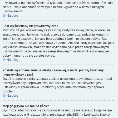
użytkownika będzie wyświetlana tylko dla administratorów, moderatorów i dla
ciebie. Twoja obecność na witrynie będzie wykazana w liczbie ukrytych
użytkowników.
Na górę
Jest wyświetlany nieprawidłowy czas!
Możliwe, że jest wyświetlany czas z innej strefy czasowej, niż ta, w której się
znajdujesz. Jeśli tak właśnie jest, przejdź do panelu zarządzania kontem i
zmień strefę czasową, tak aby była zgodna z twoim miejscem pobytu. Np.
Europa centralna, Afryka, czy Nowa Zelandia. Zmiana strefy czasowej, tak jak i
większości ustawień, może zostać wykonana tylko przez zarejestrowanych
użytkowników. Jeżeli nie jesteś zarejestrowanym użytkownikiem – teraz jest
dobry moment, by się zarejestrować.
Na górę
Została wykonana zmiana strefy czasowej, a nadal jest wyświetlany
nieprawidłowy czas!
Jeżeli na pewno strefa czasowa została ustawiona prawidłowo, a czas nadal
jest wyświetlany nieprawidłowo, oznacza to, że czas na serwerze jest
ustawiony nieprawidłowo. Poinformuj o tym administratora, by naprawił
problem.
Na górę
Mojego języka nie ma na liście!
Być może administrator nie zainstalował pakietu zawierającego twoją wersję
językową albo nikt jeszcze nie przetłumaczył phpBB3 na twój język. Zapytaj