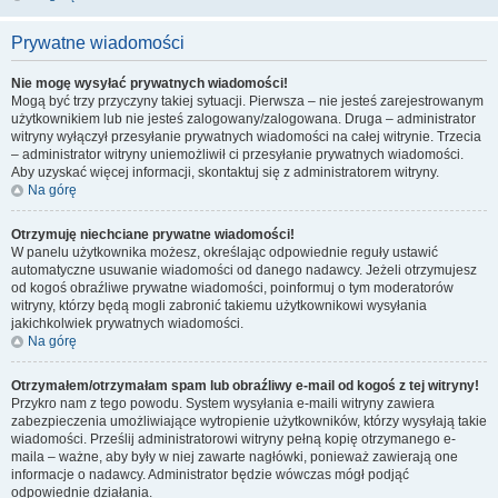
Prywatne wiadomości
Nie mogę wysyłać prywatnych wiadomości!
Mogą być trzy przyczyny takiej sytuacji. Pierwsza – nie jesteś zarejestrowanym
użytkownikiem lub nie jesteś zalogowany/zalogowana. Druga – administrator
witryny wyłączył przesyłanie prywatnych wiadomości na całej witrynie. Trzecia
– administrator witryny uniemożliwił ci przesyłanie prywatnych wiadomości.
Aby uzyskać więcej informacji, skontaktuj się z administratorem witryny.
Na górę
Otrzymuję niechciane prywatne wiadomości!
W panelu użytkownika możesz, określając odpowiednie reguły ustawić
automatyczne usuwanie wiadomości od danego nadawcy. Jeżeli otrzymujesz
od kogoś obraźliwe prywatne wiadomości, poinformuj o tym moderatorów
witryny, którzy będą mogli zabronić takiemu użytkownikowi wysyłania
jakichkolwiek prywatnych wiadomości.
Na górę
Otrzymałem/otrzymałam spam lub obraźliwy e-mail od kogoś z tej witryny!
Przykro nam z tego powodu. System wysyłania e-maili witryny zawiera
zabezpieczenia umożliwiające wytropienie użytkowników, którzy wysyłają takie
wiadomości. Prześlij administratorowi witryny pełną kopię otrzymanego e-
maila – ważne, aby były w niej zawarte nagłówki, ponieważ zawierają one
informacje o nadawcy. Administrator będzie wówczas mógł podjąć
odpowiednie działania.