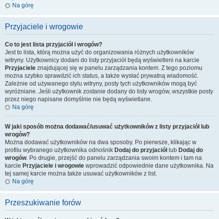
Na górę
Przyjaciele i wrogowie
Co to jest lista przyjaciół i wrogów?
Jest to lista, którą można użyć do organizowania różnych użytkowników
witryny. Użytkownicy dodani do listy przyjaciół będą wyświetleni na karcie
Przyjaciele
znajdującej się w panelu zarządzania kontem. Z tego poziomu
można szybko sprawdzić ich status, a także wysłać prywatną wiadomość.
Zależnie od używanego stylu witryny, posty tych użytkowników mogą być
wyróżniane. Jeśli użytkownik zostanie dodany do listy wrogów, wszystkie posty
przez niego napisane domyślnie nie będą wyświetlane.
Na górę
W jaki sposób można dodawać/usuwać użytkowników z listy przyjaciół lub
wrogów?
Można dodawać użytkowników na dwa sposoby. Po pierwsze, klikając w
profilu wybranego użytkownika odnośnik
Dodaj do przyjaciół
lub
Dodaj do
wrogów
. Po drugie, przejść do panelu zarządzania swoim kontem i tam na
karcie
Przyjaciele i wrogowie
wprowadzić odpowiednie dane użytkownika. Na
tej samej karcie można także usuwać użytkowników z list.
Na górę
Przeszukiwanie forów