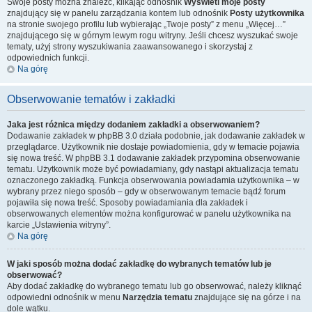
Swoje posty można znaleźć, klikając odnośnik
Wyświetl moje posty
znajdujący się w panelu zarządzania kontem lub odnośnik
Posty użytkownika
na stronie swojego profilu lub wybierając „Twoje posty” z menu „Więcej…”
znajdującego się w górnym lewym rogu witryny. Jeśli chcesz wyszukać swoje
tematy, użyj strony wyszukiwania zaawansowanego i skorzystaj z
odpowiednich funkcji.
Na górę
Obserwowanie tematów i zakładki
Jaka jest różnica między dodaniem zakładki a obserwowaniem?
Dodawanie zakładek w phpBB 3.0 działa podobnie, jak dodawanie zakładek w
przeglądarce. Użytkownik nie dostaje powiadomienia, gdy w temacie pojawia
się nowa treść. W phpBB 3.1 dodawanie zakładek przypomina obserwowanie
tematu. Użytkownik może być powiadamiany, gdy nastąpi aktualizacja tematu
oznaczonego zakładką. Funkcja obserwowania powiadamia użytkownika – w
wybrany przez niego sposób – gdy w obserwowanym temacie bądź forum
pojawiła się nowa treść. Sposoby powiadamiania dla zakładek i
obserwowanych elementów można konfigurować w panelu użytkownika na
karcie „Ustawienia witryny”.
Na górę
W jaki sposób można dodać zakładkę do wybranych tematów lub je
obserwować?
Aby dodać zakładkę do wybranego tematu lub go obserwować, należy kliknąć
odpowiedni odnośnik w menu
Narzędzia tematu
znajdujące się na górze i na
dole wątku.