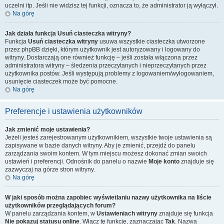
uczelni itp. Jeśli nie widzisz tej funkcji, oznacza to, że administrator ją wyłączył.
Na górę
Jak działa funkcja
Usuń ciasteczka witryny
?
Funkcja
Usuń ciasteczka witryny
usuwa wszystkie ciasteczka utworzone
przez phpBB dzięki, którym użytkownik jest autoryzowany i logowany do
witryny. Dostarczają one również funkcję – jeśli została włączona przez
administratora witryny – śledzenia przeczytanych i nieprzeczytanych przez
użytkownika postów. Jeśli występują problemy z logowaniem/wylogowaniem,
usunięcie ciasteczek może być pomocne.
Na górę
Preferencje i ustawienia użytkowników
Jak zmienić moje ustawienia?
Jeżeli jesteś zarejestrowanym użytkownikiem, wszystkie twoje ustawienia są
zapisywane w bazie danych witryny. Aby je zmienić, przejdź do panelu
zarządzania swoim kontem. W tym miejscu możesz dokonać zmian swoich
ustawień i preferencji. Odnośnik do panelu o nazwie
Moje konto
znajduje się
zazwyczaj na górze stron witryny.
Na górę
W jaki sposób można zapobiec wyświetlaniu nazwy użytkownika na liście
użytkowników przeglądających forum?
W panelu zarządzania kontem, w
Ustawieniach witryny
znajduje się funkcja
Nie pokazuj statusu online
. Włącz tę funkcję, zaznaczając
Tak
. Nazwa