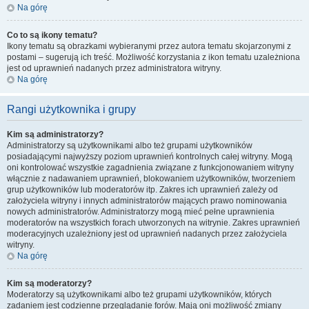
Na górę
Co to są ikony tematu?
Ikony tematu są obrazkami wybieranymi przez autora tematu skojarzonymi z
postami – sugerują ich treść. Możliwość korzystania z ikon tematu uzależniona
jest od uprawnień nadanych przez administratora witryny.
Na górę
Rangi użytkownika i grupy
Kim są administratorzy?
Administratorzy są użytkownikami albo też grupami użytkowników
posiadającymi najwyższy poziom uprawnień kontrolnych całej witryny. Mogą
oni kontrolować wszystkie zagadnienia związane z funkcjonowaniem witryny
włącznie z nadawaniem uprawnień, blokowaniem użytkowników, tworzeniem
grup użytkowników lub moderatorów itp. Zakres ich uprawnień zależy od
założyciela witryny i innych administratorów mających prawo nominowania
nowych administratorów. Administratorzy mogą mieć pełne uprawnienia
moderatorów na wszystkich forach utworzonych na witrynie. Zakres uprawnień
moderacyjnych uzależniony jest od uprawnień nadanych przez założyciela
witryny.
Na górę
Kim są moderatorzy?
Moderatorzy są użytkownikami albo też grupami użytkowników, których
zadaniem jest codzienne przeglądanie forów. Mają oni możliwość zmiany