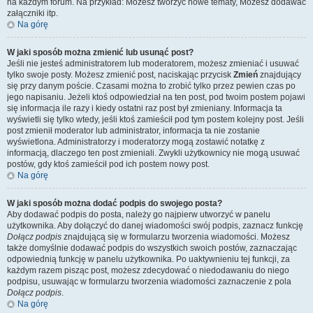
na każdym forum. Na przykład: Możesz tworzyć nowe tematy, Możesz dodawać
załączniki itp.
Na górę
W jaki sposób można zmienić lub usunąć post?
Jeśli nie jesteś administratorem lub moderatorem, możesz zmieniać i usuwać
tylko swoje posty. Możesz zmienić post, naciskając przycisk
Zmień
znajdujący
się przy danym poście. Czasami można to zrobić tylko przez pewien czas po
jego napisaniu. Jeżeli ktoś odpowiedział na ten post, pod twoim postem pojawi
się informacja ile razy i kiedy ostatni raz post był zmieniany. Informacja ta
wyświetli się tylko wtedy, jeśli ktoś zamieścił pod tym postem kolejny post. Jeśli
post zmienił moderator lub administrator, informacja ta nie zostanie
wyświetlona. Administratorzy i moderatorzy mogą zostawić notatkę z
informacją, dlaczego ten post zmieniali. Zwykli użytkownicy nie mogą usuwać
postów, gdy ktoś zamieścił pod ich postem nowy post.
Na górę
W jaki sposób można dodać podpis do swojego posta?
Aby dodawać podpis do posta, należy go najpierw utworzyć w panelu
użytkownika. Aby dołączyć do danej wiadomości swój podpis, zaznacz funkcję
Dołącz podpis
znajdującą się w formularzu tworzenia wiadomości. Możesz
także domyślnie dodawać podpis do wszystkich swoich postów, zaznaczając
odpowiednią funkcję w panelu użytkownika. Po uaktywnieniu tej funkcji, za
każdym razem pisząc post, możesz zdecydować o niedodawaniu do niego
podpisu, usuwając w formularzu tworzenia wiadomości zaznaczenie z pola
Dołącz podpis
.
Na górę