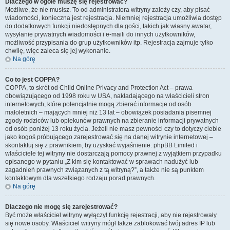
Dlaczego w ogóle muszę się rejestrować?
Możliwe, że nie musisz. To od administratora witryny zależy czy, aby pisać
wiadomości, konieczna jest rejestracja. Niemniej rejestracja umożliwia dostęp
do dodatkowych funkcji niedostępnych dla gości, takich jak własny awatar,
wysyłanie prywatnych wiadomości i e-maili do innych użytkowników,
możliwość przypisania do grup użytkowników itp. Rejestracja zajmuje tylko
chwilę, więc zaleca się jej wykonanie.
Na górę
Co to jest COPPA?
COPPA, to skrót od Child Online Privacy and Protection Act – prawa
obowiązującego od 1998 roku w USA, nakładającego na właścicieli stron
internetowych, które potencjalnie mogą zbierać informacje od osób
małoletnich – mających mniej niż 13 lat – obowiązek posiadania pisemnej
zgody rodziców lub opiekunów prawnych na zbieranie informacji prywatnych
od osób poniżej 13 roku życia. Jeżeli nie masz pewności czy to dotyczy ciebie
jako kogoś próbującego zarejestrować się na danej witrynie internetowej –
skontaktuj się z prawnikiem, by uzyskać wyjaśnienie. phpBB Limited i
właściciele tej witryny nie dostarczają pomocy prawnej z wyjątkiem przypadku
opisanego w pytaniu „Z kim się kontaktować w sprawach nadużyć lub
zagadnień prawnych związanych z tą witryną?”, a także nie są punktem
kontaktowym dla wszelkiego rodzaju porad prawnych.
Na górę
Dlaczego nie mogę się zarejestrować?
Być może właściciel witryny wyłączył funkcję rejestracji, aby nie rejestrowały
się nowe osoby. Właściciel witryny mógł także zablokować twój adres IP lub