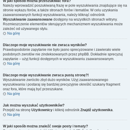
W jaki sposób można przeszukiwać fora?
Należy wprowadzić poszukiwaną frazę w pole wyszukiwania znajdujące się na
stronie wykazu forów, a także stronach forów i tematów. W celu uzyskania
zaawansowanych funkcji wyszukiwania, należy kliknąć odnośnik
Wyszukiwanie zaawansowane
dostępny na wszystkich stronach witryny.
Rozmieszczenie elementów sterujących mechanizmem wyszukiwania może
zależeć od używanego stylu.
Na górę
Dlaczego moje wyszukiwanie nie zwraca wyników?
Prawdopodobnie zapytanie nie było jasno sprecyzowane i zawierało wiele
podobnych zwrotów nie zindeksowanych przez phpBB. Dokładnie sprecyzuj
zapytanie – użyj funkcji dostępnych w wyszukiwaniu zaawansowanym.
Na górę
Dlaczego moje wyszukiwanie zwraca pustą stronę?!
Wyszukiwanie zwróciło zbyt dużo wyników. Użyj zaawansowanego
wyszukiwania i postaraj się bardziej precyzyjnie określić szukany fragment
oraz fora, które mają być przeszukane.
Na górę
Jak można wyszukać użytkowników?
Przejdź na stronę
Użytkownicy
i kliknij odnośnik
Znajdź użytkownika
.
Na górę
W jaki sposób można znaleźć swoje posty i tematy?