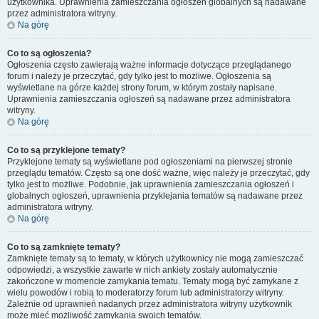
użytkownika. Uprawnienia zamieszczania ogłoszeń globalnych są nadawane
przez administratora witryny.
Na górę
Co to są ogłoszenia?
Ogłoszenia często zawierają ważne informacje dotyczące przeglądanego
forum i należy je przeczytać, gdy tylko jest to możliwe. Ogłoszenia są
wyświetlane na górze każdej strony forum, w którym zostały napisane.
Uprawnienia zamieszczania ogłoszeń są nadawane przez administratora
witryny.
Na górę
Co to są przyklejone tematy?
Przyklejone tematy są wyświetlane pod ogłoszeniami na pierwszej stronie
przeglądu tematów. Często są one dość ważne, więc należy je przeczytać, gdy
tylko jest to możliwe. Podobnie, jak uprawnienia zamieszczania ogłoszeń i
globalnych ogłoszeń, uprawnienia przyklejania tematów są nadawane przez
administratora witryny.
Na górę
Co to są zamknięte tematy?
Zamknięte tematy są to tematy, w których użytkownicy nie mogą zamieszczać
odpowiedzi, a wszystkie zawarte w nich ankiety zostały automatycznie
zakończone w momencie zamykania tematu. Tematy mogą być zamykane z
wielu powodów i robią to moderatorzy forum lub administratorzy witryny.
Zależnie od uprawnień nadanych przez administratora witryny użytkownik
może mieć możliwość zamykania swoich tematów.