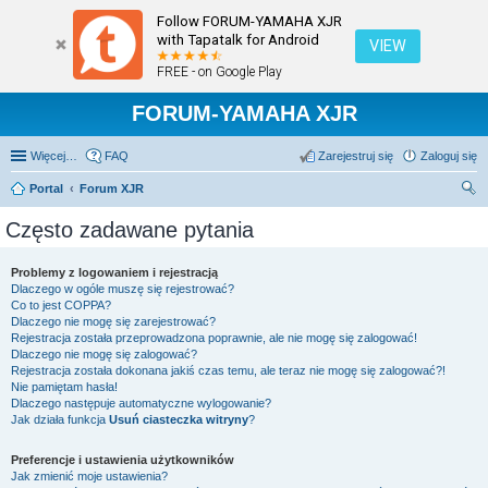
Follow FORUM-YAMAHA XJR
with Tapatalk for Android
VIEW
FREE - on Google Play
FORUM-YAMAHA XJR
Więcej…
FAQ
Zarejestruj się
Zaloguj się
Portal
Forum XJR
zu
Często zadawane pytania
kaj
Problemy z logowaniem i rejestracją
Dlaczego w ogóle muszę się rejestrować?
Co to jest COPPA?
Dlaczego nie mogę się zarejestrować?
Rejestracja została przeprowadzona poprawnie, ale nie mogę się zalogować!
Dlaczego nie mogę się zalogować?
Rejestracja została dokonana jakiś czas temu, ale teraz nie mogę się zalogować?!
Nie pamiętam hasła!
Dlaczego następuje automatyczne wylogowanie?
Jak działa funkcja
Usuń ciasteczka witryny
?
Preferencje i ustawienia użytkowników
Jak zmienić moje ustawienia?