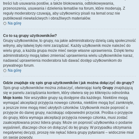
treści lub usuwania postów, a także blokowania, odblokowywania,
przenoszenia, usuwania i dzielenia tematów na forum, które moderują. Z
reguły moderatorzy czuwają, aby użytkownicy pisali na temat oraz nie
publikowali niewłaściwych i obraźliwych materiałów.
Na górę
Co to są grupy użytkowników?
Grupy użytkowników, to grupy, na jakie administratorzy dzielą całą społeczność
witryny, aby łatwiej było nimi zarządzać. Każdy użytkownik może należeć do
wielu grup, a każda grupa może mieć swoje własne uprawnienia. Dzięki temu
administratorzy mogą łatwo zmieniać uprawnienia wielu użytkowników naraz,
nadawać uprawnienia moderatora lub dawać dostęp użytkownikom do
prywatnego forum.
Na górę
Gdzie znajduje się spis grup użytkowników i jak można dołączyć do grupy?
Spis grup użytkowników można zobaczyć, otwierając kartę
Grupy
znajdującą
się w panelu zarządzania kontem, który otwiera się po kliknięciu odnośnika
Moje konto
. Nie wszystkie grupy są dostępne dla każdego. Niektóre mogą
wymagać akceptacji przyjęcia nowego członka, niektóre mogą być zamknięte,
a jeszcze inne mogą mieć ukrytych członków. Użytkownik może poprosić o
przyjęcie do danej grupy, naciskając odpowiedni przycisk. Prośba o przyjęcie
do grupy, która wymaga akceptacji przyjęcia nowego członka, musi zostać
zaakceptowana przez lidera grupy. Może on poprosić użytkownika o podanie
wyjaśnień, dlaczego chce on dołączyć do tej grupy. W przypadku otrzymania
negatywnej decyzji, proszę nie nękać lidera grupy pytaniami – widocznie miał
on swoje powody.