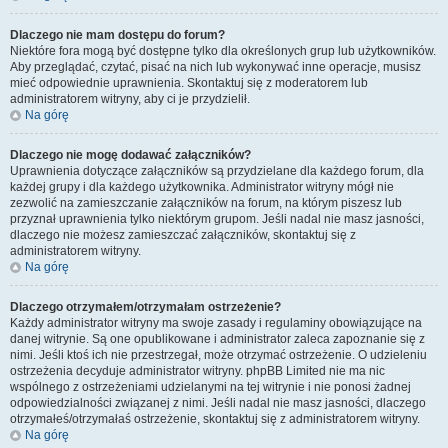
Dlaczego nie mam dostępu do forum?
Niektóre fora mogą być dostępne tylko dla określonych grup lub użytkowników.
Aby przeglądać, czytać, pisać na nich lub wykonywać inne operacje, musisz
mieć odpowiednie uprawnienia. Skontaktuj się z moderatorem lub
administratorem witryny, aby ci je przydzielił.
Na górę
Dlaczego nie mogę dodawać załączników?
Uprawnienia dotyczące załączników są przydzielane dla każdego forum, dla
każdej grupy i dla każdego użytkownika. Administrator witryny mógł nie
zezwolić na zamieszczanie załączników na forum, na którym piszesz lub
przyznał uprawnienia tylko niektórym grupom. Jeśli nadal nie masz jasności,
dlaczego nie możesz zamieszczać załączników, skontaktuj się z
administratorem witryny.
Na górę
Dlaczego otrzymałem/otrzymałam ostrzeżenie?
Każdy administrator witryny ma swoje zasady i regulaminy obowiązujące na
danej witrynie. Są one opublikowane i administrator zaleca zapoznanie się z
nimi. Jeśli ktoś ich nie przestrzegał, może otrzymać ostrzeżenie. O udzieleniu
ostrzeżenia decyduje administrator witryny. phpBB Limited nie ma nic
wspólnego z ostrzeżeniami udzielanymi na tej witrynie i nie ponosi żadnej
odpowiedzialności związanej z nimi. Jeśli nadal nie masz jasności, dlaczego
otrzymałeś/otrzymałaś ostrzeżenie, skontaktuj się z administratorem witryny.
Na górę