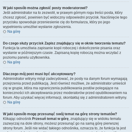
W jaki sposób można zgłosić posty moderatorowi?
Jeśli administrator na to zezwolił, w prawym górnym rogu treści posta, który
chcesz zgłosić, powinien być widoczny odpowiedni przycisk. Naciśnięcie tego
przycisku spowoduje przeniesienie cię do formularza, który po jego
wypełnieniu umożliwi wysłanie zgłoszenia.
Na górę
Do czego służy przycisk
Zapisz
znajdujący się w oknie tworzenia tematu?
Funkcja ta umożliwia zapisanie kopii roboczej i dokończenie pisania oraz
wysłanie w późniejszym czasie. Zapisaną kopię roboczą można wczytać z
poziomu panelu użytkownika.
Na górę
Dlaczego mój post musi być akceptowany?
Administrator witryny mógł zadecydować, że posty na danym forum wymagają
przejrzenia przed publikacją. Jest również możliwe, że administrator umieścił
cię w grupie, która ma ograniczenia publikowania postów polegające na
konieczności ich akceptowania przez moderatorów przed opublikowaniem na
forum. Aby uzyskać więcej informacji, skontaktuj się z administratorem witryny.
Na górę
W jaki sposób mogę przesunąć swój temat na górę strony tematów?
Klikając odnośnik
Przesuń temat w górę
, znajdujący się w widoku tematu
zazwyczaj na dole strony, możesz przesunąć go na samą górę pierwszej
strony forum. Jeśli nie widać takiego odnośnika, oznacza to, że funkcja ta jest