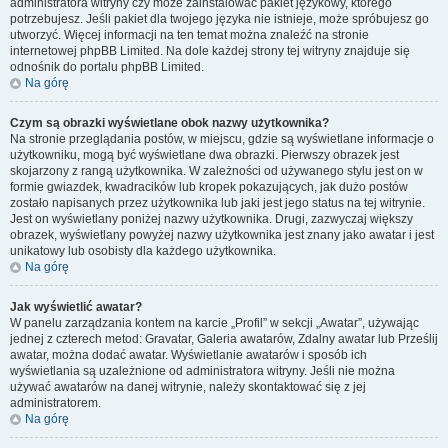
administratora witryny czy może zainstalować pakiet językowy, którego
potrzebujesz. Jeśli pakiet dla twojego języka nie istnieje, może spróbujesz go
utworzyć. Więcej informacji na ten temat można znaleźć na stronie
internetowej phpBB Limited. Na dole każdej strony tej witryny znajduje się
odnośnik do portalu phpBB Limited.
Na górę
Czym są obrazki wyświetlane obok nazwy użytkownika?
Na stronie przeglądania postów, w miejscu, gdzie są wyświetlane informacje o
użytkowniku, mogą być wyświetlane dwa obrazki. Pierwszy obrazek jest
skojarzony z rangą użytkownika. W zależności od używanego stylu jest on w
formie gwiazdek, kwadracików lub kropek pokazujących, jak dużo postów
zostało napisanych przez użytkownika lub jaki jest jego status na tej witrynie.
Jest on wyświetlany poniżej nazwy użytkownika. Drugi, zazwyczaj większy
obrazek, wyświetlany powyżej nazwy użytkownika jest znany jako awatar i jest
unikatowy lub osobisty dla każdego użytkownika.
Na górę
Jak wyświetlić awatar?
W panelu zarządzania kontem na karcie „Profil” w sekcji „Awatar”, używając
jednej z czterech metod: Gravatar, Galeria awatarów, Zdalny awatar lub Prześlij
awatar, można dodać awatar. Wyświetlanie awatarów i sposób ich
wyświetlania są uzależnione od administratora witryny. Jeśli nie można
używać awatarów na danej witrynie, należy skontaktować się z jej
administratorem.
Na górę