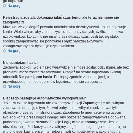
go naprawić.
Na górę
Rejestracja została dokonana jakiś czas temu, ale teraz nie mogę się
zalogować?!
Możliwe, że z jakiegoś powodu administrator dezaktywował lub usunął twoje
konto. Wiele witryn, aby zmniejszyć rozmiar bazy danych, cyklicznie usuwa
użytkowników, którzy nic nie pisali przez dłuższy czas. Jeśli tak się stało,
spróbuj zarejestrować się ponownie i bądź bardziej aktywnym i
zaangażowanym w dyskusje użytkownikiem.
Na górę
Nie pamiętam hasła!
Zachowaj spokój! Twoje hasło wprawdzie nie może zostać odzyskane, ale bez
problemu może zostać zresetowane. Przejdź na stronę logowania i kliknij
odnośnik
Nie pamiętam hasła
. Postępuj zgodnie z instrukcjami, a
prawdopodobnie niedługo znów będziesz móc się zalogować.
Na górę
Dlaczego następuje automatyczne wylogowanie?
Jeżeli w czasie logowania nie zaznaczysz funkcji
Zapamiętaj mnie
, witryna
zachowa informację o tym, że twój pobyt na tej witrynie będzie trwał tylko
określony przez administratora czas. Zapobiega to niewłaściwemu użyciu
twojego konta przez kogoś innego. Aby pozostać zalogowanym/zalogowaną,
podczas logowania zaznacz funkcję
Loguj mnie automatycznie
. Jest to
niezalecane, jeżeli korzystasz z witryny z ogólnie dostępnego komputera, np.
w bibliotece, kawiarence internetowej, sali komputerowej w szkole lub na