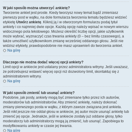
W jaki sposób można utworzyć ankietę?
Tworzenie ankiet jest proste. Kiedy tworzysz nowy temat bądź zmieniasz
pierwszy post w wątku, na dole formularza tworzenia tematu będziesz widzieć
etykietę
Utwórz ankietę
. Kliknij ją i w otworzonym formularzu podaj tytuł
ankiety i co najmniej dwie opcje. Każdą opcję należy wpisać w nowym wierszu
widocznego pola tekstowego. Możesz określić liczbę opcji, jakie użytkownik
może wybrać, wyznaczyć czas trwania ankiety (0 – bez limitu czasowego), a
także umożliwić użytkownikom zmianę wcześniej oddanego głosu. Jeśli nie
widzisz etykiety, prawdopodobnie nie masz uprawnień do tworzenia ankiet.
Na górę
Dlaczego nie można dodać więcej opcji ankiety?
Limit opcji w ankiecie jest ustalany przez administratora witryny. Jeśli uważasz,
że potrzebujesz wstawić więcej opcji niż dozwolony limit, skontaktuj się z
administratorem witryny.
Na górę
W jaki sposób zmienić lub usunąć ankietę?
Podobnie, jak posty, ankiety mogą być zmieniane tylko przez ich autorów,
moderatorów lub administratorów. Aby zmienić ankietę, należy dokonać
zmiany pierwszego posta w wątku, z którym zawsze związana jest ankieta.
Jeśli nikt jeszcze nie oddał głosu w ankiecie, jej autor może usunąć ankietę lub
zmienić jej opcje. Jednakże, jeśli w ankiecie zostały już oddane głosy, tylko
moderatorzy lub administratorzy mogą ją zmienić, lub usunąć. Zapobiega to
modyfikowaniu ankiety w czasie jej trwania.
Na górę