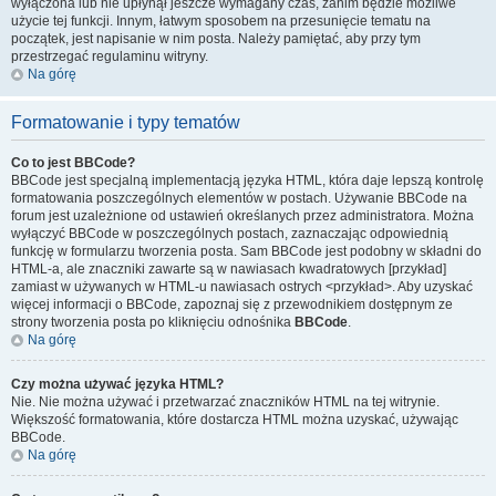
wyłączona lub nie upłynął jeszcze wymagany czas, zanim będzie możliwe
użycie tej funkcji. Innym, łatwym sposobem na przesunięcie tematu na
początek, jest napisanie w nim posta. Należy pamiętać, aby przy tym
przestrzegać regulaminu witryny.
Na górę
Formatowanie i typy tematów
Co to jest BBCode?
BBCode jest specjalną implementacją języka HTML, która daje lepszą kontrolę
formatowania poszczególnych elementów w postach. Używanie BBCode na
forum jest uzależnione od ustawień określanych przez administratora. Można
wyłączyć BBCode w poszczególnych postach, zaznaczając odpowiednią
funkcję w formularzu tworzenia posta. Sam BBCode jest podobny w składni do
HTML-a, ale znaczniki zawarte są w nawiasach kwadratowych [przykład]
zamiast w używanych w HTML-u nawiasach ostrych <przykład>. Aby uzyskać
więcej informacji o BBCode, zapoznaj się z przewodnikiem dostępnym ze
strony tworzenia posta po kliknięciu odnośnika
BBCode
.
Na górę
Czy można używać języka HTML?
Nie. Nie można używać i przetwarzać znaczników HTML na tej witrynie.
Większość formatowania, które dostarcza HTML można uzyskać, używając
BBCode.
Na górę