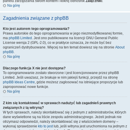
panelu zarządzania swoim kontem i kliknij odnośnik
Załączniki
.
Na górę
Zagadnienia związane z phpBB
Kto jest autorem tego oprogramowania?
Prawa autorskie do tego oprogramowania w jego niezmodyfikowanej formie,
ma
phpBB Limited
. Jest ono publikowane na licencji GNU General Public
License wersja 2 (GPL-2.0), co w praktyce oznacza, że może być bez
ograniczeń dystrybuowane. Więcej na ten temat dowiesz się na stronie
About
phpBB
.
Na górę
Dlaczego funkcja X nie jest dostępna?
To oprogramowanie zostało stworzone i jest licencjonowane przez phpBB
Limited. Jeśli uważasz, że brakuje w nim jakiejś funkcji, przejdź na stronę
phpBB Ideas Centre
, gdzie możesz zagłosować na istniejące propozycje lub
zaproponować nowe funkcje.
Na górę
Z kim się kontaktować w sprawach nadużyć lub zagadnień prawnych
związanych z tą witryną?
W tych sprawach, należy skontaktować się z jednym z administratorów, których
dane wyświetlone są na liście zespołu administracyjnego. Jeżeli jednak nie
otrzymasz odpowiedzi, należy skontaktować się z właścicielem domeny –
wykonaj sprawdzenie
kto to jest
lub, jeśli witryna jest uruchomiona na jednym z