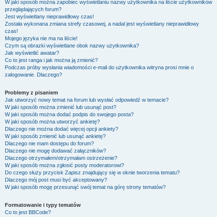
W jaki sposób można zapobiec wyświetlaniu nazwy użytkownika na liście użytkowników
przeglądających forum?
Jest wyświetlany nieprawidłowy czas!
Została wykonana zmiana strefy czasowej, a nadal jest wyświetlany nieprawidłowy
czas!
Mojego języka nie ma na liście!
Czym są obrazki wyświetlane obok nazwy użytkownika?
Jak wyświetlić awatar?
Co to jest ranga i jak można ją zmienić?
Podczas próby wysłania wiadomości e-mail do użytkownika witryna prosi mnie o
zalogowanie. Dlaczego?
Problemy z pisaniem
Jak utworzyć nowy temat na forum lub wysłać odpowiedź w temacie?
W jaki sposób można zmienić lub usunąć post?
W jaki sposób można dodać podpis do swojego posta?
W jaki sposób można utworzyć ankietę?
Dlaczego nie można dodać więcej opcji ankiety?
W jaki sposób zmienić lub usunąć ankietę?
Dlaczego nie mam dostępu do forum?
Dlaczego nie mogę dodawać załączników?
Dlaczego otrzymałem/otrzymałam ostrzeżenie?
W jaki sposób można zgłosić posty moderatorowi?
Do czego służy przycisk
Zapisz
znajdujący się w oknie tworzenia tematu?
Dlaczego mój post musi być akceptowany?
W jaki sposób mogę przesunąć swój temat na górę strony tematów?
Formatowanie i typy tematów
Co to jest BBCode?