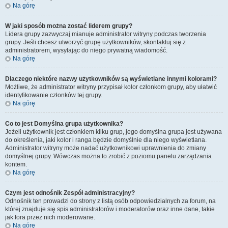
Na górę
W jaki sposób można zostać liderem grupy?
Lidera grupy zazwyczaj mianuje administrator witryny podczas tworzenia
grupy. Jeśli chcesz utworzyć grupę użytkowników, skontaktuj się z
administratorem, wysyłając do niego prywatną wiadomość.
Na górę
Dlaczego niektóre nazwy użytkowników są wyświetlane innymi kolorami?
Możliwe, że administrator witryny przypisał kolor członkom grupy, aby ułatwić
identyfikowanie członków tej grupy.
Na górę
Co to jest
Domyślna grupa użytkownika
?
Jeżeli użytkownik jest członkiem kilku grup, jego domyślna grupa jest używana
do określenia, jaki kolor i ranga będzie domyślnie dla niego wyświetlana.
Administrator witryny może nadać użytkownikowi uprawnienia do zmiany
domyślnej grupy. Wówczas można to zrobić z poziomu panelu zarządzania
kontem.
Na górę
Czym jest odnośnik
Zespół administracyjny
?
Odnośnik ten prowadzi do strony z listą osób odpowiedzialnych za forum, na
której znajduje się spis administratorów i moderatorów oraz inne dane, takie
jak fora przez nich moderowane.
Na górę