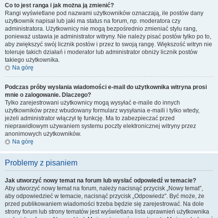
Co to jest ranga i jak można ją zmienić?
Rangi wyświetlane pod nazwami użytkowników oznaczają, ile postów dany
użytkownik napisał lub jaki ma status na forum, np. moderatora czy
administratora. Użytkownicy nie mogą bezpośrednio zmieniać stylu rang,
ponieważ ustawia je administrator witryny. Nie należy pisać postów tylko po to,
aby zwiększyć swój licznik postów i przez to swoją rangę. Większość witryn nie
toleruje takich działań i moderator lub administrator obniży licznik postów
takiego użytkownika.
Na górę
Podczas próby wysłania wiadomości e-mail do użytkownika witryna prosi
mnie o zalogowanie. Dlaczego?
Tylko zarejestrowani użytkownicy mogą wysyłać e-maile do innych
użytkowników przez wbudowany formularz wysyłania e-maili i tylko wtedy,
jeżeli administrator włączył tę funkcję. Ma to zabezpieczać przed
nieprawidłowym używaniem systemu poczty elektronicznej witryny przez
anonimowych użytkowników.
Na górę
Problemy z pisaniem
Jak utworzyć nowy temat na forum lub wysłać odpowiedź w temacie?
Aby utworzyć nowy temat na forum, należy nacisnąć przycisk „Nowy temat”,
aby odpowiedzieć w temacie, nacisnąć przycisk „Odpowiedz”. Być może, że
przed publikowaniem wiadomości trzeba będzie się zarejestrować. Na dole
strony forum lub strony tematów jest wyświetlana lista uprawnień użytkownika