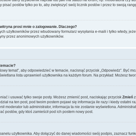
y pisać postów tylko po to, aby zwiększyć swój licznik postów i przez to swoją rangę
witryna prosi mnie o zalogowanie. Dlaczego?
ch użytkowników przez wbudowany formularz wysyłania e-maili i tylko wtedy, jeżeli
ryny przez anonimowych użytkowników.
 temacie?
„Nowy temat”, aby odpowiedzieć w temacie, nacisnąć przycisk „Odpowiedz”. Być mo
wyświetlana lista uprawnień użytkownika na każdym forum. Na przykład: Możesz two
niać i usuwać tylko swoje posty. Możesz zmienić post, naciskając przycisk
Zmień
z
iał na ten post, pod twoim postem pojawi się informacja ile razy i kiedy ostatni raz
ienił moderator lub administrator, informacja ta nie zostanie wyświetlona. Administr
ać postów, gdy ktoś zamieścił pod ich postem nowy post.
panelu użytkownika. Aby dołączyć do danej wiadomości swój podpis, zaznacz funk