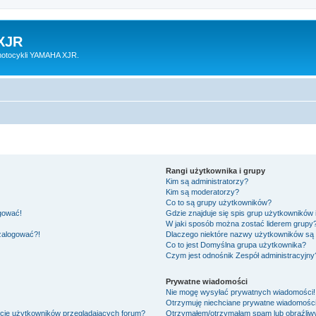
XJR
motocykli YAMAHA XJR.
Rangi użytkownika i grupy
Kim są administratorzy?
Kim są moderatorzy?
Co to są grupy użytkowników?
ogować!
Gdzie znajduje się spis grup użytkowników
W jaki sposób można zostać liderem grupy
 zalogować?!
Dlaczego niektóre nazwy użytkowników są 
Co to jest
Domyślna grupa użytkownika
?
Czym jest odnośnik
Zespół administracyjny
Prywatne wiadomości
Nie mogę wysyłać prywatnych wiadomości!
Otrzymuję niechciane prywatne wiadomości
ście użytkowników przeglądających forum?
Otrzymałem/otrzymałam spam lub obraźliwy 