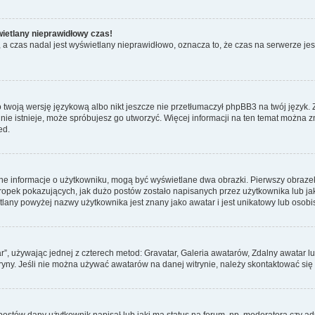
wietlany nieprawidłowy czas!
a czas nadal jest wyświetlany nieprawidłowo, oznacza to, że czas na serwerze jes
 twoją wersję językową albo nikt jeszcze nie przetłumaczył phpBB3 na twój język. 
a nie istnieje, może spróbujesz go utworzyć. Więcej informacji na ten temat można 
ed.
ane informacje o użytkowniku, mogą być wyświetlane dwa obrazki. Pierwszy obrazek
pek pokazujących, jak dużo postów zostało napisanych przez użytkownika lub jaki j
lany powyżej nazwy użytkownika jest znany jako awatar i jest unikatowy lub osobi
ar”, używając jednej z czterech metod: Gravatar, Galeria awatarów, Zdalny awatar 
ryny. Jeśli nie można używać awatarów na danej witrynie, należy skontaktować się 
stów dany użytkownik napisał lub jaki ma status na forum, np. moderatora czy a