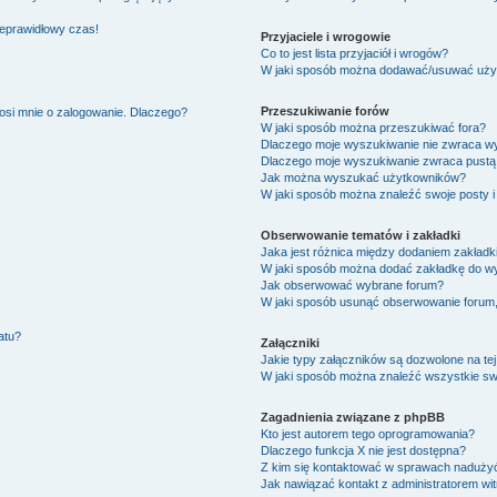
ieprawidłowy czas!
Przyjaciele i wrogowie
Co to jest lista przyjaciół i wrogów?
W jaki sposób można dodawać/usuwać użytk
Przeszukiwanie forów
osi mnie o zalogowanie. Dlaczego?
W jaki sposób można przeszukiwać fora?
Dlaczego moje wyszukiwanie nie zwraca w
Dlaczego moje wyszukiwanie zwraca pustą 
Jak można wyszukać użytkowników?
W jaki sposób można znaleźć swoje posty i
Obserwowanie tematów i zakładki
Jaka jest różnica między dodaniem zakład
W jaki sposób można dodać zakładkę do w
Jak obserwować wybrane forum?
W jaki sposób usunąć obserwowanie forum
atu?
Załączniki
Jakie typy załączników są dozwolone na tej
W jaki sposób można znaleźć wszystkie swo
Zagadnienia związane z phpBB
Kto jest autorem tego oprogramowania?
Dlaczego funkcja X nie jest dostępna?
Z kim się kontaktować w sprawach nadużyć
Jak nawiązać kontakt z administratorem wi