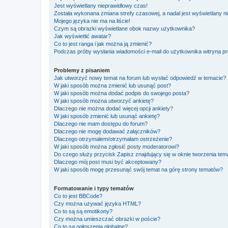
Jest wyświetlany nieprawidłowy czas!
Została wykonana zmiana strefy czasowej, a nadal jest wyświetlany n
Mojego języka nie ma na liście!
Czym są obrazki wyświetlane obok nazwy użytkownika?
Jak wyświetlić awatar?
Co to jest ranga i jak można ją zmienić?
Podczas próby wysłania wiadomości e-mail do użytkownika witryna pr
Problemy z pisaniem
Jak utworzyć nowy temat na forum lub wysłać odpowiedź w temacie?
W jaki sposób można zmienić lub usunąć post?
W jaki sposób można dodać podpis do swojego posta?
W jaki sposób można utworzyć ankietę?
Dlaczego nie można dodać więcej opcji ankiety?
W jaki sposób zmienić lub usunąć ankietę?
Dlaczego nie mam dostępu do forum?
Dlaczego nie mogę dodawać załączników?
Dlaczego otrzymałem/otrzymałam ostrzeżenie?
W jaki sposób można zgłosić posty moderatorowi?
Do czego służy przycisk
Zapisz
znajdujący się w oknie tworzenia tem
Dlaczego mój post musi być akceptowany?
W jaki sposób mogę przesunąć swój temat na górę strony tematów?
Formatowanie i typy tematów
Co to jest BBCode?
Czy można używać języka HTML?
Co to są są emotikony?
Czy można umieszczać obrazki w poście?
Co to są ogłoszenia globalne?