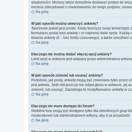
wiadomości. Możesz także domyślnie dodawać podpis do wszyst
możesz zdecydować o niedodawaniu do niego podpisu, usuwaj
Na górę
W jaki sposób można utworzyć ankietę?
Tworzenie ankiet jest proste. Kiedy tworzysz nowy temat bądź 
formularzu podaj tytuł ankiety i co najmniej dwie opcje. Każ
trwania ankiety (0 – bez limitu czasowego), a także umożliwić
Na górę
Dlaczego nie można dodać więcej opcji ankiety?
Limit opcji w ankiecie jest ustalany przez administratora witryn
Na górę
W jaki sposób zmienić lub usunąć ankietę?
Podobnie, jak posty, ankiety mogą być zmieniane tylko przez 
jest ankieta. Jeśli nikt jeszcze nie oddał głosu w ankiecie, jej
zmienić, lub usunąć. Zapobiega to modyfikowaniu ankiety w cza
Na górę
Dlaczego nie mam dostępu do forum?
Niektóre fora mogą być dostępne tylko dla określonych grup lu
moderatorem lub administratorem witryny, aby ci je przydzielił.
Na górę
Dlaczego nie mogę dodawać załączników?