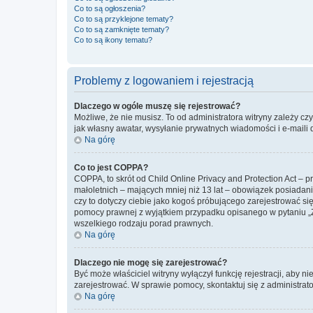
Co to są ogłoszenia?
Co to są przyklejone tematy?
Co to są zamknięte tematy?
Co to są ikony tematu?
Problemy z logowaniem i rejestracją
Dlaczego w ogóle muszę się rejestrować?
Możliwe, że nie musisz. To od administratora witryny zależy cz
jak własny awatar, wysyłanie prywatnych wiadomości i e-maili 
Na górę
Co to jest COPPA?
COPPA, to skrót od Child Online Privacy and Protection Act – 
małoletnich – mających mniej niż 13 lat – obowiązek posiadan
czy to dotyczy ciebie jako kogoś próbującego zarejestrować się 
pomocy prawnej z wyjątkiem przypadku opisanego w pytaniu „Z
wszelkiego rodzaju porad prawnych.
Na górę
Dlaczego nie mogę się zarejestrować?
Być może właściciel witryny wyłączył funkcję rejestracji, aby n
zarejestrować. W sprawie pomocy, skontaktuj się z administrato
Na górę