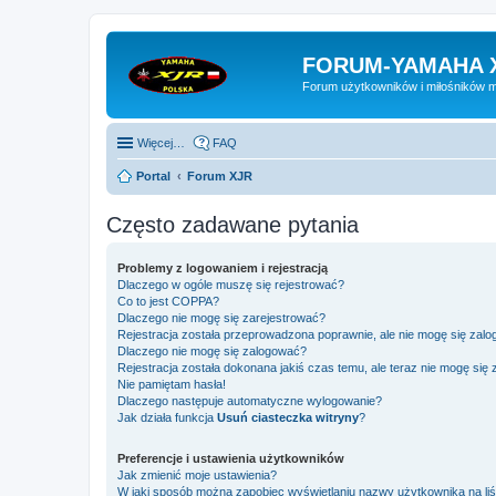
FORUM-YAMAHA 
Forum użytkowników i miłośników 
Więcej…
FAQ
Portal
Forum XJR
Często zadawane pytania
Problemy z logowaniem i rejestracją
Dlaczego w ogóle muszę się rejestrować?
Co to jest COPPA?
Dlaczego nie mogę się zarejestrować?
Rejestracja została przeprowadzona poprawnie, ale nie mogę się zal
Dlaczego nie mogę się zalogować?
Rejestracja została dokonana jakiś czas temu, ale teraz nie mogę się
Nie pamiętam hasła!
Dlaczego następuje automatyczne wylogowanie?
Jak działa funkcja
Usuń ciasteczka witryny
?
Preferencje i ustawienia użytkowników
Jak zmienić moje ustawienia?
W jaki sposób można zapobiec wyświetlaniu nazwy użytkownika na li