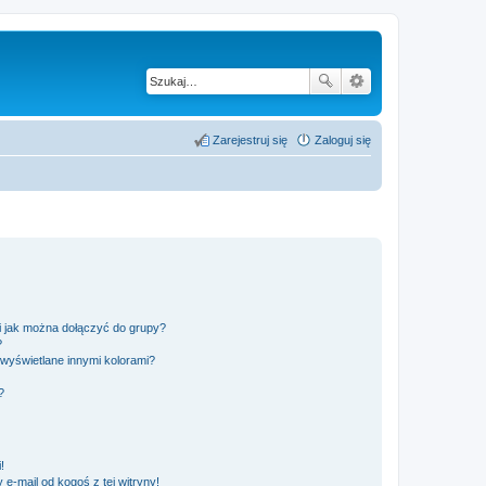
Zarejestruj się
Zaloguj się
 i jak można dołączyć do grupy?
?
wyświetlane innymi kolorami?
?
!
e-mail od kogoś z tej witryny!