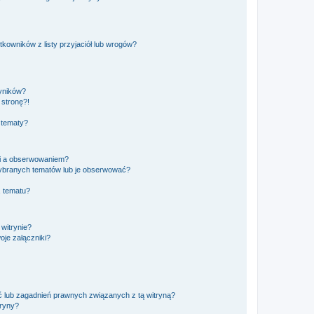
owników z listy przyjaciół lub wrogów?
yników?
stronę?!
 tematy?
ki a obserwowaniem?
ybranych tematów lub je obserwować?
, tematu?
 witrynie?
je załączniki?
 lub zagadnień prawnych związanych z tą witryną?
tryny?