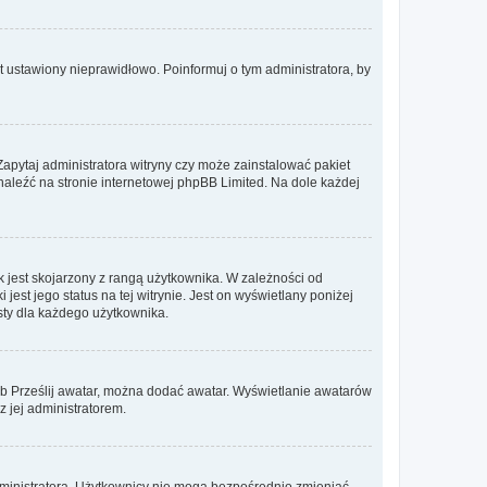
t ustawiony nieprawidłowo. Poinformuj o tym administratora, by
Zapytaj administratora witryny czy może zainstalować pakiet
znaleźć na stronie internetowej phpBB Limited. Na dole każdej
 jest skojarzony z rangą użytkownika. W zależności od
est jego status na tej witrynie. Jest on wyświetlany poniżej
sty dla każdego użytkownika.
lub Prześlij awatar, można dodać awatar. Wyświetlanie awatarów
z jej administratorem.
dministratora. Użytkownicy nie mogą bezpośrednio zmieniać