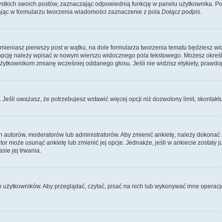
kich swoich postów, zaznaczając odpowiednią funkcję w panelu użytkownika. Po u
ąc w formularzu tworzenia wiadomości zaznaczenie z pola
Dołącz podpis
.
zmieniasz pierwszy post w wątku, na dole formularza tworzenia tematu będziesz wi
dą opcję należy wpisać w nowym wierszu widocznego pola tekstowego. Możesz określ
 użytkownikom zmianę wcześniej oddanego głosu. Jeśli nie widzisz etykiety, praw
y. Jeśli uważasz, że potrzebujesz wstawić więcej opcji niż dozwolony limit, skontaktu
ich autorów, moderatorów lub administratorów. Aby zmienić ankietę, należy dokon
 autor może usunąć ankietę lub zmienić jej opcje. Jednakże, jeśli w ankiecie zostały
sie jej trwania.
b użytkowników. Aby przeglądać, czytać, pisać na nich lub wykonywać inne operac