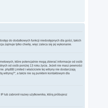
 dostęp do dodatkowych funkcji niedostępnych dla gości, takich
a zajmuje tylko chwilę, więc zaleca się jej wykonanie.
ernetowych, które potencjalnie mogą zbierać informacje od osób
tnych od osób poniżej 13 roku życia. Jeżeli nie masz pewności
e. phpBB Limited i właściciele tej witryny nie dostarczają
ą witryną?”, a także nie są punktem kontaktowym dla
s IP lub zabronił nazwy użytkownika, którą próbujesz