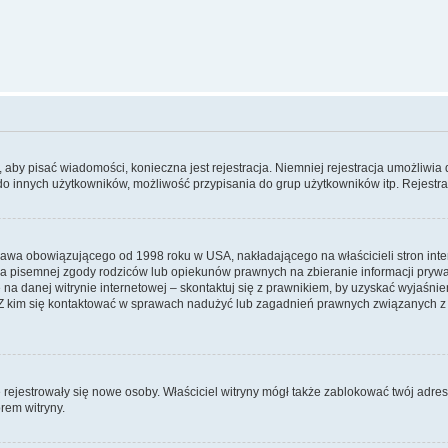
y, aby pisać wiadomości, konieczna jest rejestracja. Niemniej rejestracja umożliwia
do innych użytkowników, możliwość przypisania do grup użytkowników itp. Rejestracj
prawa obowiązującego od 1998 roku w USA, nakładającego na właścicieli stron int
ia pisemnej zgody rodziców lub opiekunów prawnych na zbieranie informacji prywa
na danej witrynie internetowej – skontaktuj się z prawnikiem, by uzyskać wyjaśnieni
 kim się kontaktować w sprawach nadużyć lub zagadnień prawnych związanych z t
ie rejestrowały się nowe osoby. Właściciel witryny mógł także zablokować twój adre
rem witryny.