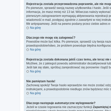
Rejestracja została przeprowadzona poprawnie, ale nie mog
Po pierwsze, sprawdź swoją nazwę użytkownika i hasło. Jeśli 
informacja, że masz mniej niż 13 lat. Wówczas należy wykonać i
pierwszym zalogowaniem wymagają aktywowania rejestracji przez
wiadomość e-mail, postępuj zgodnie z zawartymi w niej instru
filtr antyspamowy. Jeśli na pewno podany przez ciebie adres e-
Na górę
Dlaczego nie mogę się zalogować?
Powodów może być kilka. Po pierwsze, sprawdź czy twoja nazwa u
prawdopodobieństwo, że problem powoduje błędna konfiguracja w
Na górę
Rejestracja została dokonana jakiś czas temu, ale teraz ni
Możliwe, że z jakiegoś powodu administrator dezaktywował lub u
Jeśli tak się stało, spróbuj zarejestrować się ponownie i bą
Na górę
Nie pamiętam hasła!
Zachowaj spokój! Twoje hasło wprawdzie nie może zostać odzy
instrukcjami, a prawdopodobnie niedługo znów będziesz móc 
Na górę
Dlaczego następuje automatyczne wylogowanie?
Jeżeli w czasie logowania nie zaznaczysz funkcji
Zapamiętaj 
niewłaściwemu użyciu twojego konta przez kogoś innego. Ab