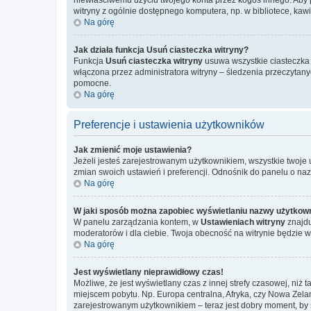
witryny z ogólnie dostępnego komputera, np. w bibliotece, kawiar
Na górę
Jak działa funkcja
Usuń ciasteczka witryny
?
Funkcja
Usuń ciasteczka witryny
usuwa wszystkie ciasteczka u
włączona przez administratora witryny – śledzenia przeczytan
pomocne.
Na górę
Preferencje i ustawienia użytkowników
Jak zmienić moje ustawienia?
Jeżeli jesteś zarejestrowanym użytkownikiem, wszystkie twoje
zmian swoich ustawień i preferencji. Odnośnik do panelu o na
Na górę
W jaki sposób można zapobiec wyświetlaniu nazwy użytkown
W panelu zarządzania kontem, w
Ustawieniach witryny
znajdu
moderatorów i dla ciebie. Twoja obecność na witrynie będzie 
Na górę
Jest wyświetlany nieprawidłowy czas!
Możliwe, że jest wyświetlany czas z innej strefy czasowej, niż 
miejscem pobytu. Np. Europa centralna, Afryka, czy Nowa Zelan
zarejestrowanym użytkownikiem – teraz jest dobry moment, by 