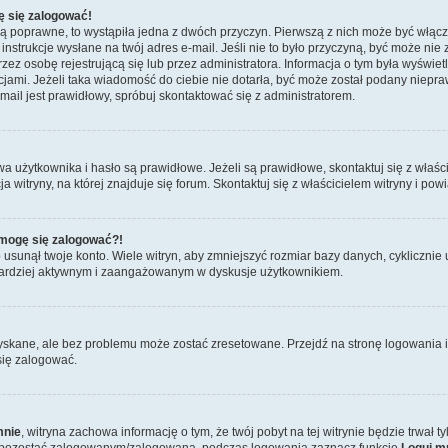
ę się zalogować!
są poprawne, to wystąpiła jedna z dwóch przyczyn. Pierwszą z nich może być włącz
nstrukcje wysłane na twój adres e-mail. Jeśli nie to było przyczyną, być może nie 
 osobę rejestrującą się lub przez administratora. Informacja o tym była wyświetlo
kcjami. Jeżeli taka wiadomość do ciebie nie dotarła, być może został podany niep
mail jest prawidłowy, spróbuj skontaktować się z administratorem.
żytkownika i hasło są prawidłowe. Jeżeli są prawidłowe, skontaktuj się z właścici
itryny, na której znajduje się forum. Skontaktuj się z właścicielem witryny i po
e mogę się zalogować?!
sunął twoje konto. Wiele witryn, aby zmniejszyć rozmiar bazy danych, cyklicznie u
dź bardziej aktywnym i zaangażowanym w dyskusje użytkownikiem.
skane, ale bez problemu może zostać zresetowane. Przejdź na stronę logowania i 
się zalogować.
mnie
, witryna zachowa informację o tym, że twój pobyt na tej witrynie będzie trwał 
y pozostać zalogowanym/zalogowaną, podczas logowania zaznacz funkcję
Loguj m