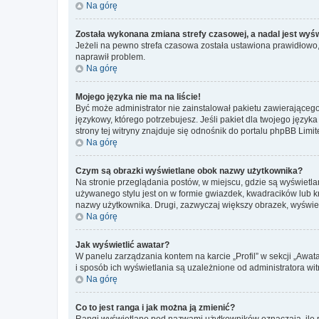
Na górę
Została wykonana zmiana strefy czasowej, a nadal jest wyś
Jeżeli na pewno strefa czasowa została ustawiona prawidłowo, 
naprawił problem.
Na górę
Mojego języka nie ma na liście!
Być może administrator nie zainstalował pakietu zawierającego
językowy, którego potrzebujesz. Jeśli pakiet dla twojego język
strony tej witryny znajduje się odnośnik do portalu phpBB Limit
Na górę
Czym są obrazki wyświetlane obok nazwy użytkownika?
Na stronie przeglądania postów, w miejscu, gdzie są wyświetl
używanego stylu jest on w formie gwiazdek, kwadracików lub kro
nazwy użytkownika. Drugi, zazwyczaj większy obrazek, wyświet
Na górę
Jak wyświetlić awatar?
W panelu zarządzania kontem na karcie „Profil” w sekcji „Awat
i sposób ich wyświetlania są uzależnione od administratora wit
Na górę
Co to jest ranga i jak można ją zmienić?
Rangi wyświetlane pod nazwami użytkowników oznaczają, ile po