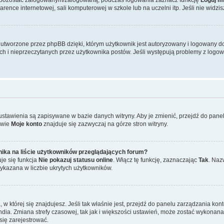
ence internetowej, sali komputerowej w szkole lub na uczelni itp. Jeśli nie widzisz t
tworzone przez phpBB dzięki, którym użytkownik jest autoryzowany i logowany do w
ych i nieprzeczytanych przez użytkownika postów. Jeśli występują problemy z lo
 ustawienia są zapisywane w bazie danych witryny. Aby je zmienić, przejdź do p
zwie
Moje konto
znajduje się zazwyczaj na górze stron witryny.
ika na liście użytkowników przeglądających forum?
je się funkcja
Nie pokazuj statusu online
. Włącz tę funkcję, zaznaczając
Tak
. Naz
wykazana w liczbie ukrytych użytkowników.
ta, w której się znajdujesz. Jeśli tak właśnie jest, przejdź do panelu zarządzania k
dia. Zmiana strefy czasowej, tak jak i większości ustawień, może zostać wykonana 
się zarejestrować.