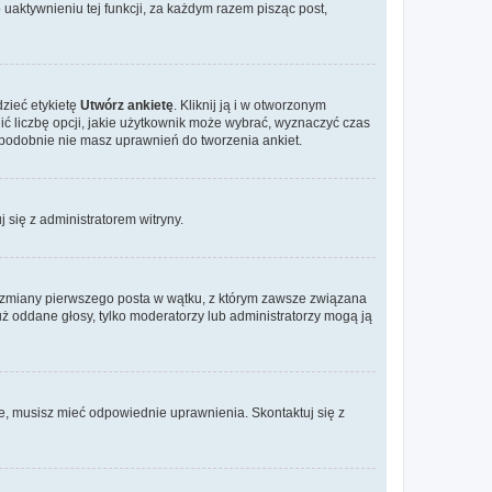
aktywnieniu tej funkcji, za każdym razem pisząc post,
dzieć etykietę
Utwórz ankietę
. Kliknij ją i w otworzonym
ić liczbę opcji, jakie użytkownik może wybrać, wyznaczyć czas
dopodobnie nie masz uprawnień do tworzenia ankiet.
j się z administratorem witryny.
ać zmiany pierwszego posta w wątku, z którym zawsze związana
 już oddane głosy, tylko moderatorzy lub administratorzy mogą ją
je, musisz mieć odpowiednie uprawnienia. Skontaktuj się z