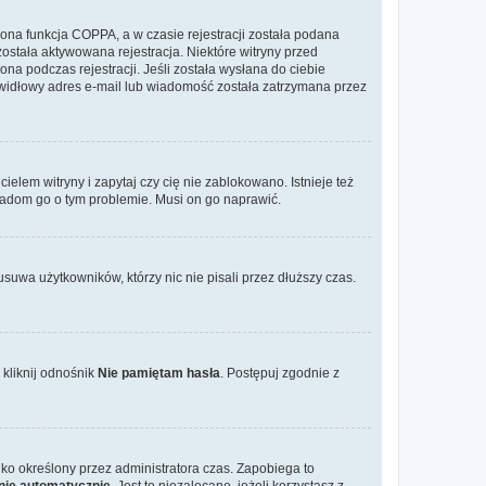
ona funkcja COPPA, a w czasie rejestracji została podana
została aktywowana rejestracja. Niektóre witryny przed
na podczas rejestracji. Jeśli została wysłana do ciebie
rawidłowy adres e-mail lub wiadomość została zatrzymana przez
elem witryny i zapytaj czy cię nie zablokowano. Istnieje też
wiadom go o tym problemie. Musi on go naprawić.
suwa użytkowników, którzy nic nie pisali przez dłuższy czas.
kliknij odnośnik
Nie pamiętam hasła
. Postępuj zgodnie z
tylko określony przez administratora czas. Zapobiega to
nie automatycznie
. Jest to niezalecane, jeżeli korzystasz z