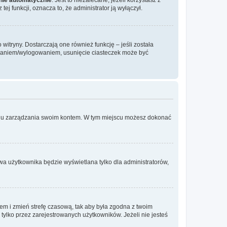
ej funkcji, oznacza to, że administrator ją wyłączył.
itryny. Dostarczają one również funkcję – jeśli została
gowaniem/wylogowaniem, usunięcie ciasteczek może być
anelu zarządzania swoim kontem. W tym miejscu możesz dokonać
wa użytkownika będzie wyświetlana tylko dla administratorów,
ontem i zmień strefę czasową, tak aby była zgodna z twoim
tylko przez zarejestrowanych użytkowników. Jeżeli nie jesteś