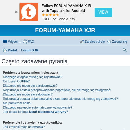
Follow FORUM-YAMAHA XJR
with Tapatalk for Android
VIEW
FREE - on Google Play
FORUM-YAMAHA XJR
Więcej…
FAQ
Zarejestruj się
Zaloguj się
Portal
Forum XJR
zu
Często zadawane pytania
kaj
Problemy z logowaniem i rejestracją
Dlaczego w ogóle muszę się rejestrować?
Co to jest COPPA?
Dlaczego nie mogę się zarejestrować?
Rejestracja została przeprowadzona poprawnie, ale nie mogę się zalogować!
Dlaczego nie mogę się zalogować?
Rejestracja została dokonana jakiś czas temu, ale teraz nie mogę się zalogować?!
Nie pamiętam hasła!
Dlaczego następuje automatyczne wylogowanie?
Jak działa funkcja
Usuń ciasteczka witryny
?
Preferencje i ustawienia użytkowników
Jak zmienić moje ustawienia?