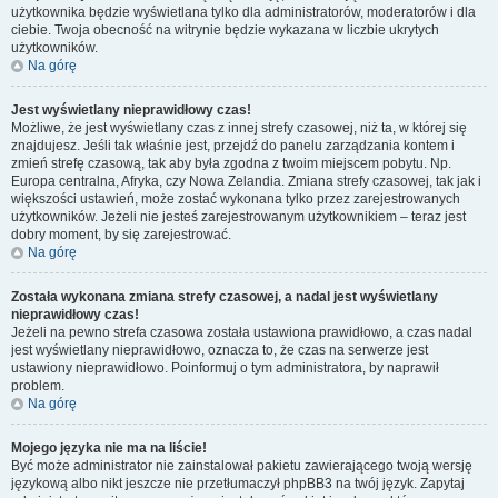
użytkownika będzie wyświetlana tylko dla administratorów, moderatorów i dla
ciebie. Twoja obecność na witrynie będzie wykazana w liczbie ukrytych
użytkowników.
Na górę
Jest wyświetlany nieprawidłowy czas!
Możliwe, że jest wyświetlany czas z innej strefy czasowej, niż ta, w której się
znajdujesz. Jeśli tak właśnie jest, przejdź do panelu zarządzania kontem i
zmień strefę czasową, tak aby była zgodna z twoim miejscem pobytu. Np.
Europa centralna, Afryka, czy Nowa Zelandia. Zmiana strefy czasowej, tak jak i
większości ustawień, może zostać wykonana tylko przez zarejestrowanych
użytkowników. Jeżeli nie jesteś zarejestrowanym użytkownikiem – teraz jest
dobry moment, by się zarejestrować.
Na górę
Została wykonana zmiana strefy czasowej, a nadal jest wyświetlany
nieprawidłowy czas!
Jeżeli na pewno strefa czasowa została ustawiona prawidłowo, a czas nadal
jest wyświetlany nieprawidłowo, oznacza to, że czas na serwerze jest
ustawiony nieprawidłowo. Poinformuj o tym administratora, by naprawił
problem.
Na górę
Mojego języka nie ma na liście!
Być może administrator nie zainstalował pakietu zawierającego twoją wersję
językową albo nikt jeszcze nie przetłumaczył phpBB3 na twój język. Zapytaj