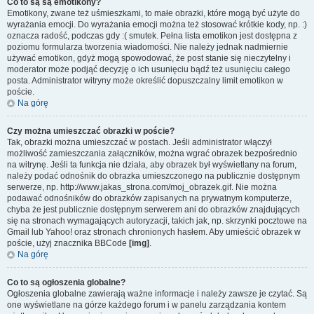
Co to są są emotikony?
Emotikony, zwane też uśmieszkami, to małe obrazki, które mogą być użyte do
wyrażania emocji. Do wyrażania emocji można też stosować krótkie kody, np. :)
oznacza radość, podczas gdy :( smutek. Pełna lista emotikon jest dostępna z
poziomu formularza tworzenia wiadomości. Nie należy jednak nadmiernie
używać emotikon, gdyż mogą spowodować, że post stanie się nieczytelny i
moderator może podjąć decyzję o ich usunięciu bądź też usunięciu całego
posta. Administrator witryny może określić dopuszczalny limit emotikon w
poście.
Na górę
Czy można umieszczać obrazki w poście?
Tak, obrazki można umieszczać w postach. Jeśli administrator włączył
możliwość zamieszczania załączników, można wgrać obrazek bezpośrednio
na witrynę. Jeśli ta funkcja nie działa, aby obrazek był wyświetlany na forum,
należy podać odnośnik do obrazka umieszczonego na publicznie dostępnym
serwerze, np. http://www.jakas_strona.com/moj_obrazek.gif. Nie można
podawać odnośników do obrazków zapisanych na prywatnym komputerze,
chyba że jest publicznie dostępnym serwerem ani do obrazków znajdujących
się na stronach wymagających autoryzacji, takich jak, np. skrzynki pocztowe na
Gmail lub Yahoo! oraz stronach chronionych hasłem. Aby umieścić obrazek w
poście, użyj znacznika BBCode
[img]
.
Na górę
Co to są ogłoszenia globalne?
Ogłoszenia globalne zawierają ważne informacje i należy zawsze je czytać. Są
one wyświetlane na górze każdego forum i w panelu zarządzania kontem