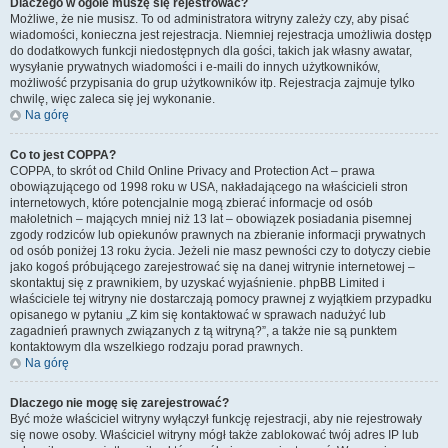
Dlaczego w ogóle muszę się rejestrować?
Możliwe, że nie musisz. To od administratora witryny zależy czy, aby pisać
wiadomości, konieczna jest rejestracja. Niemniej rejestracja umożliwia dostęp
do dodatkowych funkcji niedostępnych dla gości, takich jak własny awatar,
wysyłanie prywatnych wiadomości i e-maili do innych użytkowników,
możliwość przypisania do grup użytkowników itp. Rejestracja zajmuje tylko
chwilę, więc zaleca się jej wykonanie.
Na górę
Co to jest COPPA?
COPPA, to skrót od Child Online Privacy and Protection Act – prawa
obowiązującego od 1998 roku w USA, nakładającego na właścicieli stron
internetowych, które potencjalnie mogą zbierać informacje od osób
małoletnich – mających mniej niż 13 lat – obowiązek posiadania pisemnej
zgody rodziców lub opiekunów prawnych na zbieranie informacji prywatnych
od osób poniżej 13 roku życia. Jeżeli nie masz pewności czy to dotyczy ciebie
jako kogoś próbującego zarejestrować się na danej witrynie internetowej –
skontaktuj się z prawnikiem, by uzyskać wyjaśnienie. phpBB Limited i
właściciele tej witryny nie dostarczają pomocy prawnej z wyjątkiem przypadku
opisanego w pytaniu „Z kim się kontaktować w sprawach nadużyć lub
zagadnień prawnych związanych z tą witryną?”, a także nie są punktem
kontaktowym dla wszelkiego rodzaju porad prawnych.
Na górę
Dlaczego nie mogę się zarejestrować?
Być może właściciel witryny wyłączył funkcję rejestracji, aby nie rejestrowały
się nowe osoby. Właściciel witryny mógł także zablokować twój adres IP lub