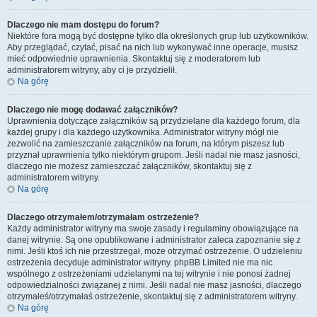
Dlaczego nie mam dostępu do forum?
Niektóre fora mogą być dostępne tylko dla określonych grup lub użytkowników.
Aby przeglądać, czytać, pisać na nich lub wykonywać inne operacje, musisz
mieć odpowiednie uprawnienia. Skontaktuj się z moderatorem lub
administratorem witryny, aby ci je przydzielił.
Na górę
Dlaczego nie mogę dodawać załączników?
Uprawnienia dotyczące załączników są przydzielane dla każdego forum, dla
każdej grupy i dla każdego użytkownika. Administrator witryny mógł nie
zezwolić na zamieszczanie załączników na forum, na którym piszesz lub
przyznał uprawnienia tylko niektórym grupom. Jeśli nadal nie masz jasności,
dlaczego nie możesz zamieszczać załączników, skontaktuj się z
administratorem witryny.
Na górę
Dlaczego otrzymałem/otrzymałam ostrzeżenie?
Każdy administrator witryny ma swoje zasady i regulaminy obowiązujące na
danej witrynie. Są one opublikowane i administrator zaleca zapoznanie się z
nimi. Jeśli ktoś ich nie przestrzegał, może otrzymać ostrzeżenie. O udzieleniu
ostrzeżenia decyduje administrator witryny. phpBB Limited nie ma nic
wspólnego z ostrzeżeniami udzielanymi na tej witrynie i nie ponosi żadnej
odpowiedzialności związanej z nimi. Jeśli nadal nie masz jasności, dlaczego
otrzymałeś/otrzymałaś ostrzeżenie, skontaktuj się z administratorem witryny.
Na górę