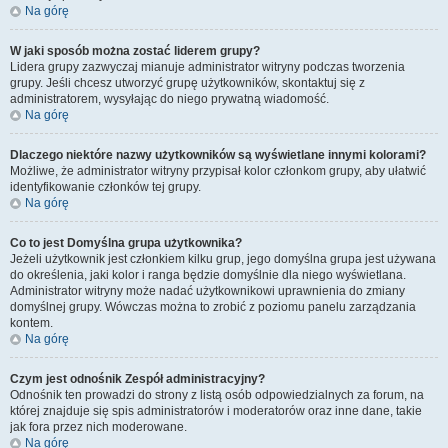
Na górę
W jaki sposób można zostać liderem grupy?
Lidera grupy zazwyczaj mianuje administrator witryny podczas tworzenia
grupy. Jeśli chcesz utworzyć grupę użytkowników, skontaktuj się z
administratorem, wysyłając do niego prywatną wiadomość.
Na górę
Dlaczego niektóre nazwy użytkowników są wyświetlane innymi kolorami?
Możliwe, że administrator witryny przypisał kolor członkom grupy, aby ułatwić
identyfikowanie członków tej grupy.
Na górę
Co to jest
Domyślna grupa użytkownika
?
Jeżeli użytkownik jest członkiem kilku grup, jego domyślna grupa jest używana
do określenia, jaki kolor i ranga będzie domyślnie dla niego wyświetlana.
Administrator witryny może nadać użytkownikowi uprawnienia do zmiany
domyślnej grupy. Wówczas można to zrobić z poziomu panelu zarządzania
kontem.
Na górę
Czym jest odnośnik
Zespół administracyjny
?
Odnośnik ten prowadzi do strony z listą osób odpowiedzialnych za forum, na
której znajduje się spis administratorów i moderatorów oraz inne dane, takie
jak fora przez nich moderowane.
Na górę