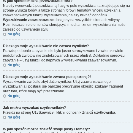
W jaki sposób można przeszukiwać fora?
Należy wprowadzić poszukiwaną frazę w pole wyszukiwania znajdujące się na
stronie wykazu forów, a także stronach forów i tematów. W celu uzyskania
zaawansowanych funkcji wyszukiwania, należy kliknąć odnośnik
Wyszukiwanie zaawansowane
dostępny na wszystkich stronach witryny.
Rozmieszczenie elementów sterujących mechanizmem wyszukiwania może
zależeć od używanego stylu.
Na górę
Dlaczego moje wyszukiwanie nie zwraca wyników?
Prawdopodobnie zapytanie nie było jasno sprecyzowane i zawierało wiele
podobnych zwrotów nie zindeksowanych przez phpBB. Dokładnie sprecyzuj
zapytanie – użyj funkcji dostępnych w wyszukiwaniu zaawansowanym.
Na górę
Dlaczego moje wyszukiwanie zwraca pustą stronę?!
Wyszukiwanie zwróciło zbyt dużo wyników. Użyj zaawansowanego
wyszukiwania i postaraj się bardziej precyzyjnie określić szukany fragment
oraz fora, które mają być przeszukane.
Na górę
Jak można wyszukać użytkowników?
Przejdź na stronę
Użytkownicy
i kliknij odnośnik
Znajdź użytkownika
.
Na górę
W jaki sposób można znaleźć swoje posty i tematy?