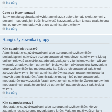
Na górę
Co to są ikony tematu?
Ikony tematu są obrazkami wybieranymi przez autora tematu skojarzonymi z
postami – sugerują ich treść. Możliwość korzystania z ikon tematu uzależniona
jest od uprawnień nadanych przez administratora witryny.
Na górę
Rangi użytkownika i grupy
Kim są administratorzy?
Administratorzy są użytkownikami albo też grupami użytkowników
posiadającymi najwyższy poziom uprawnień kontrolnych całej witryny. Mogą
oni kontrolować wszystkie zagadnienia związane z funkcjonowaniem witryny
włącznie z nadawaniem uprawnień, blokowaniem użytkowników, tworzeniem
grup użytkowników lub moderatorów itp. Zakres ich uprawnień zależy od
założyciela witryny i innych administratorów mających prawo nominowania
nowych administratorów. Administratorzy mogą mieć pełne uprawnienia
moderatorów na wszystkich forach utworzonych na witrynie. Zakres uprawnień
moderacyjnych uzależniony jest od uprawnień nadanych przez założyciela
witryny.
Na górę
Kim są moderatorzy?
Moderatorzy są użytkownikami albo też grupami użytkowników, których
zadaniem jest codzienne przeglądanie forów. Mają oni możliwość zmiany