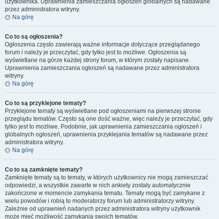
użytkownika. Uprawnienia zamieszczania ogłoszeń globalnych są nadawane
przez administratora witryny.
Na górę
Co to są ogłoszenia?
Ogłoszenia często zawierają ważne informacje dotyczące przeglądanego
forum i należy je przeczytać, gdy tylko jest to możliwe. Ogłoszenia są
wyświetlane na górze każdej strony forum, w którym zostały napisane.
Uprawnienia zamieszczania ogłoszeń są nadawane przez administratora
witryny.
Na górę
Co to są przyklejone tematy?
Przyklejone tematy są wyświetlane pod ogłoszeniami na pierwszej stronie
przeglądu tematów. Często są one dość ważne, więc należy je przeczytać, gdy
tylko jest to możliwe. Podobnie, jak uprawnienia zamieszczania ogłoszeń i
globalnych ogłoszeń, uprawnienia przyklejania tematów są nadawane przez
administratora witryny.
Na górę
Co to są zamknięte tematy?
Zamknięte tematy są to tematy, w których użytkownicy nie mogą zamieszczać
odpowiedzi, a wszystkie zawarte w nich ankiety zostały automatycznie
zakończone w momencie zamykania tematu. Tematy mogą być zamykane z
wielu powodów i robią to moderatorzy forum lub administratorzy witryny.
Zależnie od uprawnień nadanych przez administratora witryny użytkownik
może mieć możliwość zamykania swoich tematów.