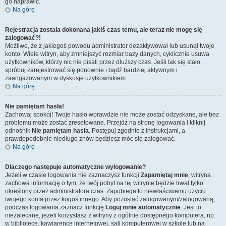
go naprawić.
Na górę
Rejestracja została dokonana jakiś czas temu, ale teraz nie mogę się
zalogować?!
Możliwe, że z jakiegoś powodu administrator dezaktywował lub usunął twoje
konto. Wiele witryn, aby zmniejszyć rozmiar bazy danych, cyklicznie usuwa
użytkowników, którzy nic nie pisali przez dłuższy czas. Jeśli tak się stało,
spróbuj zarejestrować się ponownie i bądź bardziej aktywnym i
zaangażowanym w dyskusje użytkownikiem.
Na górę
Nie pamiętam hasła!
Zachowaj spokój! Twoje hasło wprawdzie nie może zostać odzyskane, ale bez
problemu może zostać zresetowane. Przejdź na stronę logowania i kliknij
odnośnik
Nie pamiętam hasła
. Postępuj zgodnie z instrukcjami, a
prawdopodobnie niedługo znów będziesz móc się zalogować.
Na górę
Dlaczego następuje automatyczne wylogowanie?
Jeżeli w czasie logowania nie zaznaczysz funkcji
Zapamiętaj mnie
, witryna
zachowa informację o tym, że twój pobyt na tej witrynie będzie trwał tylko
określony przez administratora czas. Zapobiega to niewłaściwemu użyciu
twojego konta przez kogoś innego. Aby pozostać zalogowanym/zalogowaną,
podczas logowania zaznacz funkcję
Loguj mnie automatycznie
. Jest to
niezalecane, jeżeli korzystasz z witryny z ogólnie dostępnego komputera, np.
w bibliotece, kawiarence internetowej, sali komputerowej w szkole lub na