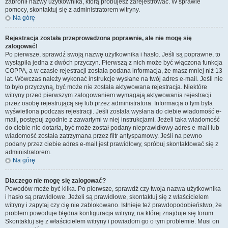
zabronił nazwy użytkownika, którą próbujesz zarejestrować. W sprawie
pomocy, skontaktuj się z administratorem witryny.
Na górę
Rejestracja została przeprowadzona poprawnie, ale nie mogę się
zalogować!
Po pierwsze, sprawdź swoją nazwę użytkownika i hasło. Jeśli są poprawne, to
wystąpiła jedna z dwóch przyczyn. Pierwszą z nich może być włączona funkcja
COPPA, a w czasie rejestracji została podana informacja, że masz mniej niż 13
lat. Wówczas należy wykonać instrukcje wysłane na twój adres e-mail. Jeśli nie
to było przyczyną, być może nie została aktywowana rejestracja. Niektóre
witryny przed pierwszym zalogowaniem wymagają aktywowania rejestracji
przez osobę rejestrującą się lub przez administratora. Informacja o tym była
wyświetlona podczas rejestracji. Jeśli została wysłana do ciebie wiadomość e-
mail, postępuj zgodnie z zawartymi w niej instrukcjami. Jeżeli taka wiadomość
do ciebie nie dotarła, być może został podany nieprawidłowy adres e-mail lub
wiadomość została zatrzymana przez filtr antyspamowy. Jeśli na pewno
podany przez ciebie adres e-mail jest prawidłowy, spróbuj skontaktować się z
administratorem.
Na górę
Dlaczego nie mogę się zalogować?
Powodów może być kilka. Po pierwsze, sprawdź czy twoja nazwa użytkownika
i hasło są prawidłowe. Jeżeli są prawidłowe, skontaktuj się z właścicielem
witryny i zapytaj czy cię nie zablokowano. Istnieje też prawdopodobieństwo, że
problem powoduje błędna konfiguracja witryny, na której znajduje się forum.
Skontaktuj się z właścicielem witryny i powiadom go o tym problemie. Musi on