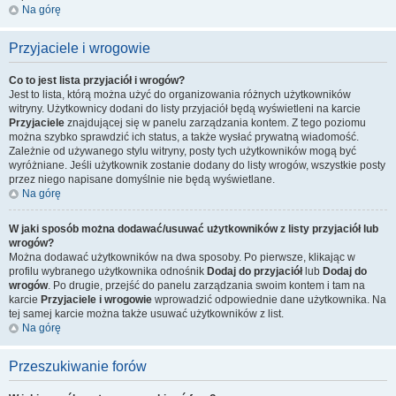
Na górę
Przyjaciele i wrogowie
Co to jest lista przyjaciół i wrogów?
Jest to lista, którą można użyć do organizowania różnych użytkowników
witryny. Użytkownicy dodani do listy przyjaciół będą wyświetleni na karcie
Przyjaciele
znajdującej się w panelu zarządzania kontem. Z tego poziomu
można szybko sprawdzić ich status, a także wysłać prywatną wiadomość.
Zależnie od używanego stylu witryny, posty tych użytkowników mogą być
wyróżniane. Jeśli użytkownik zostanie dodany do listy wrogów, wszystkie posty
przez niego napisane domyślnie nie będą wyświetlane.
Na górę
W jaki sposób można dodawać/usuwać użytkowników z listy przyjaciół lub
wrogów?
Można dodawać użytkowników na dwa sposoby. Po pierwsze, klikając w
profilu wybranego użytkownika odnośnik
Dodaj do przyjaciół
lub
Dodaj do
wrogów
. Po drugie, przejść do panelu zarządzania swoim kontem i tam na
karcie
Przyjaciele i wrogowie
wprowadzić odpowiednie dane użytkownika. Na
tej samej karcie można także usuwać użytkowników z list.
Na górę
Przeszukiwanie forów