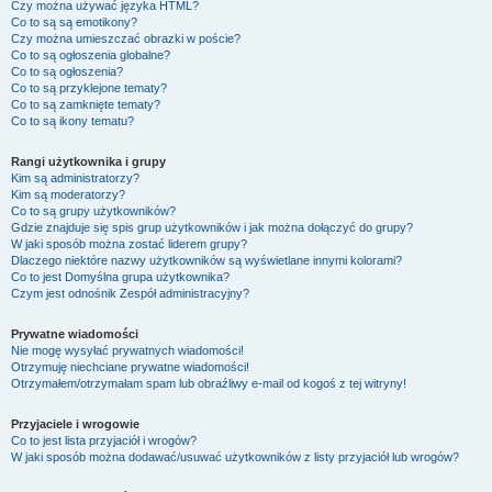
Czy można używać języka HTML?
Co to są są emotikony?
Czy można umieszczać obrazki w poście?
Co to są ogłoszenia globalne?
Co to są ogłoszenia?
Co to są przyklejone tematy?
Co to są zamknięte tematy?
Co to są ikony tematu?
Rangi użytkownika i grupy
Kim są administratorzy?
Kim są moderatorzy?
Co to są grupy użytkowników?
Gdzie znajduje się spis grup użytkowników i jak można dołączyć do grupy?
W jaki sposób można zostać liderem grupy?
Dlaczego niektóre nazwy użytkowników są wyświetlane innymi kolorami?
Co to jest
Domyślna grupa użytkownika
?
Czym jest odnośnik
Zespół administracyjny
?
Prywatne wiadomości
Nie mogę wysyłać prywatnych wiadomości!
Otrzymuję niechciane prywatne wiadomości!
Otrzymałem/otrzymałam spam lub obraźliwy e-mail od kogoś z tej witryny!
Przyjaciele i wrogowie
Co to jest lista przyjaciół i wrogów?
W jaki sposób można dodawać/usuwać użytkowników z listy przyjaciół lub wrogów?