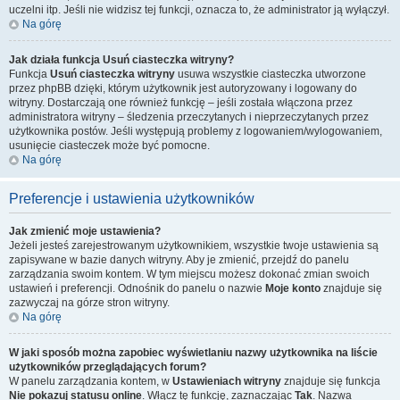
uczelni itp. Jeśli nie widzisz tej funkcji, oznacza to, że administrator ją wyłączył.
Na górę
Jak działa funkcja
Usuń ciasteczka witryny
?
Funkcja
Usuń ciasteczka witryny
usuwa wszystkie ciasteczka utworzone
przez phpBB dzięki, którym użytkownik jest autoryzowany i logowany do
witryny. Dostarczają one również funkcję – jeśli została włączona przez
administratora witryny – śledzenia przeczytanych i nieprzeczytanych przez
użytkownika postów. Jeśli występują problemy z logowaniem/wylogowaniem,
usunięcie ciasteczek może być pomocne.
Na górę
Preferencje i ustawienia użytkowników
Jak zmienić moje ustawienia?
Jeżeli jesteś zarejestrowanym użytkownikiem, wszystkie twoje ustawienia są
zapisywane w bazie danych witryny. Aby je zmienić, przejdź do panelu
zarządzania swoim kontem. W tym miejscu możesz dokonać zmian swoich
ustawień i preferencji. Odnośnik do panelu o nazwie
Moje konto
znajduje się
zazwyczaj na górze stron witryny.
Na górę
W jaki sposób można zapobiec wyświetlaniu nazwy użytkownika na liście
użytkowników przeglądających forum?
W panelu zarządzania kontem, w
Ustawieniach witryny
znajduje się funkcja
Nie pokazuj statusu online
. Włącz tę funkcję, zaznaczając
Tak
. Nazwa