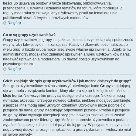
treści lub usuwania postów, a także blokowania, odblokowywania,
przenoszenia, usuwania i dzielenia tematów na forum, które moderują. Z
reguły moderatorzy czuwają, aby użytkownicy pisali na temat oraz nie
publikowali niewłaściwych i obraźliwych materiałów.
Na górę
Co to są grupy użytkowników?
Grupy użytkowników, to grupy, na jakie administratorzy dzielą całą społeczność
witryny, aby łatwiej było nimi zarządzać. Każdy użytkownik może należeć do
wielu grup, a każda grupa może mieć swoje własne uprawnienia. Dzięki temu
administratorzy mogą łatwo zmieniać uprawnienia wielu użytkowników naraz,
nadawać uprawnienia moderatora lub dawać dostęp użytkownikom do
prywatnego forum.
Na górę
Gdzie znajduje się spis grup użytkowników i jak można dołączyć do grupy?
Spis grup użytkowników można zobaczyć, otwierając kartę
Grupy
znajdującą
się w panelu zarządzania kontem, który otwiera się po kliknięciu odnośnika
Moje konto
. Nie wszystkie grupy są dostępne dla każdego. Niektóre mogą
wymagać akceptacji przyjęcia nowego członka, niektóre mogą być zamknięte,
a jeszcze inne mogą mieć ukrytych członków. Użytkownik może poprosić o
przyjęcie do danej grupy, naciskając odpowiedni przycisk. Prośba o przyjęcie
do grupy, która wymaga akceptacji przyjęcia nowego członka, musi zostać
zaakceptowana przez lidera grupy. Może on poprosić użytkownika o podanie
wyjaśnień, dlaczego chce on dołączyć do tej grupy. W przypadku otrzymania
negatywnej decyzji, proszę nie nękać lidera grupy pytaniami – widocznie miał
on swoje powody.