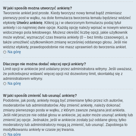
W jaki sposób można utworzyć ankietę?
Tworzenie ankiet jest proste. Kiedy tworzysz nowy temat bądź zmieniasz
pierwszy post w wątku, na dole formularza tworzenia tematu będziesz widzieć
etykietę
Utwórz ankietę
. Kliknij ją i w otworzonym formularzu podaj tytuł
ankiety i co najmniej dwie opcje. Każdą opcję należy wpisać w nowym wierszu
widocznego pola tekstowego. Możesz określić liczbę opcji, jakie użytkownik
może wybrać, wyznaczyć czas trwania ankiety (0 – bez limitu czasowego), a
także umożliwić użytkownikom zmianę wcześniej oddanego głosu. Jeśli nie
widzisz etykiety, prawdopodobnie nie masz uprawnień do tworzenia ankiet.
Na górę
Dlaczego nie można dodać więcej opcji ankiety?
Limit opcji w ankiecie jest ustalany przez administratora witryny. Jeśli uważasz,
że potrzebujesz wstawić więcej opcji niż dozwolony limit, skontaktuj się z
administratorem witryny.
Na górę
W jaki sposób zmienić lub usunąć ankietę?
Podobnie, jak posty, ankiety mogą być zmieniane tylko przez ich autorów,
moderatorów lub administratorów. Aby zmienić ankietę, należy dokonać
zmiany pierwszego posta w wątku, z którym zawsze związana jest ankieta.
Jeśli nikt jeszcze nie oddał głosu w ankiecie, jej autor może usunąć ankietę lub
zmienić jej opcje. Jednakże, jeśli w ankiecie zostały już oddane głosy, tylko
moderatorzy lub administratorzy mogą ją zmienić, lub usunąć. Zapobiega to
modyfikowaniu ankiety w czasie jej trwania.
Na górę