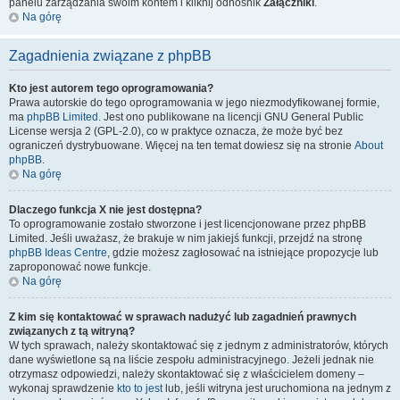
panelu zarządzania swoim kontem i kliknij odnośnik
Załączniki
.
Na górę
Zagadnienia związane z phpBB
Kto jest autorem tego oprogramowania?
Prawa autorskie do tego oprogramowania w jego niezmodyfikowanej formie,
ma
phpBB Limited
. Jest ono publikowane na licencji GNU General Public
License wersja 2 (GPL-2.0), co w praktyce oznacza, że może być bez
ograniczeń dystrybuowane. Więcej na ten temat dowiesz się na stronie
About
phpBB
.
Na górę
Dlaczego funkcja X nie jest dostępna?
To oprogramowanie zostało stworzone i jest licencjonowane przez phpBB
Limited. Jeśli uważasz, że brakuje w nim jakiejś funkcji, przejdź na stronę
phpBB Ideas Centre
, gdzie możesz zagłosować na istniejące propozycje lub
zaproponować nowe funkcje.
Na górę
Z kim się kontaktować w sprawach nadużyć lub zagadnień prawnych
związanych z tą witryną?
W tych sprawach, należy skontaktować się z jednym z administratorów, których
dane wyświetlone są na liście zespołu administracyjnego. Jeżeli jednak nie
otrzymasz odpowiedzi, należy skontaktować się z właścicielem domeny –
wykonaj sprawdzenie
kto to jest
lub, jeśli witryna jest uruchomiona na jednym z