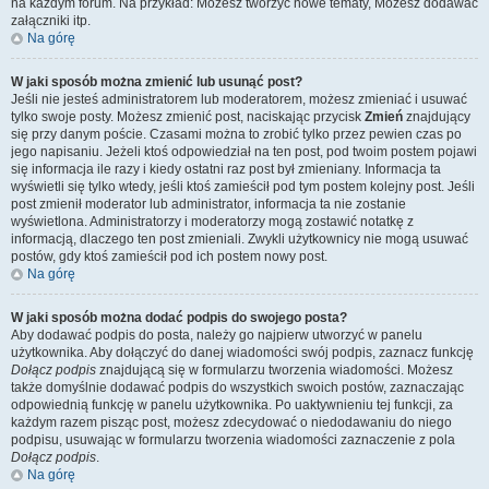
na każdym forum. Na przykład: Możesz tworzyć nowe tematy, Możesz dodawać
załączniki itp.
Na górę
W jaki sposób można zmienić lub usunąć post?
Jeśli nie jesteś administratorem lub moderatorem, możesz zmieniać i usuwać
tylko swoje posty. Możesz zmienić post, naciskając przycisk
Zmień
znajdujący
się przy danym poście. Czasami można to zrobić tylko przez pewien czas po
jego napisaniu. Jeżeli ktoś odpowiedział na ten post, pod twoim postem pojawi
się informacja ile razy i kiedy ostatni raz post był zmieniany. Informacja ta
wyświetli się tylko wtedy, jeśli ktoś zamieścił pod tym postem kolejny post. Jeśli
post zmienił moderator lub administrator, informacja ta nie zostanie
wyświetlona. Administratorzy i moderatorzy mogą zostawić notatkę z
informacją, dlaczego ten post zmieniali. Zwykli użytkownicy nie mogą usuwać
postów, gdy ktoś zamieścił pod ich postem nowy post.
Na górę
W jaki sposób można dodać podpis do swojego posta?
Aby dodawać podpis do posta, należy go najpierw utworzyć w panelu
użytkownika. Aby dołączyć do danej wiadomości swój podpis, zaznacz funkcję
Dołącz podpis
znajdującą się w formularzu tworzenia wiadomości. Możesz
także domyślnie dodawać podpis do wszystkich swoich postów, zaznaczając
odpowiednią funkcję w panelu użytkownika. Po uaktywnieniu tej funkcji, za
każdym razem pisząc post, możesz zdecydować o niedodawaniu do niego
podpisu, usuwając w formularzu tworzenia wiadomości zaznaczenie z pola
Dołącz podpis
.
Na górę