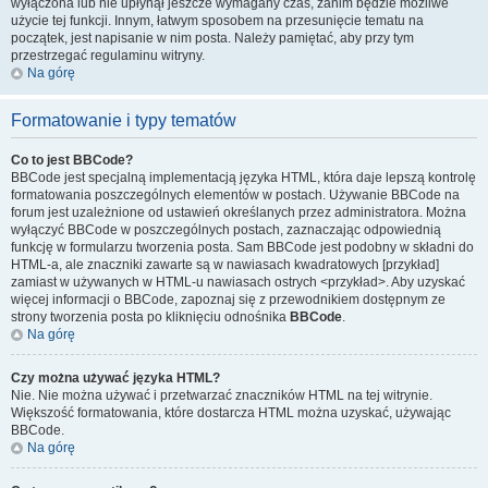
wyłączona lub nie upłynął jeszcze wymagany czas, zanim będzie możliwe
użycie tej funkcji. Innym, łatwym sposobem na przesunięcie tematu na
początek, jest napisanie w nim posta. Należy pamiętać, aby przy tym
przestrzegać regulaminu witryny.
Na górę
Formatowanie i typy tematów
Co to jest BBCode?
BBCode jest specjalną implementacją języka HTML, która daje lepszą kontrolę
formatowania poszczególnych elementów w postach. Używanie BBCode na
forum jest uzależnione od ustawień określanych przez administratora. Można
wyłączyć BBCode w poszczególnych postach, zaznaczając odpowiednią
funkcję w formularzu tworzenia posta. Sam BBCode jest podobny w składni do
HTML-a, ale znaczniki zawarte są w nawiasach kwadratowych [przykład]
zamiast w używanych w HTML-u nawiasach ostrych <przykład>. Aby uzyskać
więcej informacji o BBCode, zapoznaj się z przewodnikiem dostępnym ze
strony tworzenia posta po kliknięciu odnośnika
BBCode
.
Na górę
Czy można używać języka HTML?
Nie. Nie można używać i przetwarzać znaczników HTML na tej witrynie.
Większość formatowania, które dostarcza HTML można uzyskać, używając
BBCode.
Na górę