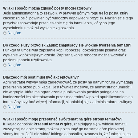
W jaki sposób można zgłosić posty moderatorowi?
Jeśli administrator na to zezwolił, w prawym górnym rogu treści posta, który
chcesz zgłosić, powinien być widoczny odpowiedni przycisk. Naciśnięcie tego
przycisku spowoduje przeniesienie cię do formularza, który po jego
wypełnieniu umożliwi wysłanie zgłoszenia.
Na górę
Do czego służy przycisk
Zapisz
znajdujący się w oknie tworzenia tematu?
Funkcja ta umożliwia zapisanie kopii roboczej i dokończenie pisania oraz
wysłanie w późniejszym czasie. Zapisaną kopię roboczą można wczytać z
poziomu panelu użytkownika.
Na górę
Dlaczego mój post musi być akceptowany?
Administrator witryny mógł zadecydować, że posty na danym forum wymagają
przejrzenia przed publikacją. Jest również możliwe, że administrator umieścił
cię w grupie, która ma ograniczenia publikowania postów polegające na
konieczności ich akceptowania przez moderatorów przed opublikowaniem na
forum. Aby uzyskać więcej informacji, skontaktuj się z administratorem witryny.
Na górę
W jaki sposób mogę przesunąć swój temat na górę strony tematów?
Klikając odnośnik
Przesuń temat w górę
, znajdujący się w widoku tematu
zazwyczaj na dole strony, możesz przesunąć go na samą górę pierwszej
strony forum. Jeśli nie widać takiego odnośnika, oznacza to, że funkcja ta jest