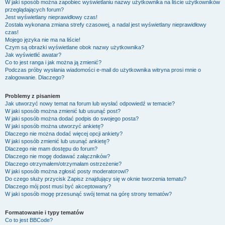
W jaki sposób można zapobiec wyświetlaniu nazwy użytkownika na liście użytkowników
przeglądających forum?
Jest wyświetlany nieprawidłowy czas!
Została wykonana zmiana strefy czasowej, a nadal jest wyświetlany nieprawidłowy
czas!
Mojego języka nie ma na liście!
Czym są obrazki wyświetlane obok nazwy użytkownika?
Jak wyświetlić awatar?
Co to jest ranga i jak można ją zmienić?
Podczas próby wysłania wiadomości e-mail do użytkownika witryna prosi mnie o
zalogowanie. Dlaczego?
Problemy z pisaniem
Jak utworzyć nowy temat na forum lub wysłać odpowiedź w temacie?
W jaki sposób można zmienić lub usunąć post?
W jaki sposób można dodać podpis do swojego posta?
W jaki sposób można utworzyć ankietę?
Dlaczego nie można dodać więcej opcji ankiety?
W jaki sposób zmienić lub usunąć ankietę?
Dlaczego nie mam dostępu do forum?
Dlaczego nie mogę dodawać załączników?
Dlaczego otrzymałem/otrzymałam ostrzeżenie?
W jaki sposób można zgłosić posty moderatorowi?
Do czego służy przycisk
Zapisz
znajdujący się w oknie tworzenia tematu?
Dlaczego mój post musi być akceptowany?
W jaki sposób mogę przesunąć swój temat na górę strony tematów?
Formatowanie i typy tematów
Co to jest BBCode?