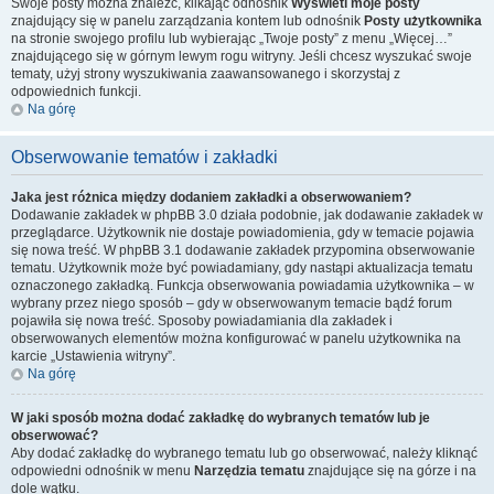
Swoje posty można znaleźć, klikając odnośnik
Wyświetl moje posty
znajdujący się w panelu zarządzania kontem lub odnośnik
Posty użytkownika
na stronie swojego profilu lub wybierając „Twoje posty” z menu „Więcej…”
znajdującego się w górnym lewym rogu witryny. Jeśli chcesz wyszukać swoje
tematy, użyj strony wyszukiwania zaawansowanego i skorzystaj z
odpowiednich funkcji.
Na górę
Obserwowanie tematów i zakładki
Jaka jest różnica między dodaniem zakładki a obserwowaniem?
Dodawanie zakładek w phpBB 3.0 działa podobnie, jak dodawanie zakładek w
przeglądarce. Użytkownik nie dostaje powiadomienia, gdy w temacie pojawia
się nowa treść. W phpBB 3.1 dodawanie zakładek przypomina obserwowanie
tematu. Użytkownik może być powiadamiany, gdy nastąpi aktualizacja tematu
oznaczonego zakładką. Funkcja obserwowania powiadamia użytkownika – w
wybrany przez niego sposób – gdy w obserwowanym temacie bądź forum
pojawiła się nowa treść. Sposoby powiadamiania dla zakładek i
obserwowanych elementów można konfigurować w panelu użytkownika na
karcie „Ustawienia witryny”.
Na górę
W jaki sposób można dodać zakładkę do wybranych tematów lub je
obserwować?
Aby dodać zakładkę do wybranego tematu lub go obserwować, należy kliknąć
odpowiedni odnośnik w menu
Narzędzia tematu
znajdujące się na górze i na
dole wątku.