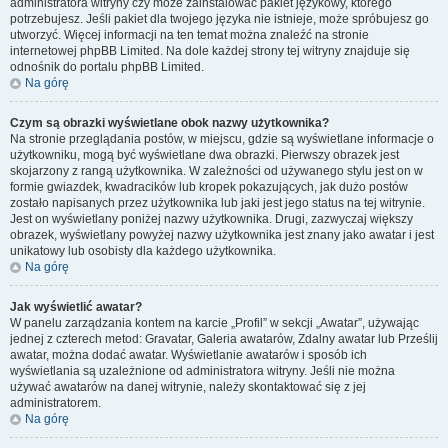
administratora witryny czy może zainstalować pakiet językowy, którego
potrzebujesz. Jeśli pakiet dla twojego języka nie istnieje, może spróbujesz go
utworzyć. Więcej informacji na ten temat można znaleźć na stronie
internetowej phpBB Limited. Na dole każdej strony tej witryny znajduje się
odnośnik do portalu phpBB Limited.
Na górę
Czym są obrazki wyświetlane obok nazwy użytkownika?
Na stronie przeglądania postów, w miejscu, gdzie są wyświetlane informacje o
użytkowniku, mogą być wyświetlane dwa obrazki. Pierwszy obrazek jest
skojarzony z rangą użytkownika. W zależności od używanego stylu jest on w
formie gwiazdek, kwadracików lub kropek pokazujących, jak dużo postów
zostało napisanych przez użytkownika lub jaki jest jego status na tej witrynie.
Jest on wyświetlany poniżej nazwy użytkownika. Drugi, zazwyczaj większy
obrazek, wyświetlany powyżej nazwy użytkownika jest znany jako awatar i jest
unikatowy lub osobisty dla każdego użytkownika.
Na górę
Jak wyświetlić awatar?
W panelu zarządzania kontem na karcie „Profil” w sekcji „Awatar”, używając
jednej z czterech metod: Gravatar, Galeria awatarów, Zdalny awatar lub Prześlij
awatar, można dodać awatar. Wyświetlanie awatarów i sposób ich
wyświetlania są uzależnione od administratora witryny. Jeśli nie można
używać awatarów na danej witrynie, należy skontaktować się z jej
administratorem.
Na górę