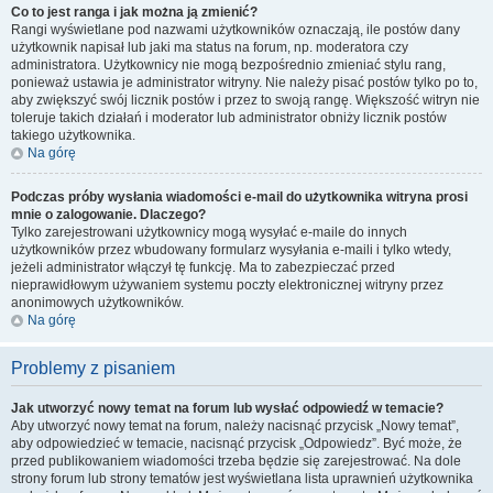
Co to jest ranga i jak można ją zmienić?
Rangi wyświetlane pod nazwami użytkowników oznaczają, ile postów dany
użytkownik napisał lub jaki ma status na forum, np. moderatora czy
administratora. Użytkownicy nie mogą bezpośrednio zmieniać stylu rang,
ponieważ ustawia je administrator witryny. Nie należy pisać postów tylko po to,
aby zwiększyć swój licznik postów i przez to swoją rangę. Większość witryn nie
toleruje takich działań i moderator lub administrator obniży licznik postów
takiego użytkownika.
Na górę
Podczas próby wysłania wiadomości e-mail do użytkownika witryna prosi
mnie o zalogowanie. Dlaczego?
Tylko zarejestrowani użytkownicy mogą wysyłać e-maile do innych
użytkowników przez wbudowany formularz wysyłania e-maili i tylko wtedy,
jeżeli administrator włączył tę funkcję. Ma to zabezpieczać przed
nieprawidłowym używaniem systemu poczty elektronicznej witryny przez
anonimowych użytkowników.
Na górę
Problemy z pisaniem
Jak utworzyć nowy temat na forum lub wysłać odpowiedź w temacie?
Aby utworzyć nowy temat na forum, należy nacisnąć przycisk „Nowy temat”,
aby odpowiedzieć w temacie, nacisnąć przycisk „Odpowiedz”. Być może, że
przed publikowaniem wiadomości trzeba będzie się zarejestrować. Na dole
strony forum lub strony tematów jest wyświetlana lista uprawnień użytkownika