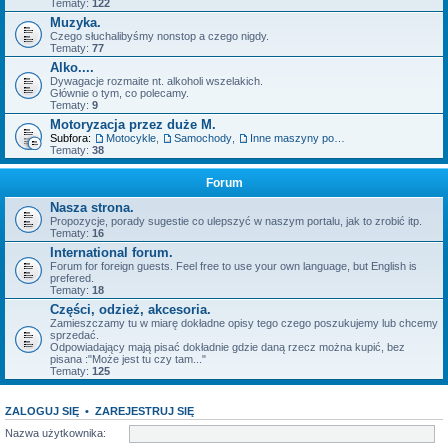
Tematy:
122
Muzyka.
Czego słuchalibyśmy nonstop a czego nigdy.
Tematy:
77
Alko....
Dywagacje rozmaite nt. alkoholi wszelakich.
Głównie o tym, co polecamy.
Tematy:
9
Motoryzacja przez duże M.
Subfora:
Motocykle
,
Samochody
,
Inne maszyny posiadające silnik.
Tematy:
38
Forum
Nasza strona.
Propozycje, porady sugestie co ulepszyć w naszym portalu, jak to zrobić itp.
Tematy:
16
International forum.
Forum for foreign guests. Feel free to use your own language, but English is
prefered.
Tematy:
18
Części, odzież, akcesoria.
Zamieszczamy tu w miarę dokładne opisy tego czego poszukujemy lub chcemy
sprzedać.
Odpowiadający mają pisać dokładnie gdzie daną rzecz można kupić, bez
pisana :"Może jest tu czy tam..."
Tematy:
125
ZALOGUJ SIĘ
•
ZAREJESTRUJ SIĘ
Nazwa użytkownika: