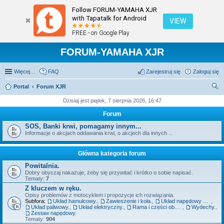
Follow FORUM-YAMAHA XJR
with Tapatalk for Android
VIEW
FREE - on Google Play
FORUM-YAMAHA XJR
Więcej…
FAQ
Zarejestruj się
Zaloguj się
Portal
Forum XJR
zu
Dzisiaj jest piątek, 7 sierpnia 2026, 16:47
kaj
Forum
SOS, Banki krwi, pomagamy innym...
Informacje o akcjach oddawania krwi, o akcjech dla innych ...
Główna kategoria forum
Powitalnia.
Dobry obyczaj nakazuje, żeby się przywitać i krótko o sobie napisać.
Tematy:
7
Z kluczem w ręku.
Opisy problemów z motocyklem i propozycje ich rozwiązania.
Subfora:
Układ hamulcowy.
,
Zawieszenie i koła.
,
Układ napędowy szeroko pojęty - silnik, sprzęgło, skrzynia.
,
Układ paliwowy.
,
Układ elektryczny.
,
Rama i części obudowy.
,
Wydechy.
,
Zestaw napędowy.
Tematy:
904