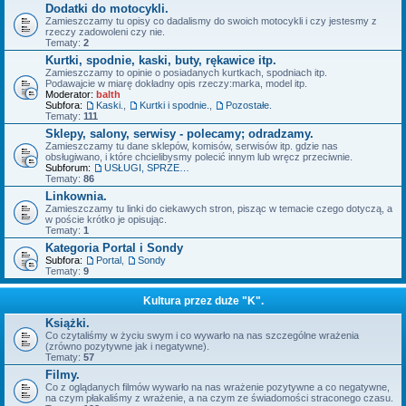
Dodatki do motocykli.
Zamieszczamy tu opisy co dadalismy do swoich motocykli i czy jestesmy z
rzeczy zadowoleni czy nie.
Tematy:
2
Kurtki, spodnie, kaski, buty, rękawice itp.
Zamieszczamy to opinie o posiadanych kurtkach, spodniach itp.
Podawajcie w miarę dokładny opis rzeczy:marka, model itp.
Moderator:
balth
Subfora:
Kaski.
,
Kurtki i spodnie.
,
Pozostałe.
Tematy:
111
Sklepy, salony, serwisy - polecamy; odradzamy.
Zamieszczamy tu dane sklepów, komisów, serwisów itp. gdzie nas
obsługiwano, i które chcielibysmy polecić innym lub wręcz przeciwnie.
Subforum:
USŁUGI, SPRZEDAŻ - OFERTY.
Tematy:
86
Linkownia.
Zamieszczamy tu linki do ciekawych stron, pisząc w temacie czego dotyczą, a
w poście krótko je opisując.
Tematy:
1
Kategoria Portal i Sondy
Subfora:
Portal
,
Sondy
Tematy:
9
Kultura przez duże "K".
Książki.
Co czytaliśmy w życiu swym i co wywarło na nas szczególne wrażenia
(zrówno pozytywne jak i negatywne).
Tematy:
57
Filmy.
Co z oglądanych filmów wywarło na nas wrażenie pozytywne a co negatywne,
na czym płakaliśmy z wrażenie, a na czym ze świadomości straconego czasu.