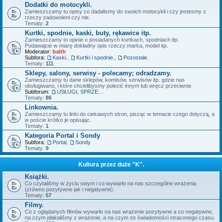
Dodatki do motocykli.
Zamieszczamy tu opisy co dadalismy do swoich motocykli i czy jestesmy z
rzeczy zadowoleni czy nie.
Tematy:
2
Kurtki, spodnie, kaski, buty, rękawice itp.
Zamieszczamy to opinie o posiadanych kurtkach, spodniach itp.
Podawajcie w miarę dokładny opis rzeczy:marka, model itp.
Moderator:
balth
Subfora:
Kaski.
,
Kurtki i spodnie.
,
Pozostałe.
Tematy:
111
Sklepy, salony, serwisy - polecamy; odradzamy.
Zamieszczamy tu dane sklepów, komisów, serwisów itp. gdzie nas
obsługiwano, i które chcielibysmy polecić innym lub wręcz przeciwnie.
Subforum:
USŁUGI, SPRZEDAŻ - OFERTY.
Tematy:
86
Linkownia.
Zamieszczamy tu linki do ciekawych stron, pisząc w temacie czego dotyczą, a
w poście krótko je opisując.
Tematy:
1
Kategoria Portal i Sondy
Subfora:
Portal
,
Sondy
Tematy:
9
Kultura przez duże "K".
Książki.
Co czytaliśmy w życiu swym i co wywarło na nas szczególne wrażenia
(zrówno pozytywne jak i negatywne).
Tematy:
57
Filmy.
Co z oglądanych filmów wywarło na nas wrażenie pozytywne a co negatywne,
na czym płakaliśmy z wrażenie, a na czym ze świadomości straconego czasu.