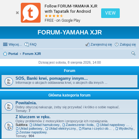
Follow FORUM-YAMAHA XJR
with Tapatalk for Android
VIEW
FREE - on Google Play
FORUM-YAMAHA XJR
Więcej…
FAQ
Zarejestruj się
Zaloguj się
Portal
Forum XJR
zu
Dzisiaj jest sobota, 8 sierpnia 2026, 14:00
kaj
Forum
SOS, Banki krwi, pomagamy innym...
Informacje o akcjach oddawania krwi, o akcjech dla innych ...
Główna kategoria forum
Powitalnia.
Dobry obyczaj nakazuje, żeby się przywitać i krótko o sobie napisać.
Tematy:
7
Z kluczem w ręku.
Opisy problemów z motocyklem i propozycje ich rozwiązania.
Subfora:
Układ hamulcowy.
,
Zawieszenie i koła.
,
Układ napędowy szeroko pojęty - silnik, sprzęgło, skrzynia.
,
Układ paliwowy.
,
Układ elektryczny.
,
Rama i części obudowy.
,
Wydechy.
,
Zestaw napędowy.
Tematy:
904