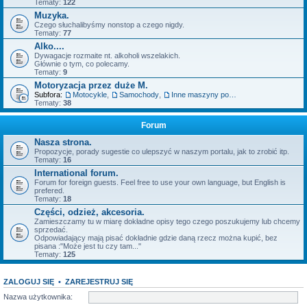
Tematy:
122
Muzyka.
Czego słuchalibyśmy nonstop a czego nigdy.
Tematy:
77
Alko....
Dywagacje rozmaite nt. alkoholi wszelakich.
Głównie o tym, co polecamy.
Tematy:
9
Motoryzacja przez duże M.
Subfora:
Motocykle
,
Samochody
,
Inne maszyny posiadające silnik.
Tematy:
38
Forum
Nasza strona.
Propozycje, porady sugestie co ulepszyć w naszym portalu, jak to zrobić itp.
Tematy:
16
International forum.
Forum for foreign guests. Feel free to use your own language, but English is
prefered.
Tematy:
18
Części, odzież, akcesoria.
Zamieszczamy tu w miarę dokładne opisy tego czego poszukujemy lub chcemy
sprzedać.
Odpowiadający mają pisać dokładnie gdzie daną rzecz można kupić, bez
pisana :"Może jest tu czy tam..."
Tematy:
125
ZALOGUJ SIĘ
•
ZAREJESTRUJ SIĘ
Nazwa użytkownika: