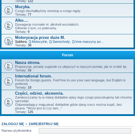
Tematy:
122
Muzyka.
Czego słuchalibyśmy nonstop a czego nigdy.
Tematy:
77
Alko....
Dywagacje rozmaite nt. alkoholi wszelakich.
Głównie o tym, co polecamy.
Tematy:
9
Motoryzacja przez duże M.
Subfora:
Motocykle
,
Samochody
,
Inne maszyny posiadające silnik.
Tematy:
38
Forum
Nasza strona.
Propozycje, porady sugestie co ulepszyć w naszym portalu, jak to zrobić itp.
Tematy:
16
International forum.
Forum for foreign guests. Feel free to use your own language, but English is
prefered.
Tematy:
18
Części, odzież, akcesoria.
Zamieszczamy tu w miarę dokładne opisy tego czego poszukujemy lub chcemy
sprzedać.
Odpowiadający mają pisać dokładnie gdzie daną rzecz można kupić, bez
pisana :"Może jest tu czy tam..."
Tematy:
125
ZALOGUJ SIĘ
•
ZAREJESTRUJ SIĘ
Nazwa użytkownika: