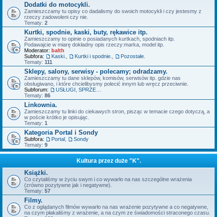
Dodatki do motocykli.
Zamieszczamy tu opisy co dadalismy do swoich motocykli i czy jestesmy z
rzeczy zadowoleni czy nie.
Tematy:
2
Kurtki, spodnie, kaski, buty, rękawice itp.
Zamieszczamy to opinie o posiadanych kurtkach, spodniach itp.
Podawajcie w miarę dokładny opis rzeczy:marka, model itp.
Moderator:
balth
Subfora:
Kaski.
,
Kurtki i spodnie.
,
Pozostałe.
Tematy:
111
Sklepy, salony, serwisy - polecamy; odradzamy.
Zamieszczamy tu dane sklepów, komisów, serwisów itp. gdzie nas
obsługiwano, i które chcielibysmy polecić innym lub wręcz przeciwnie.
Subforum:
USŁUGI, SPRZEDAŻ - OFERTY.
Tematy:
86
Linkownia.
Zamieszczamy tu linki do ciekawych stron, pisząc w temacie czego dotyczą, a
w poście krótko je opisując.
Tematy:
1
Kategoria Portal i Sondy
Subfora:
Portal
,
Sondy
Tematy:
9
Kultura przez duże "K".
Książki.
Co czytaliśmy w życiu swym i co wywarło na nas szczególne wrażenia
(zrówno pozytywne jak i negatywne).
Tematy:
57
Filmy.
Co z oglądanych filmów wywarło na nas wrażenie pozytywne a co negatywne,
na czym płakaliśmy z wrażenie, a na czym ze świadomości straconego czasu.