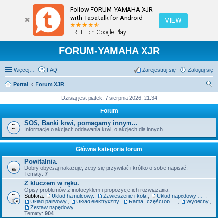
Follow FORUM-YAMAHA XJR
with Tapatalk for Android
VIEW
FREE - on Google Play
FORUM-YAMAHA XJR
Więcej…
FAQ
Zarejestruj się
Zaloguj się
Portal
Forum XJR
zu
Dzisiaj jest piątek, 7 sierpnia 2026, 21:34
kaj
Forum
SOS, Banki krwi, pomagamy innym...
Informacje o akcjach oddawania krwi, o akcjech dla innych ...
Główna kategoria forum
Powitalnia.
Dobry obyczaj nakazuje, żeby się przywitać i krótko o sobie napisać.
Tematy:
7
Z kluczem w ręku.
Opisy problemów z motocyklem i propozycje ich rozwiązania.
Subfora:
Układ hamulcowy.
,
Zawieszenie i koła.
,
Układ napędowy szeroko pojęty - silnik, sprzęgło, skrzynia.
,
Układ paliwowy.
,
Układ elektryczny.
,
Rama i części obudowy.
,
Wydechy.
,
Zestaw napędowy.
Tematy:
904