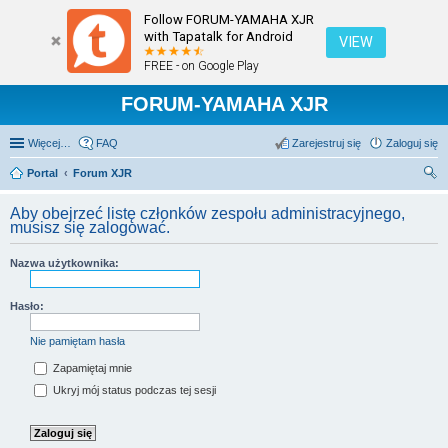
Follow FORUM-YAMAHA XJR
with Tapatalk for Android
VIEW
FREE - on Google Play
FORUM-YAMAHA XJR
Więcej…
FAQ
Zarejestruj się
Zaloguj się
Portal
Forum XJR
zu
Aby obejrzeć listę członków zespołu administracyjnego,
kaj
musisz się zalogować.
Nazwa użytkownika:
Hasło:
Nie pamiętam hasła
Zapamiętaj mnie
Ukryj mój status podczas tej sesji