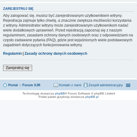
ZAREJESTRUJ SIĘ
Aby zalogować się, musisz być zarejestrowanym użytkownikiem witryny.
Rejestracja zajmuje tylko chwilę, a znacznie zwiększa możliwości korzystania
z witryny. Administrator witryny może zarejestrowanym użytkownikom nadać
wiele dodatkowych uprawnień. Przed rejestracją zapoznaj się z naszym
regulaminem, zasadami ochrony danych osobowych oraz z odpowiedziami na
często zadawane pytania (FAQ), gdzie jest wyjaśnionych wiele podstawowych
zagadnień dotyczących funkcjonowania witryny.
Regulamin
|
Zasady ochrony danych osobowych
Zarejestruj się
Portal
Forum XJR
Kontakt z nami
Zespół administracyjny
Technologię dostarcza
phpBB
® Forum Software © phpBB Limited
Polski pakiet językowy dostarcza
phpBB.pl