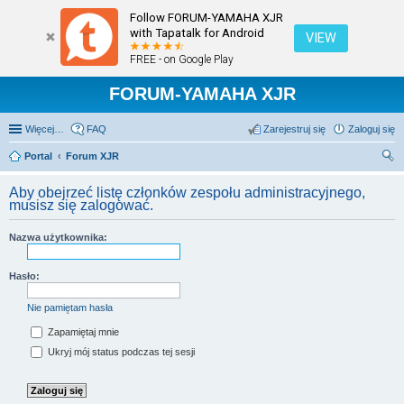
Follow FORUM-YAMAHA XJR
with Tapatalk for Android
VIEW
FREE - on Google Play
FORUM-YAMAHA XJR
Więcej…
FAQ
Zarejestruj się
Zaloguj się
Portal
Forum XJR
zu
Aby obejrzeć listę członków zespołu administracyjnego,
kaj
musisz się zalogować.
Nazwa użytkownika:
Hasło:
Nie pamiętam hasła
Zapamiętaj mnie
Ukryj mój status podczas tej sesji