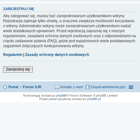
ZAREJESTRUJ SIĘ
Aby zalogować się, musisz być zarejestrowanym użytkownikiem witryny.
Rejestracja zajmuje tylko chwilę, a znacznie zwiększa możliwości korzystania
z witryny. Administrator witryny może zarejestrowanym użytkownikom nadać
wiele dodatkowych uprawnień. Przed rejestracją zapoznaj się z naszym
regulaminem, zasadami ochrony danych osobowych oraz z odpowiedziami na
często zadawane pytania (FAQ), gdzie jest wyjaśnionych wiele podstawowych
zagadnień dotyczących funkcjonowania witryny.
Regulamin
|
Zasady ochrony danych osobowych
Zarejestruj się
Portal
Forum XJR
Kontakt z nami
Zespół administracyjny
Technologię dostarcza
phpBB
® Forum Software © phpBB Limited
Polski pakiet językowy dostarcza
phpBB.pl