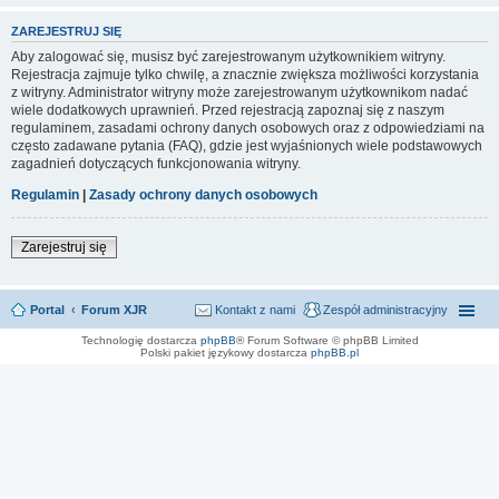
ZAREJESTRUJ SIĘ
Aby zalogować się, musisz być zarejestrowanym użytkownikiem witryny.
Rejestracja zajmuje tylko chwilę, a znacznie zwiększa możliwości korzystania
z witryny. Administrator witryny może zarejestrowanym użytkownikom nadać
wiele dodatkowych uprawnień. Przed rejestracją zapoznaj się z naszym
regulaminem, zasadami ochrony danych osobowych oraz z odpowiedziami na
często zadawane pytania (FAQ), gdzie jest wyjaśnionych wiele podstawowych
zagadnień dotyczących funkcjonowania witryny.
Regulamin
|
Zasady ochrony danych osobowych
Zarejestruj się
Portal
Forum XJR
Kontakt z nami
Zespół administracyjny
Technologię dostarcza
phpBB
® Forum Software © phpBB Limited
Polski pakiet językowy dostarcza
phpBB.pl