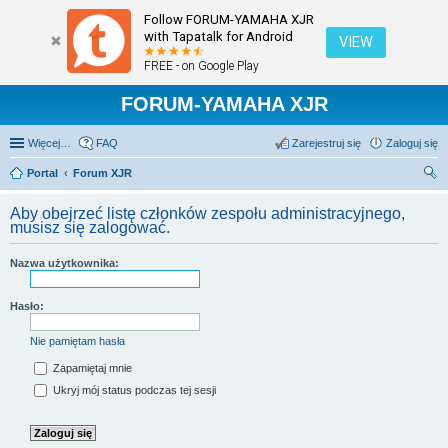
Follow FORUM-YAMAHA XJR
with Tapatalk for Android
VIEW
FREE - on Google Play
FORUM-YAMAHA XJR
Więcej…
FAQ
Zarejestruj się
Zaloguj się
Portal
Forum XJR
zu
Aby obejrzeć listę członków zespołu administracyjnego,
kaj
musisz się zalogować.
Nazwa użytkownika:
Hasło:
Nie pamiętam hasła
Zapamiętaj mnie
Ukryj mój status podczas tej sesji