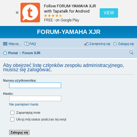
Follow FORUM-YAMAHA XJR
with Tapatalk for Android
VIEW
FREE - on Google Play
FORUM-YAMAHA XJR
Więcej…
FAQ
Zarejestruj się
Zaloguj się
Portal
Forum XJR
zu
Aby obejrzeć listę członków zespołu administracyjnego,
kaj
musisz się zalogować.
Nazwa użytkownika:
Hasło:
Nie pamiętam hasła
Zapamiętaj mnie
Ukryj mój status podczas tej sesji