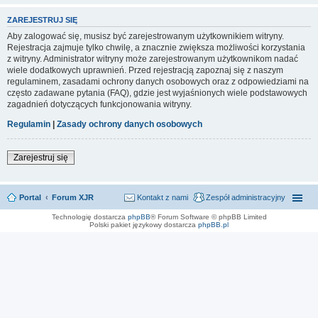
ZAREJESTRUJ SIĘ
Aby zalogować się, musisz być zarejestrowanym użytkownikiem witryny.
Rejestracja zajmuje tylko chwilę, a znacznie zwiększa możliwości korzystania
z witryny. Administrator witryny może zarejestrowanym użytkownikom nadać
wiele dodatkowych uprawnień. Przed rejestracją zapoznaj się z naszym
regulaminem, zasadami ochrony danych osobowych oraz z odpowiedziami na
często zadawane pytania (FAQ), gdzie jest wyjaśnionych wiele podstawowych
zagadnień dotyczących funkcjonowania witryny.
Regulamin
|
Zasady ochrony danych osobowych
Zarejestruj się
Portal
Forum XJR
Kontakt z nami
Zespół administracyjny
Technologię dostarcza
phpBB
® Forum Software © phpBB Limited
Polski pakiet językowy dostarcza
phpBB.pl