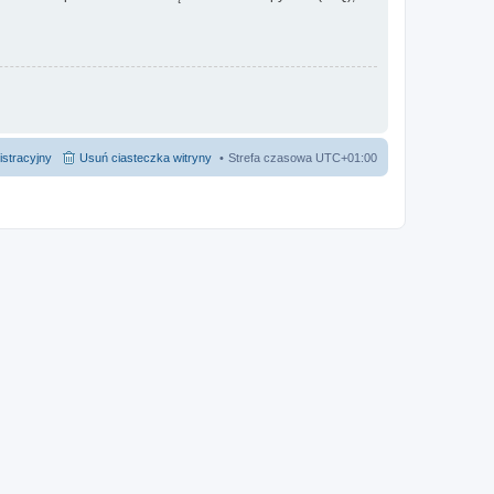
istracyjny
Usuń ciasteczka witryny
Strefa czasowa
UTC+01:00