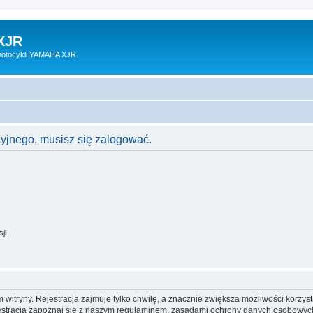
XJR
motocykli YAMAHA XJR.
cyjnego, musisz się zalogować.
ji
itryny. Rejestracja zajmuje tylko chwilę, a znacznie zwiększa możliwości korzyst
stracją zapoznaj się z naszym regulaminem, zasadami ochrony danych osobowych