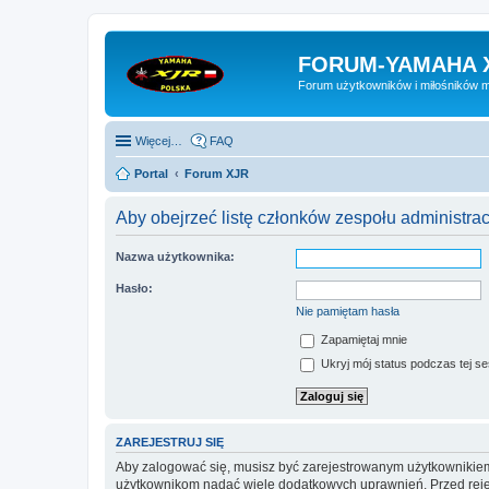
FORUM-YAMAHA 
Forum użytkowników i miłośników 
Więcej…
FAQ
Portal
Forum XJR
Aby obejrzeć listę członków zespołu administra
Nazwa użytkownika:
Hasło:
Nie pamiętam hasła
Zapamiętaj mnie
Ukryj mój status podczas tej ses
ZAREJESTRUJ SIĘ
Aby zalogować się, musisz być zarejestrowanym użytkownikiem w
użytkownikom nadać wiele dodatkowych uprawnień. Przed reje