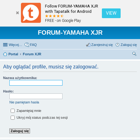
Follow FORUM-YAMAHA XJR
with Tapatalk for Android
VIEW
FREE - on Google Play
FORUM-YAMAHA XJR
Więcej…
FAQ
Zarejestruj się
Zaloguj się
Portal
Forum XJR
zu
Aby oglądać profile, musisz się zalogować.
kaj
Nazwa użytkownika:
Hasło:
Nie pamiętam hasła
Zapamiętaj mnie
Ukryj mój status podczas tej sesji