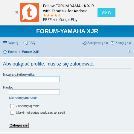
Follow FORUM-YAMAHA XJR
with Tapatalk for Android
VIEW
FREE - on Google Play
FORUM-YAMAHA XJR
Więcej…
FAQ
Zarejestruj się
Zaloguj się
Portal
Forum XJR
zu
Aby oglądać profile, musisz się zalogować.
kaj
Nazwa użytkownika:
Hasło:
Nie pamiętam hasła
Zapamiętaj mnie
Ukryj mój status podczas tej sesji