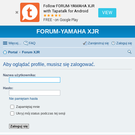
Follow FORUM-YAMAHA XJR
with Tapatalk for Android
VIEW
FREE - on Google Play
FORUM-YAMAHA XJR
Więcej…
FAQ
Zarejestruj się
Zaloguj się
Portal
Forum XJR
zu
Aby oglądać profile, musisz się zalogować.
kaj
Nazwa użytkownika:
Hasło:
Nie pamiętam hasła
Zapamiętaj mnie
Ukryj mój status podczas tej sesji