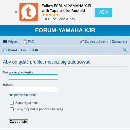
Follow FORUM-YAMAHA XJR
with Tapatalk for Android
VIEW
FREE - on Google Play
FORUM-YAMAHA XJR
Więcej…
FAQ
Zarejestruj się
Zaloguj się
Portal
Forum XJR
zu
Aby oglądać profile, musisz się zalogować.
kaj
Nazwa użytkownika:
Hasło:
Nie pamiętam hasła
Zapamiętaj mnie
Ukryj mój status podczas tej sesji