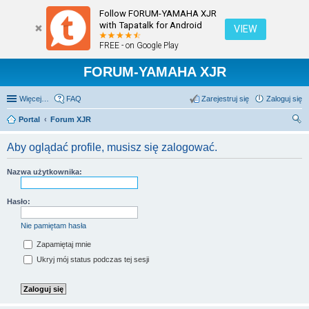
Follow FORUM-YAMAHA XJR
with Tapatalk for Android
VIEW
FREE - on Google Play
FORUM-YAMAHA XJR
Więcej…
FAQ
Zarejestruj się
Zaloguj się
Portal
Forum XJR
zu
Aby oglądać profile, musisz się zalogować.
kaj
Nazwa użytkownika:
Hasło:
Nie pamiętam hasła
Zapamiętaj mnie
Ukryj mój status podczas tej sesji