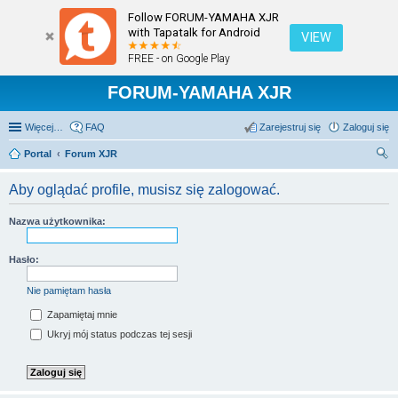
Follow FORUM-YAMAHA XJR
with Tapatalk for Android
VIEW
FREE - on Google Play
FORUM-YAMAHA XJR
Więcej…
FAQ
Zarejestruj się
Zaloguj się
Portal
Forum XJR
zu
Aby oglądać profile, musisz się zalogować.
kaj
Nazwa użytkownika:
Hasło:
Nie pamiętam hasła
Zapamiętaj mnie
Ukryj mój status podczas tej sesji