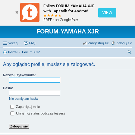
Follow FORUM-YAMAHA XJR
with Tapatalk for Android
VIEW
FREE - on Google Play
FORUM-YAMAHA XJR
Więcej…
FAQ
Zarejestruj się
Zaloguj się
Portal
Forum XJR
zu
Aby oglądać profile, musisz się zalogować.
kaj
Nazwa użytkownika:
Hasło:
Nie pamiętam hasła
Zapamiętaj mnie
Ukryj mój status podczas tej sesji