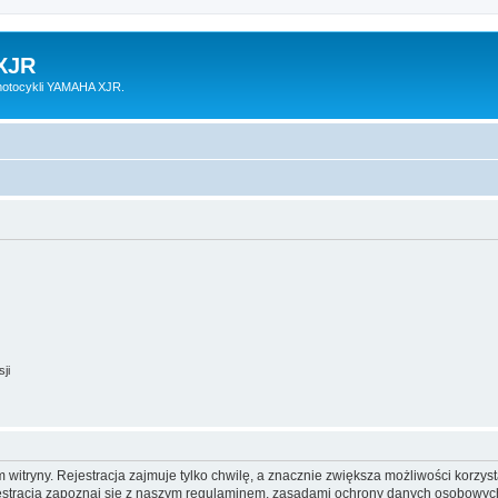
XJR
motocykli YAMAHA XJR.
ji
itryny. Rejestracja zajmuje tylko chwilę, a znacznie zwiększa możliwości korzyst
stracją zapoznaj się z naszym regulaminem, zasadami ochrony danych osobowych