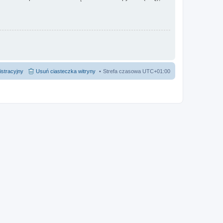
istracyjny
Usuń ciasteczka witryny
Strefa czasowa
UTC+01:00