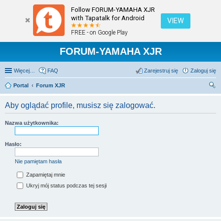
Follow FORUM-YAMAHA XJR
with Tapatalk for Android
VIEW
FREE - on Google Play
FORUM-YAMAHA XJR
Więcej…
FAQ
Zarejestruj się
Zaloguj się
Portal
Forum XJR
zu
Aby oglądać profile, musisz się zalogować.
kaj
Nazwa użytkownika:
Hasło:
Nie pamiętam hasła
Zapamiętaj mnie
Ukryj mój status podczas tej sesji