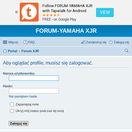
Follow FORUM-YAMAHA XJR
with Tapatalk for Android
VIEW
FREE - on Google Play
FORUM-YAMAHA XJR
Więcej…
FAQ
Zarejestruj się
Zaloguj się
Portal
Forum XJR
zu
Aby oglądać profile, musisz się zalogować.
kaj
Nazwa użytkownika:
Hasło:
Nie pamiętam hasła
Zapamiętaj mnie
Ukryj mój status podczas tej sesji