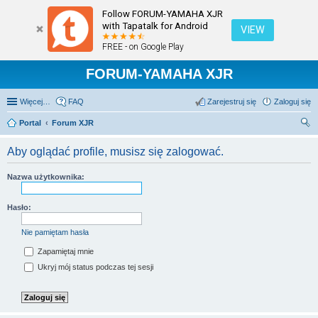
Follow FORUM-YAMAHA XJR
with Tapatalk for Android
VIEW
FREE - on Google Play
FORUM-YAMAHA XJR
Więcej…
FAQ
Zarejestruj się
Zaloguj się
Portal
Forum XJR
zu
Aby oglądać profile, musisz się zalogować.
kaj
Nazwa użytkownika:
Hasło:
Nie pamiętam hasła
Zapamiętaj mnie
Ukryj mój status podczas tej sesji