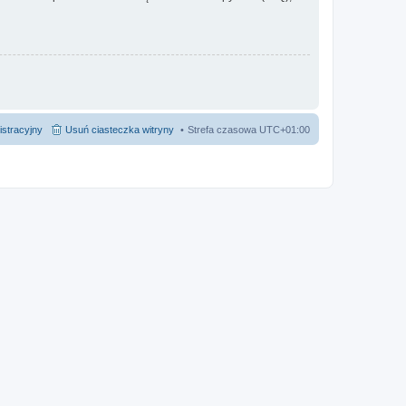
istracyjny
Usuń ciasteczka witryny
Strefa czasowa
UTC+01:00