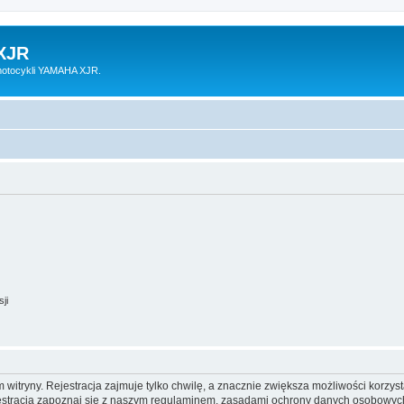
XJR
motocykli YAMAHA XJR.
ji
itryny. Rejestracja zajmuje tylko chwilę, a znacznie zwiększa możliwości korzyst
stracją zapoznaj się z naszym regulaminem, zasadami ochrony danych osobowych