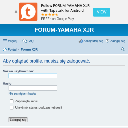
Follow FORUM-YAMAHA XJR
with Tapatalk for Android
VIEW
FREE - on Google Play
FORUM-YAMAHA XJR
Więcej…
FAQ
Zarejestruj się
Zaloguj się
Portal
Forum XJR
zu
Aby oglądać profile, musisz się zalogować.
kaj
Nazwa użytkownika:
Hasło:
Nie pamiętam hasła
Zapamiętaj mnie
Ukryj mój status podczas tej sesji