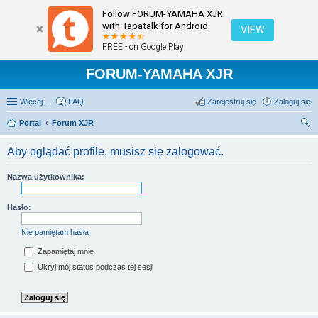
Follow FORUM-YAMAHA XJR
with Tapatalk for Android
VIEW
FREE - on Google Play
FORUM-YAMAHA XJR
Więcej…
FAQ
Zarejestruj się
Zaloguj się
Portal
Forum XJR
zu
Aby oglądać profile, musisz się zalogować.
kaj
Nazwa użytkownika:
Hasło:
Nie pamiętam hasła
Zapamiętaj mnie
Ukryj mój status podczas tej sesji