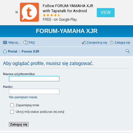
Follow FORUM-YAMAHA XJR
with Tapatalk for Android
VIEW
FREE - on Google Play
FORUM-YAMAHA XJR
Więcej…
FAQ
Zarejestruj się
Zaloguj się
Portal
Forum XJR
zu
Aby oglądać profile, musisz się zalogować.
kaj
Nazwa użytkownika:
Hasło:
Nie pamiętam hasła
Zapamiętaj mnie
Ukryj mój status podczas tej sesji