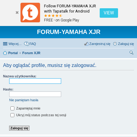
Follow FORUM-YAMAHA XJR
with Tapatalk for Android
VIEW
FREE - on Google Play
FORUM-YAMAHA XJR
Więcej…
FAQ
Zarejestruj się
Zaloguj się
Portal
Forum XJR
zu
Aby oglądać profile, musisz się zalogować.
kaj
Nazwa użytkownika:
Hasło:
Nie pamiętam hasła
Zapamiętaj mnie
Ukryj mój status podczas tej sesji