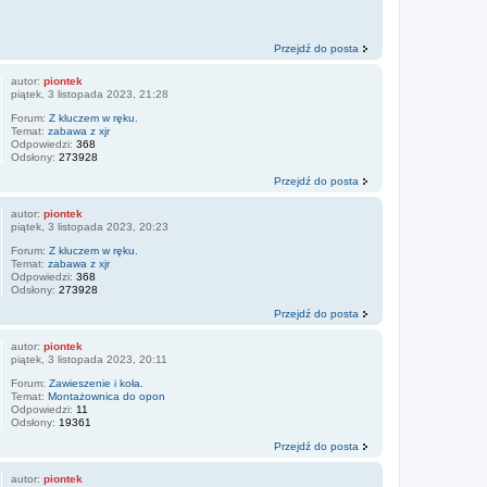
Przejdź do posta
autor:
piontek
piątek, 3 listopada 2023, 21:28
Forum:
Z kluczem w ręku.
Temat:
zabawa z xjr
Odpowiedzi:
368
Odsłony:
273928
Przejdź do posta
autor:
piontek
piątek, 3 listopada 2023, 20:23
Forum:
Z kluczem w ręku.
Temat:
zabawa z xjr
Odpowiedzi:
368
Odsłony:
273928
Przejdź do posta
autor:
piontek
piątek, 3 listopada 2023, 20:11
Forum:
Zawieszenie i koła.
Temat:
Montażownica do opon
Odpowiedzi:
11
Odsłony:
19361
Przejdź do posta
autor:
piontek