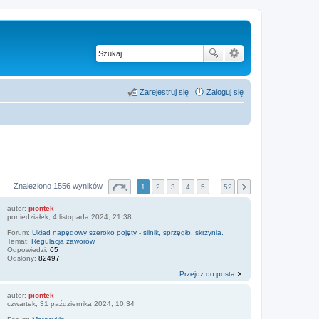
Zarejestruj się
Zaloguj się
Znaleziono 1556 wyników
1
2
3
4
5
…
52
autor:
piontek
poniedziałek, 4 listopada 2024, 21:38
Forum:
Układ napędowy szeroko pojęty - silnik, sprzęgło, skrzynia.
Temat:
Regulacja zaworów
Odpowiedzi:
65
Odsłony:
82497
Przejdź do posta
autor:
piontek
czwartek, 31 października 2024, 10:34