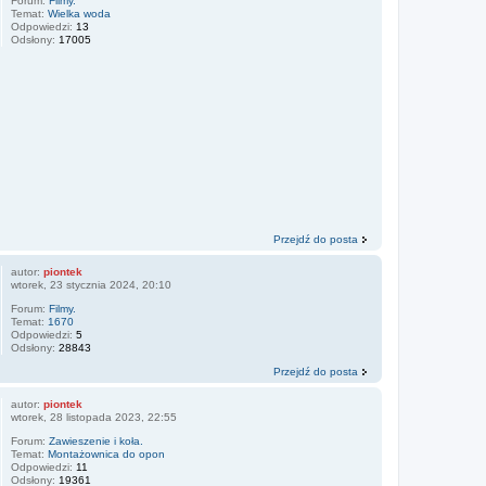
Forum:
Filmy.
Temat:
Wielka woda
Odpowiedzi:
13
Odsłony:
17005
Przejdź do posta
autor:
piontek
wtorek, 23 stycznia 2024, 20:10
Forum:
Filmy.
Temat:
1670
Odpowiedzi:
5
Odsłony:
28843
Przejdź do posta
autor:
piontek
wtorek, 28 listopada 2023, 22:55
Forum:
Zawieszenie i koła.
Temat:
Montażownica do opon
Odpowiedzi:
11
Odsłony:
19361