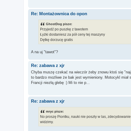
Re: Montażownica do opon
GhostDog pisze:
Przyjedź po puszkę z tawotem
Łyżki dostaniesz za pół ceny tej maszyny
Dętkę dorzucę gratis
A na uj "tawot"?
Re: zabawa z xjr
Chyba muszę czekać na wieczór żeby znowu ktoś się "najeba
to bardzo możliwe że bak jest wymieniony. Motocykl miał s
Francji niezłą glebę :) Mi to nie p...
Re: zabawa z xjr
mryc pisze:
No proszę Piontku, nauki nie poszły w las, zdecydowanie
widzimy.