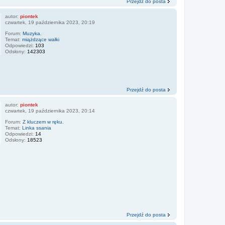
Przejdź do posta
autor:
piontek
czwartek, 19 października 2023, 20:19
Forum:
Muzyka.
Temat:
miążdzące wałki
Odpowiedzi:
103
Odsłony:
142303
Przejdź do posta
autor:
piontek
czwartek, 19 października 2023, 20:14
Forum:
Z kluczem w ręku.
Temat:
Linka ssania
Odpowiedzi:
14
Odsłony:
18523
Przejdź do posta