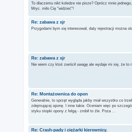
To dlaczemu nikt koledze nie pisze? Oprócz mnie jednego,
Mryc. miło Cię "widzieć"!
Re: zabawa z xjr
Przygodami bym się interesował, daty rejestracji można ol
Re: zabawa z xjr
Nie wiem czy ktoś zwrócił uwagę ale wydaje mi się, że to 
Re: Montażownica do opon
Generalnie, to sprzęt wygląda jakby miał wszystko co trzeb
zdejmującej oponę. I inne takie. Oceniam więc po szczegól
styku stopki opony z felgą - zrobił to źle. Poza ...
Re: Crash-pady i ciężarki kierownicy.