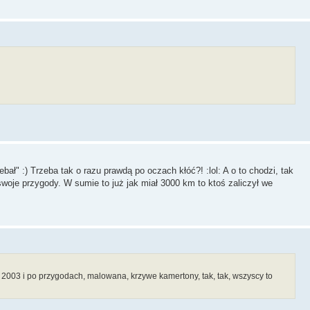
ł" :) Trzeba tak o razu prawdą po oczach kłóć?! :lol: A o to chodzi, tak
woje przygody. W sumie to już jak miał 3000 km to ktoś zaliczył we
 2003 i po przygodach, malowana, krzywe kamertony, tak, tak, wszyscy to