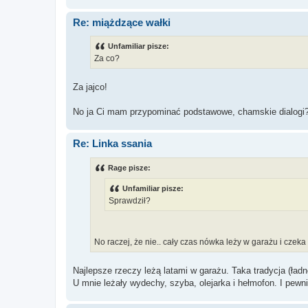
Re: miążdzące wałki
Unfamiliar pisze:
Za co?
Za jajco!
No ja Ci mam przypominać podstawowe, chamskie dialogi
Re: Linka ssania
Rage pisze:
Unfamiliar pisze:
Sprawdził?
No raczej, że nie.. cały czas nówka leży w garażu i czek
Najlepsze rzeczy leżą latami w garażu. Taka tradycja (ładn
U mnie leżały wydechy, szyba, olejarka i hełmofon. I pewn