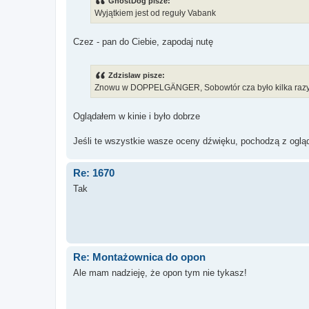
GhostDog pisze:
Wyjątkiem jest od reguły Vabank
Czez - pan do Ciebie, zapodaj nutę
Zdzislaw pisze:
Znowu w DOPPELGÄNGER, Sobowtór cza było kilka razy p
Oglądałem w kinie i było dobrze
Jeśli te wszystkie wasze oceny dźwięku, pochodzą z ogl
Re: 1670
Tak
Re: Montażownica do opon
Ale mam nadzieję, że opon tym nie tykasz!