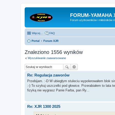
FORUM-YAMAHA 
Forum użytkowników i miłośników 
Więcej…
FAQ
Portal
Forum XJR
Znaleziono 1556 wyników
Wyszukiwanie zaawansowane
Re: Regulacja zaworów
Przebijam. :-D W ubiegłym stuleciu wypolerowałem blok sinik
:-) To szykuj uszczelki pod głowice. Przerabiałem to lata 
fizyką nie wygrasz Panie Farba, pan Ry...
Re: XJR 1300 2025