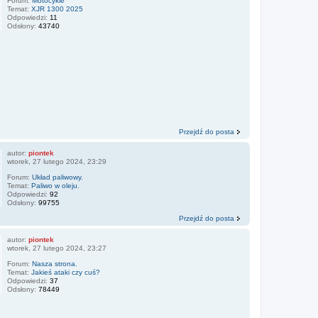
Forum:
Motocykle
Temat:
XJR 1300 2025
Odpowiedzi:
11
Odsłony:
43740
Przejdź do posta
autor:
piontek
wtorek, 27 lutego 2024, 23:29
Forum:
Układ paliwowy.
Temat:
Paliwo w oleju.
Odpowiedzi:
92
Odsłony:
99755
Przejdź do posta
autor:
piontek
wtorek, 27 lutego 2024, 23:27
Forum:
Nasza strona.
Temat:
Jakieś ataki czy cuś?
Odpowiedzi:
37
Odsłony:
78449