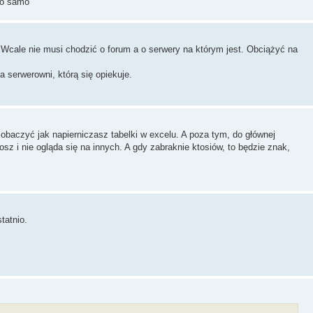
to samo
 Wcale nie musi chodzić o forum a o serwery na którym jest. Obciążyć na
a serwerowni, którą się opiekuje.
zobaczyć jak napierniczasz tabelki w excelu. A poza tym, do głównej
osz i nie ogląda się na innych. A gdy zabraknie ktosiów, to będzie znak,
tatnio.