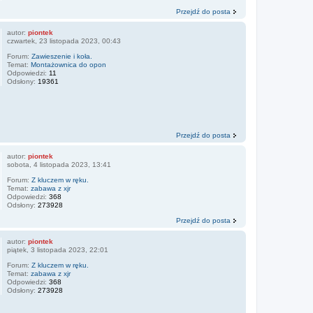
Przejdź do posta
autor:
piontek
czwartek, 23 listopada 2023, 00:43
Forum:
Zawieszenie i koła.
Temat:
Montażownica do opon
Odpowiedzi:
11
Odsłony:
19361
Przejdź do posta
autor:
piontek
sobota, 4 listopada 2023, 13:41
Forum:
Z kluczem w ręku.
Temat:
zabawa z xjr
Odpowiedzi:
368
Odsłony:
273928
Przejdź do posta
autor:
piontek
piątek, 3 listopada 2023, 22:01
Forum:
Z kluczem w ręku.
Temat:
zabawa z xjr
Odpowiedzi:
368
Odsłony:
273928