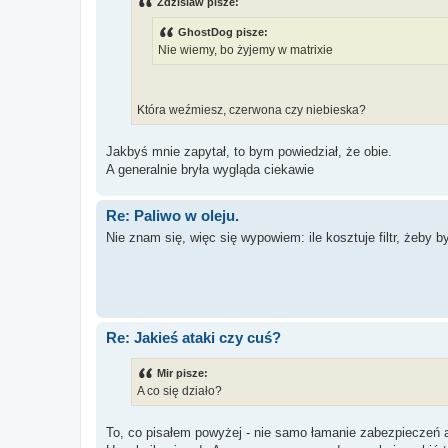
Zdzislaw pisze:
GhostDog pisze:
Nie wiemy, bo żyjemy w matrixie
Która weźmiesz, czerwona czy niebieska?
Jakbyś mnie zapytał, to bym powiedział, że obie.
A generalnie bryła wygląda ciekawie
Re: Paliwo w oleju.
Nie znam się, więc się wypowiem: ile kosztuje filtr, żeby
Re: Jakieś ataki czy cuś?
Mir pisze:
A co się działo?
To, co pisałem powyżej - nie samo łamanie zabezpieczeń a