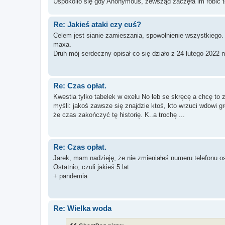
Uspokoiło się gdy Anonymous, zewsząd zaczęła im robić 
Re: Jakieś ataki czy cuś?
Celem jest sianie zamieszania, spowolnienie wszystkiego.
maxa.
Druh mój serdeczny opisał co się działo z 24 lutego 2022 n
Re: Czas opłat.
Kwestia tylko tabelek w exelu No łeb se skręcę a chcę to 
myśli: jakoś zawsze się znajdzie ktoś, kto wrzuci wdowi gr
że czas zakończyć tę historię. K..a trochę ...
Re: Czas opłat.
Jarek, mam nadzieję, że nie zmieniałeś numeru telefonu os
Ostatnio, czuli jakieś 5 lat
+ pandemia
Re: Wielka woda