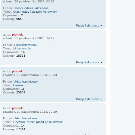
sobota, 28 października 2023, 02:02
Forum:
Części, odzież, akcesoria.
Temat:
Crash-pady i ciężarki kierownicy.
Odpowiedzi:
2
Odsłony:
9650
Przejdź do posta
autor:
piontek
sobota, 21 października 2023, 14:22
Forum:
Z kluczem w ręku.
Temat:
Linka ssania
Odpowiedzi:
14
Odsłony:
18523
Przejdź do posta
autor:
piontek
czwartek, 19 października 2023, 20:33
Forum:
Układ hamulcowy.
Temat:
klamka
Odpowiedzi:
11
Odsłony:
23908
Przejdź do posta
autor:
piontek
czwartek, 19 października 2023, 20:29
Forum:
Układ hamulcowy.
Temat:
Używane tarcze przód poszukiwane
Odpowiedzi:
14
Odsłony:
17044