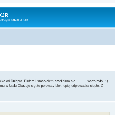
XJR
motocykli YAMAHA XJR.
a od Dniepra. Plułem i smarkałem amelinium ale .......... warto było. :-)
temu w Uralu Okazuje się że porowaty blok lepiej odprowadza ciepło. Z