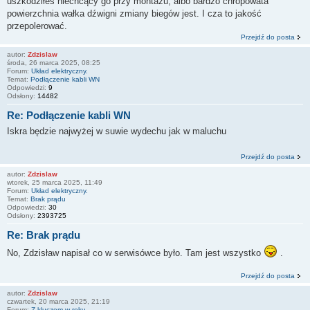
uszkodziłeś niechcący go przy montażu, albo bardzo chropowata
powierzchnia wałka dźwigni zmiany biegów jest. I cza to jakość
przepolerować.
Przejdź do posta
autor:
Zdzislaw
środa, 26 marca 2025, 08:25
Forum:
Układ elektryczny.
Temat:
Podłączenie kabli WN
Odpowiedzi:
9
Odsłony:
14482
Re: Podłączenie kabli WN
Iskra będzie najwyżej w suwie wydechu jak w maluchu
Przejdź do posta
autor:
Zdzislaw
wtorek, 25 marca 2025, 11:49
Forum:
Układ elektryczny.
Temat:
Brak prądu
Odpowiedzi:
30
Odsłony:
2393725
Re: Brak prądu
No, Zdzisław napisał co w serwisówce było. Tam jest wszystko
.
Przejdź do posta
autor:
Zdzislaw
czwartek, 20 marca 2025, 21:19
Forum:
Z kluczem w ręku.