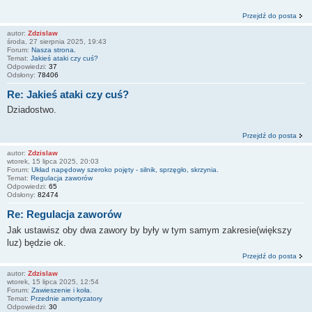
Przejdź do posta
autor:
Zdzislaw
środa, 27 sierpnia 2025, 19:43
Forum:
Nasza strona.
Temat:
Jakieś ataki czy cuś?
Odpowiedzi:
37
Odsłony:
78406
Re: Jakieś ataki czy cuś?
Dziadostwo.
Przejdź do posta
autor:
Zdzislaw
wtorek, 15 lipca 2025, 20:03
Forum:
Układ napędowy szeroko pojęty - silnik, sprzęgło, skrzynia.
Temat:
Regulacja zaworów
Odpowiedzi:
65
Odsłony:
82474
Re: Regulacja zaworów
Jak ustawisz oby dwa zawory by były w tym samym zakresie(większy
luz) będzie ok.
Przejdź do posta
autor:
Zdzislaw
wtorek, 15 lipca 2025, 12:54
Forum:
Zawieszenie i koła.
Temat:
Przednie amortyzatory
Odpowiedzi:
30