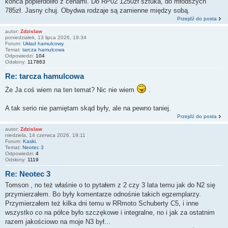
końca popierdoliło z cenami. Do RP02 1250zł sztuka, do młodszych
785zł. Jasny chuj. Obydwa rodzaje są zamienne między sobą.
Przejdź do posta
autor:
Zdzislaw
poniedziałek, 13 lipca 2026, 19:34
Forum:
Układ hamulcowy.
Temat:
tarcza hamulcowa
Odpowiedzi:
104
Odsłony:
117863
Re: tarcza hamulcowa
Że Ja coś wiem na ten temat? Nic nie wiem
.
A tak serio nie pamiętam skąd były, ale na pewno taniej.
Przejdź do posta
autor:
Zdzislaw
niedziela, 14 czerwca 2026, 19:11
Forum:
Kaski.
Temat:
Neotec 3
Odpowiedzi:
4
Odsłony:
1119
Re: Neotec 3
Tomson , no też właśnie o to pytałem z 2 czy 3 lata temu jak do N2 się
przymierzałem. Bo były komentarze odnośnie takich egzemplarzy.
Przymierzałem też kilka dni temu w RRmoto Schuberty C5, i inne
wszystko co na półce było szczękowe i integralne, no i jak za ostatnim
razem jakościowo na moje N3 był...