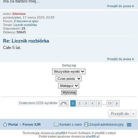
ma za bardzo miej...
Przejdź do posta
autor:
Zdzislaw
poniedziałek, 17 marca 2025, 03:55
Forum:
Z kluczem w ręku.
Temat:
Licznik rozbiórka
Odpowiedzi:
25
Odsłony:
50645
Re: Licznik rozbiórka
Całe 5 lat.
Przejdź do posta
Sortuj wg
Znaleziono 2226 wyników
1
2
3
4
5
…
75
Przejdź do
Portal
Forum XJR
Kontakt z nami
Zespół administracyjny
Technologię dostarcza
phpBB
® Forum Software © phpBB Limited
Polski pakiet językowy dostarcza
phpBB.pl