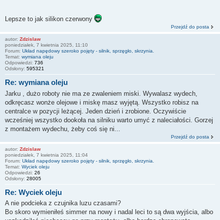
Lepsze to jak silikon czerwony
Przejdź do posta
autor:
Zdzislaw
poniedziałek, 7 kwietnia 2025, 11:10
Forum:
Układ napędowy szeroko pojęty - silnik, sprzęgło, skrzynia.
Temat:
wymiana oleju
Odpowiedzi:
736
Odsłony:
595321
Re: wymiana oleju
Jarku , dużo roboty nie ma ze zwaleniem miski. Wywalasz wydech,
odkręcasz wonże olejowe i miskę masz wyjętą. Wszystko robisz na
centralce w pozycji leżącej. Jeden dzień i zrobione. Oczywiście
wcześniej wszystko dookoła na silniku warto umyć z naleciałości. Gorzej
z montażem wydechu, żeby coś się ni...
Przejdź do posta
autor:
Zdzislaw
poniedziałek, 7 kwietnia 2025, 11:04
Forum:
Układ napędowy szeroko pojęty - silnik, sprzęgło, skrzynia.
Temat:
Wyciek oleju
Odpowiedzi:
26
Odsłony:
28005
Re: Wyciek oleju
A nie podcieka z czujnika luzu czasami?
Bo skoro wymieniłeś simmer na nowy i nadal leci to są dwa wyjścia, albo