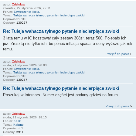
autor:
Zdzislaw
czwartek, 22 stycznia 2026, 22:11
Forum:
Zawieszenie i koła.
Temat:
Tuleja wahacza tylnego pytanie niecierpiące zwłoki
Odpowiedzi:
110
Odsłony:
130267
Re: Tuleja wahacza tylnego pytanie niecierpiące zwłoki
3 lata temu w IC kosztował cały zestaw 308zł, teraz 500. Pojebało ich
już. Zresztą nie tylko ich, bo ponoć inflacja spada, a ceny wyższe jak rok
temu.
Przejdź do posta
autor:
Zdzislaw
środa, 21 stycznia 2026, 20:03
Forum:
Zawieszenie i koła.
Temat:
Tuleja wahacza tylnego pytanie niecierpiące zwłoki
Odpowiedzi:
110
Odsłony:
130267
Re: Tuleja wahacza tylnego pytanie niecierpiące zwłoki
Poszukaj w Intercars. Numer części jest podany gdzieś na forum.
Przejdź do posta
autor:
Zdzislaw
środa, 21 stycznia 2026, 18:15
Forum:
Kaski.
Temat:
Kabuto
Odpowiedzi:
1
Odsłony:
5911