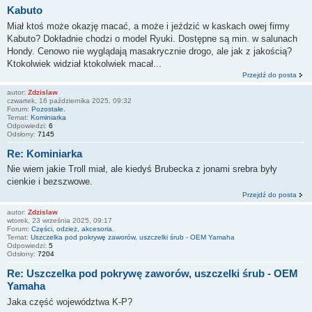
Kabuto
Miał ktoś może okazję macać, a może i jeździć w kaskach owej firmy
Kabuto? Dokładnie chodzi o model Ryuki. Dostępne są min. w salunach
Hondy. Cenowo nie wyglądają masakrycznie drogo, ale jak z jakością?
Ktokolwiek widział ktokolwiek macał...
Przejdź do posta
autor:
Zdzislaw
czwartek, 16 października 2025, 09:32
Forum:
Pozostałe.
Temat:
Kominiarka
Odpowiedzi:
6
Odsłony:
7145
Re: Kominiarka
Nie wiem jakie Troll miał, ale kiedyś Brubecka z jonami srebra były
cienkie i bezszwowe.
Przejdź do posta
autor:
Zdzislaw
wtorek, 23 września 2025, 09:17
Forum:
Części, odzież, akcesoria.
Temat:
Uszczelka pod pokrywę zaworów, uszczelki śrub - OEM Yamaha
Odpowiedzi:
5
Odsłony:
7204
Re: Uszczelka pod pokrywę zaworów, uszczelki śrub - OEM
Yamaha
Jaka część województwa K-P?