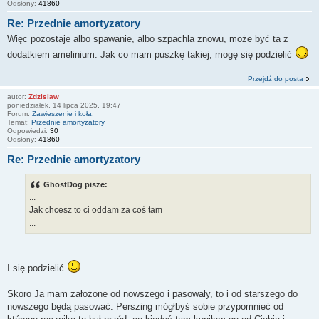
Odsłony:
41860
Re: Przednie amortyzatory
Więc pozostaje albo spawanie, albo szpachla znowu, może być ta z
dodatkiem amelinium. Jak co mam puszkę takiej, mogę się podzielić
.
Przejdź do posta
autor:
Zdzislaw
poniedziałek, 14 lipca 2025, 19:47
Forum:
Zawieszenie i koła.
Temat:
Przednie amortyzatory
Odpowiedzi:
30
Odsłony:
41860
Re: Przednie amortyzatory
GhostDog pisze:
...
Jak chcesz to ci oddam za coś tam
...
I się podzielić
.
Skoro Ja mam założone od nowszego i pasowały, to i od starszego do
nowszego będą pasować. Perszing mógłbyś sobie przypomnieć od