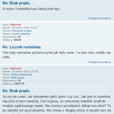
Re: Brak prądu
A może i kontrolka luzu faktycznie być.
Przejdź do posta
autor:
Zdzislaw
wtorek, 18 marca 2025, 22:37
Forum:
Z kluczem w ręku.
Temat:
Licznik rozbiórka
Odpowiedzi:
25
Odsłony:
50645
Re: Licznik rozbiórka
One były normalnie przezroczyste jak były nowe. I w tym roku zrobiły się
żółte.
Przejdź do posta
autor:
Zdzislaw
wtorek, 18 marca 2025, 22:35
Forum:
Układ elektryczny.
Temat:
Brak prądu
Odpowiedzi:
30
Odsłony:
2393725
Re: Brak prądu
Ja się nie znam, ale obstawiam jakiś alarm czy cuś. Jak jest to samotna
wtyczka to bym bardziej. Coś kojarzę, że turkusowy kabelek szedł do
modułu zapłonowego nawet. Nie możesz prześledzić dokąd ona idzie? To
by ułatwiło też poszukiwania. Ale znowu z drugiej strony w lampie tam nie