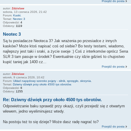
Przejdź do posta
autor:
Zdzislaw
sobota, 13 czerwca 2026, 21:42
Forum:
Kaski.
Temat:
Neotec 3
Odpowiedzi:
4
Odsłony:
1119
Neotec 3
Są tu posiadacze Neoteca 3? Jak wrażenia po przesiadce z innych
kasków? Może ktoś napisać coś od siebie? Bo testy testami, wiadomo,
najlepszy jest taki i sraki, a życie swoje :) Coś z interkomów oprócz Sena
SLR 3 tam pasuje w środek? Ewentualnie czy idzie gdzieś to chujostwo
kupić taniej jak 1400 cz...
Przejdź do posta
autor:
Zdzislaw
wtorek, 9 czerwca 2026, 10:42
Forum:
Układ napędowy szeroko pojęty - silnik, sprzęgło, skrzynia.
Temat:
Dziwny dźwięk przy około 4500 tys obrotów.
Odpowiedzi:
6
Odsłony:
1255
Re: Dziwny dźwięk przy około 4500 tys obrotów.
Odpowietrzanie baku sprawdź przy okazji, czyli przejedź się z otwartym
wlewem, jedno wyeliminujesz wtedy.
Na postoju też to się dzieje? Może dasz radę nagrać to?
Przejdź do posta