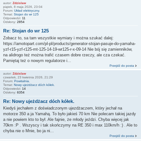
autor:
Zdzislaw
piątek, 8 maja 2026, 23:04
Forum:
Układ elektryczny.
Temat:
Stojan do wr 125
Odpowiedzi:
11
Odsłony:
2854
Re: Stojan do wr 125
Zobacz to, sa tam wszystkie wymiary i można szukać dalej:
https://amotopart.com/pl-pl/products/generator-stojan-pasuje-do-yamaha-
yzf-r15-yzf-r125-mt-125-14-19-wr125-r-x-09-14 Nie bój się zamienników,
na alidrogo też można trafić czasem dobre rzeczy, ale cza czekać.
Pamiętaj też o nowym regulatorze i...
Przejdź do posta
autor:
Zdzislaw
czwartek, 23 kwietnia 2026, 21:29
Forum:
Powitalnia.
Temat:
Nowy ujeżdżacz dóch kółek.
Odpowiedzi:
14
Odsłony:
6354
Re: Nowy ujeżdżacz dóch kółek.
Kiedyś jechałem z doświadczonym ujezdżaczem, który jechał na
motorze 350 a ja Yamahą. To było jakieś 70 km Nie polecam takiej jazdy
a nie powiem kto to był. Ale fajnie, że młody jeździ. Chyba więcej jak
70km :P . Wszyscy i tak skończymy na RE 350 i max 110km/h :) . Ale to
chyba nie o Mnie, bo ja ni...
Przejdź do posta