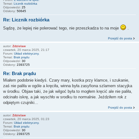
Temat:
Licznik rozbiórka
Odpowiedzi:
25
Odsłony:
50645
Re: Licznik rozbiórka
Sądzę, że lepiej nie polerować tego, nie przeszkadza to na moje
.
Przejdź do posta
autor:
Zdzislaw
czwartek, 20 marca 2025, 21:17
Forum:
Układ elektryczny.
Temat:
Brak prądu
Odpowiedzi:
30
Odsłony:
2393725
Re: Brak prądu
Miałem podobnie kiedyś. Czary mary, kostka przy klamce, i szukanie,
zaś nie paliła w ogóle a kręciła, winna była zasyfiona szlamem stacyjka
w środku. Objaw taki, że jak wilgoć była to mogłem kręcić ale nie paliła,
odcinało iskrę, a jak wyschło w srodku to normalnie. Jeździłem rok z
odpiętym czujniki...
Przejdź do posta
autor:
Zdzislaw
czwartek, 20 marca 2025, 01:23
Forum:
Układ elektryczny.
Temat:
Brak prądu
Odpowiedzi:
30
Odsłony:
2393725