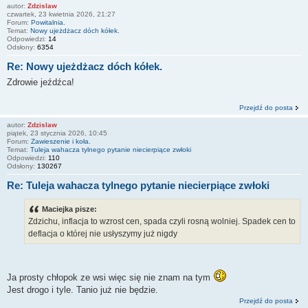
autor:
Zdzislaw
czwartek, 23 kwietnia 2026, 21:27
Forum:
Powitalnia.
Temat:
Nowy ujeżdżacz dóch kółek.
Odpowiedzi:
14
Odsłony:
6354
Re: Nowy ujeżdżacz dóch kółek.
Zdrowie jeźdźca!
Przejdź do posta
autor:
Zdzislaw
piątek, 23 stycznia 2026, 10:45
Forum:
Zawieszenie i koła.
Temat:
Tuleja wahacza tylnego pytanie niecierpiące zwłoki
Odpowiedzi:
110
Odsłony:
130267
Re: Tuleja wahacza tylnego pytanie niecierpiące zwłoki
Maciejka pisze:
Zdzichu, inflacja to wzrost cen, spada czyli rosną wolniej. Spadek cen to
deflacja o której nie usłyszymy już nigdy
Ja prosty chłopok ze wsi więc się nie znam na tym
Jest drogo i tyle. Tanio już nie będzie.
Przejdź do posta