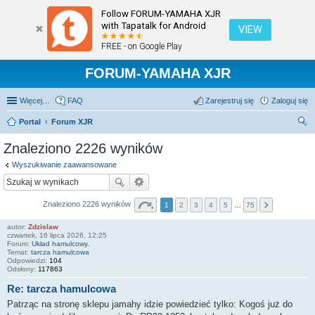
Follow FORUM-YAMAHA XJR
with Tapatalk for Android
VIEW
FREE - on Google Play
FORUM-YAMAHA XJR
Więcej…
FAQ
Zarejestruj się
Zaloguj się
Portal
Forum XJR
zu
Znaleziono 2226 wyników
kaj
Wyszukiwanie zaawansowane
Znaleziono 2226 wyników
1
2
3
4
5
…
75
autor:
Zdzislaw
czwartek, 16 lipca 2026, 12:25
Forum:
Układ hamulcowy.
Temat:
tarcza hamulcowa
Odpowiedzi:
104
Odsłony:
117863
Re: tarcza hamulcowa
Patrząc na stronę sklepu jamahy idzie powiedzieć tylko: Kogoś już do