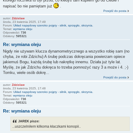
którego rocznika to był przód, co kiedyś tam kupiłem go od Ciebie i
napisać bo nie pamiętam już
.
Przejdź do posta
autor:
Zdzislaw
środa, 23 kwietnia 2025, 17:49
Forum:
Układ napędowy szeroko pojęty - silnik, sprzęgło, skrzynia.
Temat:
wymiana oleju
Odpowiedzi:
736
Odsłony:
595321
Re: wymiana oleju
Nigdy nie używam klucza dynamometrycznego a wszystko robię sam (no
chyba, że robi Zdzichu) A śrubę podczas dokręcania powierzam opiece
jakiemuś Bogu, każdą śrubę lub nakrętkę innemu. Działa już tyle lat.
Myślę, że jak Zdzichu dokręca to trzeba pomnożyć razy 3 a może i 4. ;-)
Tomku, wiele osób dokrę...
Przejdź do posta
autor:
Zdzislaw
środa, 23 kwietnia 2025, 17:48
Forum:
Układ napędowy szeroko pojęty - silnik, sprzęgło, skrzynia.
Temat:
wymiana oleju
Odpowiedzi:
736
Odsłony:
595321
Re: wymiana oleju
JAREK pisze:
...uszczelniłem kilkoma kłaczkami konopii..