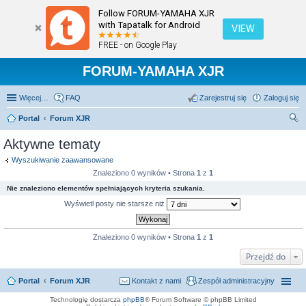
Follow FORUM-YAMAHA XJR
with Tapatalk for Android
VIEW
FREE - on Google Play
FORUM-YAMAHA XJR
Więcej…
FAQ
Zarejestruj się
Zaloguj się
Portal
Forum XJR
zu
Aktywne tematy
kaj
Wyszukiwanie zaawansowane
Znaleziono 0 wyników • Strona
1
z
1
Nie znaleziono elementów spełniających kryteria szukania.
Wyświetl posty nie starsze niż
Znaleziono 0 wyników • Strona
1
z
1
Przejdź do
Portal
Forum XJR
Kontakt z nami
Zespół administracyjny
Technologię dostarcza
phpBB
® Forum Software © phpBB Limited