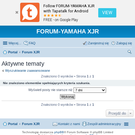
Follow FORUM-YAMAHA XJR
with Tapatalk for Android
VIEW
FREE - on Google Play
FORUM-YAMAHA XJR
Więcej…
FAQ
Zarejestruj się
Zaloguj się
Portal
Forum XJR
zu
Aktywne tematy
kaj
Wyszukiwanie zaawansowane
Znaleziono 0 wyników • Strona
1
z
1
Nie znaleziono elementów spełniających kryteria szukania.
Wyświetl posty nie starsze niż
Znaleziono 0 wyników • Strona
1
z
1
Przejdź do
Portal
Forum XJR
Kontakt z nami
Zespół administracyjny
Technologię dostarcza
phpBB
® Forum Software © phpBB Limited