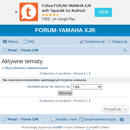
Follow FORUM-YAMAHA XJR
with Tapatalk for Android
VIEW
FREE - on Google Play
FORUM-YAMAHA XJR
Więcej…
FAQ
Zarejestruj się
Zaloguj się
Portal
Forum XJR
zu
Aktywne tematy
kaj
Wyszukiwanie zaawansowane
Znaleziono 0 wyników • Strona
1
z
1
Nie znaleziono elementów spełniających kryteria szukania.
Wyświetl posty nie starsze niż
Znaleziono 0 wyników • Strona
1
z
1
Przejdź do
Portal
Forum XJR
Kontakt z nami
Zespół administracyjny
Technologię dostarcza
phpBB
® Forum Software © phpBB Limited