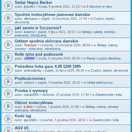
Stelaż Hepco Becker
autor:
joozek1
» środa, 8 grudnia 2021, 21:13 » w
Z kluczem w ręku.
Spodnie motocyklowe jeansowe damskie
autor:
ollencjusz
» piątek, 10 września 2021, 17:44 » w
Części, odzież,
akcesoria.
jaki serwis w Szczecinie?
autor:
kokersi
» piątek, 9 lipca 2021, 16:57 » w
Sklepy, salony, serwisy -
polecamy; odradzamy.
Oddam spodnie skórzane damskie
autor:
Tomson
» czwartek, 10 września 2020, 08:56 » w
Sklepy, salony,
serwisy - polecamy; odradzamy.
Rolki tylne pod podnosnik
autor:
JAREK
» środa, 5 sierpnia 2020, 08:33 » w
Rama i części obudowy.
Potrzebna linka gazu XJR 1200 1995
autor:
andrzejandy
» piątek, 31 lipca 2020, 08:38 » w
Części, odzież, akcesoria.
Prędkościomierz
autor:
wilduck
» piątek, 3 kwietnia 2020, 20:42 » w
Układ elektryczny.
Prosba o wymiary
autor:
maras954
» niedziela, 15 grudnia 2019, 17:34 » w
Zawieszenie i koła.
Odzież motocyklowa
autor:
Łoker
» sobota, 7 grudnia 2019, 21:08 » w
Sklepy, salony, serwisy -
polecamy; odradzamy.
Korki lag
autor:
gacy666
» czwartek, 5 grudnia 2019, 18:52 » w
Zawieszenie i koła.
AGV k5
autor:
XJRJarek
» czwartek, 20 czerwca 2019, 14:25 » w
Kaski.