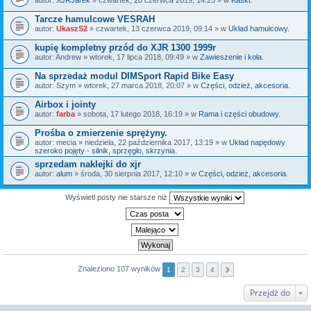
Tarcze hamulcowe VESRAH
autor:
UkaszS2
» czwartek, 13 czerwca 2019, 09:14 » w
Układ hamulcowy.
kupię kompletny przód do XJR 1300 1999r
autor:
Andrew
» wtorek, 17 lipca 2018, 09:49 » w
Zawieszenie i koła.
Na sprzedaż modul DIMSport Rapid Bike Easy
autor:
Szym
» wtorek, 27 marca 2018, 20:07 » w
Części, odzież, akcesoria.
Airbox i jointy
autor:
farba
» sobota, 17 lutego 2018, 16:19 » w
Rama i części obudowy.
Prośba o zmierzenie sprężyny.
autor:
mecia
» niedziela, 22 października 2017, 13:19 » w
Układ napędowy
szeroko pojęty - silnik, sprzęgło, skrzynia.
sprzedam naklejki do xjr
autor:
alum
» środa, 30 sierpnia 2017, 12:10 » w
Części, odzież, akcesoria.
Wyświetl posty nie starsze niż
Znaleziono 107 wyników
1
2
3
4
Przejdź do