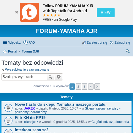
Follow FORUM-YAMAHA XJR
with Tapatalk for Android
VIEW
FREE - on Google Play
FORUM-YAMAHA XJR
Więcej…
FAQ
Zarejestruj się
Zaloguj się
Portal
Forum XJR
zu
Tematy bez odpowiedzi
kaj
Wyszukiwanie zaawansowane
Znaleziono 107 wyników
1
2
3
4
Tematy
Nowe hasło do sklepu Yamaha z naszego portalu.
autor:
JAREK
» piątek, 6 lutego 2026, 13:07 » w
Sklepy, salony, serwisy -
polecamy; odradzamy.
Filtr KN do RP19
autor:
ollencjusz
» wtorek, 9 grudnia 2025, 13:53 » w
Części, odzież, akcesoria.
Interkom sena sc2