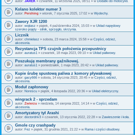
autor:
JAREK
» czwartek, 11 września 2025, 08:51 » w
Dodatki do motocykli.
Kolano kolektor numer 3
autor:
Pershing
» wtorek, 7 stycznia 2025, 17:02 » w
Wydechy.
Zawory XJR 1200
autor:
wojtasz
» piątek, 4 października 2024, 15:03 » w
Układ napędowy
szeroko pojęty - silnik, sprzęgło, skrzynia.
Licznik
autor:
chmielasz
» sobota, 23 marca 2024, 15:58 » w
Części, odzież,
akcesoria.
Rezystancja TPS czujnik położenia przepustnicy
autor:
auratus1
» czwartek, 18 maja 2023, 09:10 » w
Układ paliwowy.
Poszukuję membrany gaźnikowej.
autor:
auratus1
» poniedziałek, 1 maja 2023, 20:42 » w
Układ paliwowy.
Kupie śrubę spustową paliwa z komory pływakowej
autor:
gacy666
» sobota, 14 stycznia 2023, 20:45 » w
Części, odzież,
akcesoria.
Moduł zapłonowy
autor:
Norescu
» piątek, 4 listopada 2022, 20:36 » w
Układ elektryczny.
wingrack 2 - sprzedam
autor:
Zwierzu
» niedziela, 14 sierpnia 2022, 14:14 » w
Części, odzież,
akcesoria.
Amortyzatory tył Arashi
autor:
doctordriv3
» czwartek, 13 stycznia 2022, 22:28 » w
Zawieszenie i koła.
Gmole czy crashpady
autor:
Fez
» piątek, 31 grudnia 2021, 21:22 » w
Rama i części obudowy.