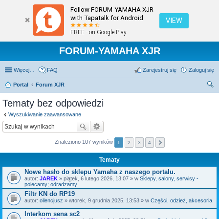
Follow FORUM-YAMAHA XJR
with Tapatalk for Android
VIEW
FREE - on Google Play
FORUM-YAMAHA XJR
Więcej…
FAQ
Zarejestruj się
Zaloguj się
Portal
Forum XJR
zu
Tematy bez odpowiedzi
kaj
Wyszukiwanie zaawansowane
Znaleziono 107 wyników
1
2
3
4
Tematy
Nowe hasło do sklepu Yamaha z naszego portalu.
autor:
JAREK
» piątek, 6 lutego 2026, 13:07 » w
Sklepy, salony, serwisy -
polecamy; odradzamy.
Filtr KN do RP19
autor:
ollencjusz
» wtorek, 9 grudnia 2025, 13:53 » w
Części, odzież, akcesoria.
Interkom sena sc2