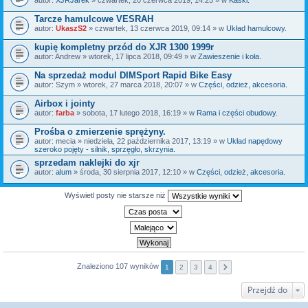
Tarcze hamulcowe VESRAH
autor:
UkaszS2
» czwartek, 13 czerwca 2019, 09:14 » w
Układ hamulcowy.
kupię kompletny przód do XJR 1300 1999r
autor:
Andrew
» wtorek, 17 lipca 2018, 09:49 » w
Zawieszenie i koła.
Na sprzedaż modul DIMSport Rapid Bike Easy
autor:
Szym
» wtorek, 27 marca 2018, 20:07 » w
Części, odzież, akcesoria.
Airbox i jointy
autor:
farba
» sobota, 17 lutego 2018, 16:19 » w
Rama i części obudowy.
Prośba o zmierzenie sprężyny.
autor:
mecia
» niedziela, 22 października 2017, 13:19 » w
Układ napędowy
szeroko pojęty - silnik, sprzęgło, skrzynia.
sprzedam naklejki do xjr
autor:
alum
» środa, 30 sierpnia 2017, 12:10 » w
Części, odzież, akcesoria.
Wyświetl posty nie starsze niż
Znaleziono 107 wyników
1
2
3
4
Przejdź do