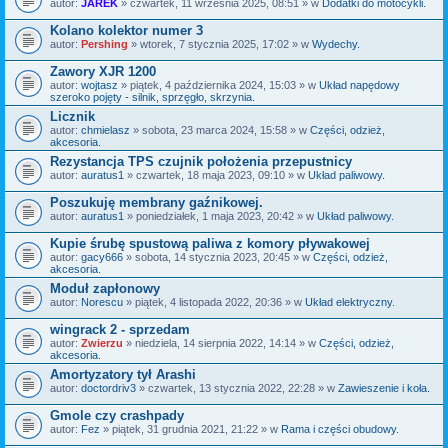
autor:
JAREK
» czwartek, 11 września 2025, 08:51 » w
Dodatki do motocykli.
Kolano kolektor numer 3
autor:
Pershing
» wtorek, 7 stycznia 2025, 17:02 » w
Wydechy.
Zawory XJR 1200
autor:
wojtasz
» piątek, 4 października 2024, 15:03 » w
Układ napędowy
szeroko pojęty - silnik, sprzęgło, skrzynia.
Licznik
autor:
chmielasz
» sobota, 23 marca 2024, 15:58 » w
Części, odzież,
akcesoria.
Rezystancja TPS czujnik położenia przepustnicy
autor:
auratus1
» czwartek, 18 maja 2023, 09:10 » w
Układ paliwowy.
Poszukuję membrany gaźnikowej.
autor:
auratus1
» poniedziałek, 1 maja 2023, 20:42 » w
Układ paliwowy.
Kupie śrubę spustową paliwa z komory pływakowej
autor:
gacy666
» sobota, 14 stycznia 2023, 20:45 » w
Części, odzież,
akcesoria.
Moduł zapłonowy
autor:
Norescu
» piątek, 4 listopada 2022, 20:36 » w
Układ elektryczny.
wingrack 2 - sprzedam
autor:
Zwierzu
» niedziela, 14 sierpnia 2022, 14:14 » w
Części, odzież,
akcesoria.
Amortyzatory tył Arashi
autor:
doctordriv3
» czwartek, 13 stycznia 2022, 22:28 » w
Zawieszenie i koła.
Gmole czy crashpady
autor:
Fez
» piątek, 31 grudnia 2021, 21:22 » w
Rama i części obudowy.