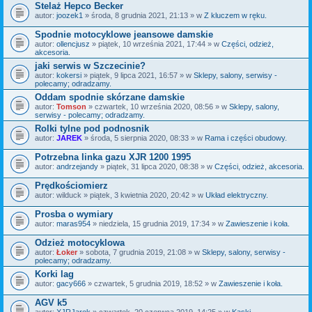
Stelaż Hepco Becker
autor:
joozek1
» środa, 8 grudnia 2021, 21:13 » w
Z kluczem w ręku.
Spodnie motocyklowe jeansowe damskie
autor:
ollencjusz
» piątek, 10 września 2021, 17:44 » w
Części, odzież,
akcesoria.
jaki serwis w Szczecinie?
autor:
kokersi
» piątek, 9 lipca 2021, 16:57 » w
Sklepy, salony, serwisy -
polecamy; odradzamy.
Oddam spodnie skórzane damskie
autor:
Tomson
» czwartek, 10 września 2020, 08:56 » w
Sklepy, salony,
serwisy - polecamy; odradzamy.
Rolki tylne pod podnosnik
autor:
JAREK
» środa, 5 sierpnia 2020, 08:33 » w
Rama i części obudowy.
Potrzebna linka gazu XJR 1200 1995
autor:
andrzejandy
» piątek, 31 lipca 2020, 08:38 » w
Części, odzież, akcesoria.
Prędkościomierz
autor:
wilduck
» piątek, 3 kwietnia 2020, 20:42 » w
Układ elektryczny.
Prosba o wymiary
autor:
maras954
» niedziela, 15 grudnia 2019, 17:34 » w
Zawieszenie i koła.
Odzież motocyklowa
autor:
Łoker
» sobota, 7 grudnia 2019, 21:08 » w
Sklepy, salony, serwisy -
polecamy; odradzamy.
Korki lag
autor:
gacy666
» czwartek, 5 grudnia 2019, 18:52 » w
Zawieszenie i koła.
AGV k5
autor:
XJRJarek
» czwartek, 20 czerwca 2019, 14:25 » w
Kaski.