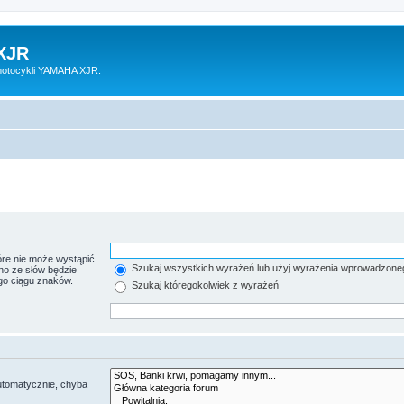
XJR
motocykli YAMAHA XJR.
re nie może wystąpić.
Szukaj wszystkich wyrażeń lub użyj wyrażenia wprowadzone
no ze słów będzie
go ciągu znaków.
Szukaj któregokolwiek z wyrażeń
utomatycznie, chyba