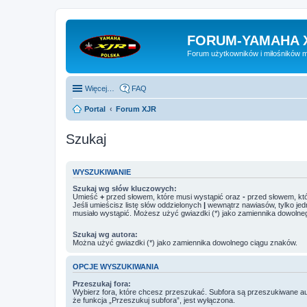
FORUM-YAMAHA 
Forum użytkowników i miłośników 
Więcej…
FAQ
Portal
Forum XJR
Szukaj
WYSZUKIWANIE
Szukaj wg słów kluczowych:
Umieść
+
przed słowem, które musi wystąpić oraz
-
przed słowem, któ
Jeśli umieścisz listę słów oddzielonych
|
wewnątrz nawiasów, tylko jed
musiało wystąpić. Możesz użyć gwiazdki (*) jako zamiennika dowolne
Szukaj wg autora:
Można użyć gwiazdki (*) jako zamiennika dowolnego ciągu znaków.
OPCJE WYSZUKIWANIA
Przeszukaj fora:
Wybierz fora, które chcesz przeszukać. Subfora są przeszukiwane a
że funkcja „Przeszukuj subfora”, jest wyłączona.