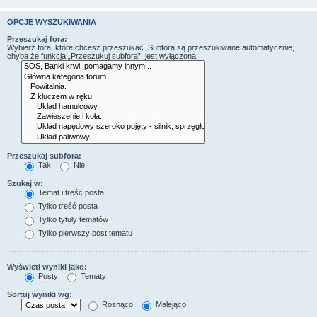
OPCJE WYSZUKIWANIA
Przeszukaj fora:
Wybierz fora, które chcesz przeszukać. Subfora są przeszukiwane automatycznie,
chyba że funkcja „Przeszukuj subfora”, jest wyłączona.
Przeszukaj subfora:
Tak
Nie
Szukaj w:
Temat i treść posta
Tylko treść posta
Tylko tytuły tematów
Tylko pierwszy post tematu
Wyświetl wyniki jako:
Posty
Tematy
Sortuj wyniki wg:
Rosnąco
Malejąco