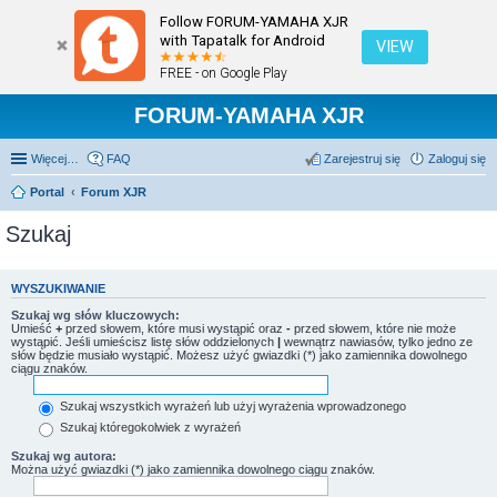
Follow FORUM-YAMAHA XJR
with Tapatalk for Android
VIEW
FREE - on Google Play
FORUM-YAMAHA XJR
Więcej…
FAQ
Zarejestruj się
Zaloguj się
Portal
Forum XJR
Szukaj
WYSZUKIWANIE
Szukaj wg słów kluczowych:
Umieść
+
przed słowem, które musi wystąpić oraz
-
przed słowem, które nie może
wystąpić. Jeśli umieścisz listę słów oddzielonych
|
wewnątrz nawiasów, tylko jedno ze
słów będzie musiało wystąpić. Możesz użyć gwiazdki (*) jako zamiennika dowolnego
ciągu znaków.
Szukaj wszystkich wyrażeń lub użyj wyrażenia wprowadzonego
Szukaj któregokolwiek z wyrażeń
Szukaj wg autora:
Można użyć gwiazdki (*) jako zamiennika dowolnego ciągu znaków.