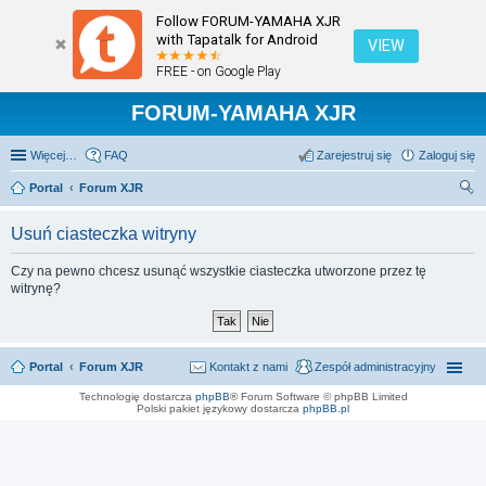
Follow FORUM-YAMAHA XJR
with Tapatalk for Android
VIEW
FREE - on Google Play
FORUM-YAMAHA XJR
Więcej…
FAQ
Zarejestruj się
Zaloguj się
Portal
Forum XJR
zu
Usuń ciasteczka witryny
kaj
Czy na pewno chcesz usunąć wszystkie ciasteczka utworzone przez tę
witrynę?
Portal
Forum XJR
Kontakt z nami
Zespół administracyjny
Technologię dostarcza
phpBB
® Forum Software © phpBB Limited
Polski pakiet językowy dostarcza
phpBB.pl