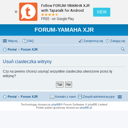
Follow FORUM-YAMAHA XJR
with Tapatalk for Android
VIEW
FREE - on Google Play
FORUM-YAMAHA XJR
Więcej…
FAQ
Zarejestruj się
Zaloguj się
Portal
Forum XJR
zu
Usuń ciasteczka witryny
kaj
Czy na pewno chcesz usunąć wszystkie ciasteczka utworzone przez tę
witrynę?
Portal
Forum XJR
Kontakt z nami
Zespół administracyjny
Technologię dostarcza
phpBB
® Forum Software © phpBB Limited
Polski pakiet językowy dostarcza
phpBB.pl