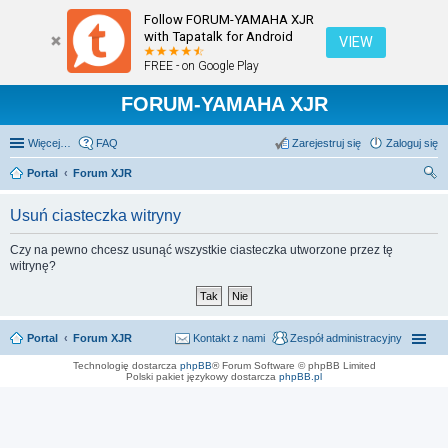
Follow FORUM-YAMAHA XJR
with Tapatalk for Android
VIEW
FREE - on Google Play
FORUM-YAMAHA XJR
Więcej…
FAQ
Zarejestruj się
Zaloguj się
Portal
Forum XJR
zu
Usuń ciasteczka witryny
kaj
Czy na pewno chcesz usunąć wszystkie ciasteczka utworzone przez tę
witrynę?
Portal
Forum XJR
Kontakt z nami
Zespół administracyjny
Technologię dostarcza
phpBB
® Forum Software © phpBB Limited
Polski pakiet językowy dostarcza
phpBB.pl