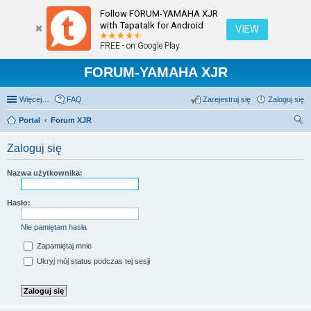
Follow FORUM-YAMAHA XJR
with Tapatalk for Android
VIEW
FREE - on Google Play
FORUM-YAMAHA XJR
Więcej…
FAQ
Zarejestruj się
Zaloguj się
Portal
Forum XJR
zu
Zaloguj się
kaj
Nazwa użytkownika:
Hasło:
Nie pamiętam hasła
Zapamiętaj mnie
Ukryj mój status podczas tej sesji