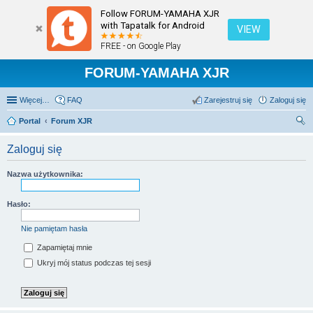
Follow FORUM-YAMAHA XJR
with Tapatalk for Android
VIEW
FREE - on Google Play
FORUM-YAMAHA XJR
Więcej…
FAQ
Zarejestruj się
Zaloguj się
Portal
Forum XJR
zu
Zaloguj się
kaj
Nazwa użytkownika:
Hasło:
Nie pamiętam hasła
Zapamiętaj mnie
Ukryj mój status podczas tej sesji