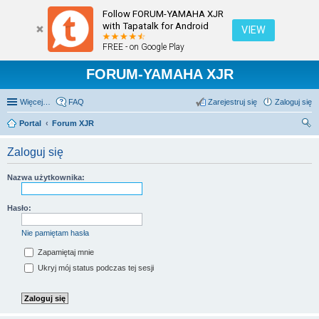
Follow FORUM-YAMAHA XJR
with Tapatalk for Android
VIEW
FREE - on Google Play
FORUM-YAMAHA XJR
Więcej…
FAQ
Zarejestruj się
Zaloguj się
Portal
Forum XJR
zu
Zaloguj się
kaj
Nazwa użytkownika:
Hasło:
Nie pamiętam hasła
Zapamiętaj mnie
Ukryj mój status podczas tej sesji