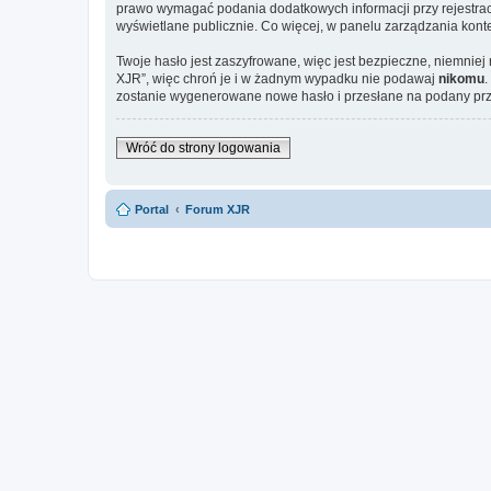
prawo wymagać podania dodatkowych informacji przy rejestracj
wyświetlane publicznie. Co więcej, w panelu zarządzania ko
Twoje hasło jest zaszyfrowane, więc jest bezpieczne, niemni
XJR”, więc chroń je i w żadnym wypadku nie podawaj
nikomu
.
zostanie wygenerowane nowe hasło i przesłane na podany prze
Wróć do strony logowania
Portal
Forum XJR