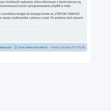
masz możliwość wybrania, które informacje o twoim koncie są
e generowanych przez oprogramowanie phpBB e-maili.
ło to umożliwia dostęp do twojego konta na „FORUM-YAMAHA
anie nazwy użytkownika i adresu e-mail. Po podaniu tych danych
istracyjny
Usuń ciasteczka witryny
Strefa czasowa
UTC+01:00