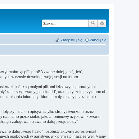
Zarejestruj się
Zaloguj się
yamaha-xjr.pl” i phpBB zwane dalej „oni”, „ich”,
anych w czasie dowolnej twojej sesji na forum.
steczek, które są małymi plikami tekstowymi pobranymi do
tyfikator sesji zwany „session-id”, automatycznie przyznane ci
zapisania informacji, które tematy zostały przez ciebie
otyczy – ma on opisywać tylko strony stworzone przez
sty napisane przez ciebie jako anonimowy użytkownik zwane
acji i zalogowaniu zwane dalej „twoje posty”.
ane dalej „twoje hasło” i osobisty aktywny adres e-mail
anych osobowych w państwie, w którym stoi nasz serwer. Mamy