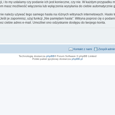
i, i to my ustalamy czy podanie ich jest konieczne, czy nie. W każdym przypadku 
ntem masz możliwość włączenia lub wyłączenia wysyłania do ciebie automatyczni
ej nie należy używać tego samego hasła na różnych witrynach internetowych. Has
 Jeśli je zapomnisz, użyj funkcji „Nie pamiętam hasła”. Witryna poprosi cię o pod
z ciebie adres e-mail. Umożliwi ono odzyskanie dostępu do twojego konta.
Kontakt z nami
Zespół admin
Technologię dostarcza
phpBB
® Forum Software © phpBB Limited
Polski pakiet językowy dostarcza
phpBB.pl