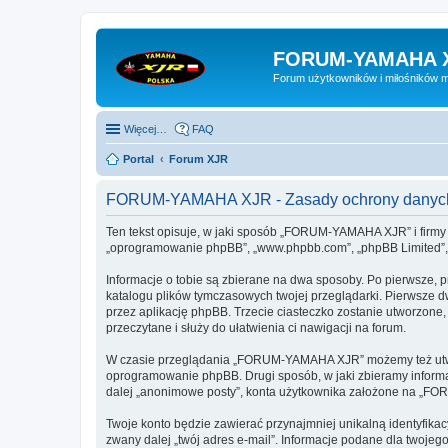
FORUM-YAMAHA 
Forum użytkowników i miłośników 
Więcej…
FAQ
Portal
Forum XJR
FORUM-YAMAHA XJR - Zasady ochrony danyc
Ten tekst opisuje, w jaki sposób „FORUM-YAMAHA XJR” i firmy 
„oprogramowanie phpBB”, „www.phpbb.com”, „phpBB Limited”, „Z
Informacje o tobie są zbierane na dwa sposoby. Po pierwsze,
katalogu plików tymczasowych twojej przeglądarki. Pierwsze dw
przez aplikację phpBB. Trzecie ciasteczko zostanie utworzone
przeczytane i służy do ułatwienia ci nawigacji na forum.
W czasie przeglądania „FORUM-YAMAHA XJR” możemy też utworz
oprogramowanie phpBB. Drugi sposób, w jaki zbieramy informa
dalej „anonimowe posty”, konta użytkownika założone na „FORU
Twoje konto będzie zawierać przynajmniej unikalną identyfika
zwany dalej „twój adres e-mail”. Informacje podane dla two