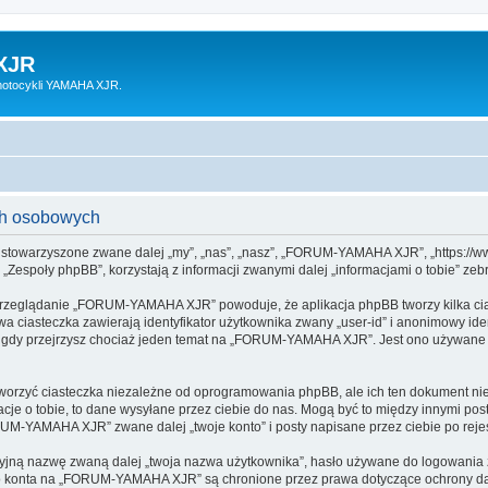
XJR
motocykli YAMAHA XJR.
h osobowych
stowarzyszone zwane dalej „my”, „nas”, „nasz”, „FORUM-YAMAHA XJR”, „https://www.
espoły phpBB”, korzystają z informacji zwanymi dalej „informacjami o tobie” zebr
 przeglądanie „FORUM-YAMAHA XJR” powoduje, że aplikacja phpBB tworzy kilka cia
a ciasteczka zawierają identyfikator użytkownika zwany „user-id” i anonimowy iden
, gdy przejrzysz chociaż jeden temat na „FORUM-YAMAHA XJR”. Jest ono używane do 
yć ciasteczka niezależne od oprogramowania phpBB, ale ich ten dokument nie d
cje o tobie, to dane wysyłane przez ciebie do nas. Mogą być to między innymi po
M-YAMAHA XJR” zwane dalej „twoje konto” i posty napisane przez ciebie po rejestr
cyjną nazwę zwaną dalej „twoja nazwa użytkownika”, hasło używane do logowania zw
jego konta na „FORUM-YAMAHA XJR” są chronione przez prawa dotyczące ochrony d