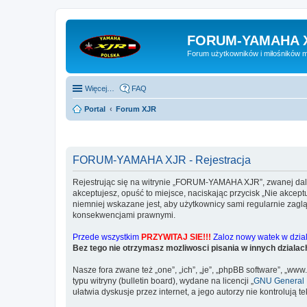
FORUM-YAMAHA 
Forum użytkowników i miłośników 
Więcej…
FAQ
Portal
Forum XJR
FORUM-YAMAHA XJR - Rejestracja
Rejestrując się na witrynie „FORUM-YAMAHA XJR”, zwanej dalej
akceptujesz, opuść to miejsce, naciskając przycisk „Nie akc
niemniej wskazane jest, aby użytkownicy sami regularnie zag
konsekwencjami prawnymi.
Przede wszystkim
PRZYWITAJ SIE!!!
Zaloz nowy watek w dziale
Bez tego nie otrzymasz mozliwosci pisania w innych dzialac
Nasze fora zwane też „one”, „ich”, „je”, „phpBB software”, „
typu witryny (bulletin board), wydane na licencji „
GNU General P
ułatwia dyskusje przez internet, a jego autorzy nie kontroluj