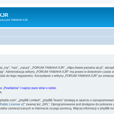
XJR
motocykli YAMAHA XJR.
 „my”, ”nas”, „nasza”, „FORUM-YAMAHA XJR”, „https://www.yamaha-xjr.pl”, akceptu
eptuję”. Administracja witryny „FORUM-YAMAHA XJR” ma prawo w dowolnym czasie zm
lądali do tego regulaminu. Korzystanie z witryny „FORUM-YAMAHA XJR” po zmianac
 „Powitalnia” i napisz pare slow o sobie.
h.
www.phpbb.com”, „phpBB Limited”, „phpBB Teams” działają w oparciu o oprogramowan
ublic License v2
” zwanej też „GPL”. Oprogramowanie jest dostępne do pobrania 
ą tekstów zamieszczanych w internecie za jego pomocą. Więcej informacji o phpBB m