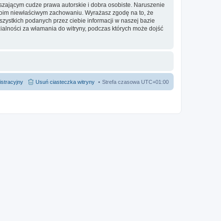
zającym cudze prawa autorskie i dobra osobiste. Naruszenie
twoim niewłaściwym zachowaniu. Wyrażasz zgodę na to, że
ystkich podanych przez ciebie informacji w naszej bazie
alności za włamania do witryny, podczas których może dojść
istracyjny
Usuń ciasteczka witryny
Strefa czasowa
UTC+01:00