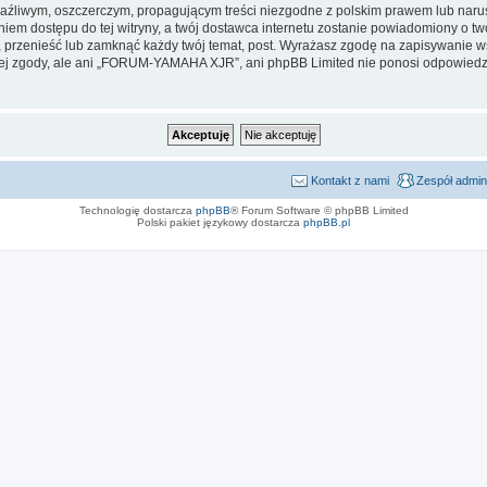
aźliwym, oszczerczym, propagującym treści niezgodne z polskim prawem lub narus
iem dostępu do tej witryny, a twój dostawca internetu zostanie powiadomiony o 
zenieść lub zamknąć każdy twój temat, post. Wyrażasz zgodę na zapisywanie wsz
ej zgody, ale ani „FORUM-YAMAHA XJR”, ani phpBB Limited nie ponosi odpowiedzi
Kontakt z nami
Zespół admin
Technologię dostarcza
phpBB
® Forum Software © phpBB Limited
Polski pakiet językowy dostarcza
phpBB.pl