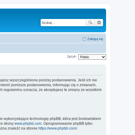
Zaloguj się
Język:
jesz wyszczególnione poniżej postanowienia. Jeśli ich nie
ienić poniższe postanowienia, informując cię o zmianach,
h regulaminu oznacza, że akceptujesz te zmiany ze wszelkimi
ie wykorzystujące technologię phpBB, która jest środowiskiem
ze strony
www.phpbb.com
. Oprogramowanie phpBB tylko
ożna znaleźć na stronie
https://www.phpbb.com/
.