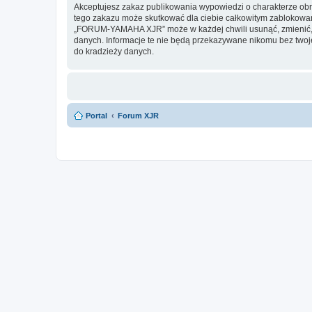
Akceptujesz zakaz publikowania wypowiedzi o charakterze obr
tego zakazu może skutkować dla ciebie całkowitym zablokowan
„FORUM-YAMAHA XJR” może w każdej chwili usunąć, zmienić, pr
danych. Informacje te nie będą przekazywane nikomu bez twoj
do kradzieży danych.
Portal
Forum XJR