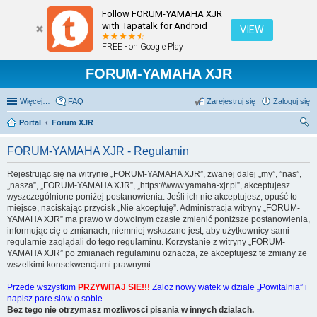
Follow FORUM-YAMAHA XJR
with Tapatalk for Android
VIEW
FREE - on Google Play
FORUM-YAMAHA XJR
Więcej…
FAQ
Zarejestruj się
Zaloguj się
Portal
Forum XJR
zu
FORUM-YAMAHA XJR - Regulamin
kaj
Rejestrując się na witrynie „FORUM-YAMAHA XJR”, zwanej dalej „my”, ”nas”,
„nasza”, „FORUM-YAMAHA XJR”, „https://www.yamaha-xjr.pl”, akceptujesz
wyszczególnione poniżej postanowienia. Jeśli ich nie akceptujesz, opuść to
miejsce, naciskając przycisk „Nie akceptuję”. Administracja witryny „FORUM-
YAMAHA XJR” ma prawo w dowolnym czasie zmienić poniższe postanowienia,
informując cię o zmianach, niemniej wskazane jest, aby użytkownicy sami
regularnie zaglądali do tego regulaminu. Korzystanie z witryny „FORUM-
YAMAHA XJR” po zmianach regulaminu oznacza, że akceptujesz te zmiany ze
wszelkimi konsekwencjami prawnymi.
Przede wszystkim
PRZYWITAJ SIE!!!
Zaloz nowy watek w dziale „Powitalnia” i
napisz pare slow o sobie.
Bez tego nie otrzymasz mozliwosci pisania w innych dzialach.