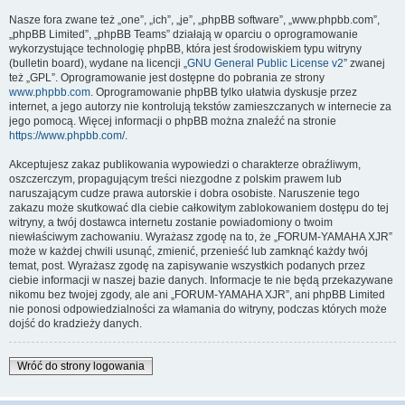
Nasze fora zwane też „one”, „ich”, „je”, „phpBB software”, „www.phpbb.com”,
„phpBB Limited”, „phpBB Teams” działają w oparciu o oprogramowanie
wykorzystujące technologię phpBB, która jest środowiskiem typu witryny
(bulletin board), wydane na licencji „
GNU General Public License v2
” zwanej
też „GPL”. Oprogramowanie jest dostępne do pobrania ze strony
www.phpbb.com
. Oprogramowanie phpBB tylko ułatwia dyskusje przez
internet, a jego autorzy nie kontrolują tekstów zamieszczanych w internecie za
jego pomocą. Więcej informacji o phpBB można znaleźć na stronie
https://www.phpbb.com/
.
Akceptujesz zakaz publikowania wypowiedzi o charakterze obraźliwym,
oszczerczym, propagującym treści niezgodne z polskim prawem lub
naruszającym cudze prawa autorskie i dobra osobiste. Naruszenie tego
zakazu może skutkować dla ciebie całkowitym zablokowaniem dostępu do tej
witryny, a twój dostawca internetu zostanie powiadomiony o twoim
niewłaściwym zachowaniu. Wyrażasz zgodę na to, że „FORUM-YAMAHA XJR”
może w każdej chwili usunąć, zmienić, przenieść lub zamknąć każdy twój
temat, post. Wyrażasz zgodę na zapisywanie wszystkich podanych przez
ciebie informacji w naszej bazie danych. Informacje te nie będą przekazywane
nikomu bez twojej zgody, ale ani „FORUM-YAMAHA XJR”, ani phpBB Limited
nie ponosi odpowiedzialności za włamania do witryny, podczas których może
dojść do kradzieży danych.
Wróć do strony logowania