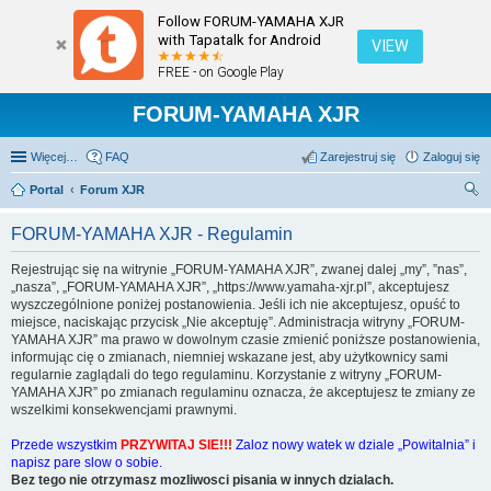
Follow FORUM-YAMAHA XJR
with Tapatalk for Android
VIEW
FREE - on Google Play
FORUM-YAMAHA XJR
Więcej…
FAQ
Zarejestruj się
Zaloguj się
Portal
Forum XJR
zu
FORUM-YAMAHA XJR - Regulamin
kaj
Rejestrując się na witrynie „FORUM-YAMAHA XJR”, zwanej dalej „my”, ”nas”,
„nasza”, „FORUM-YAMAHA XJR”, „https://www.yamaha-xjr.pl”, akceptujesz
wyszczególnione poniżej postanowienia. Jeśli ich nie akceptujesz, opuść to
miejsce, naciskając przycisk „Nie akceptuję”. Administracja witryny „FORUM-
YAMAHA XJR” ma prawo w dowolnym czasie zmienić poniższe postanowienia,
informując cię o zmianach, niemniej wskazane jest, aby użytkownicy sami
regularnie zaglądali do tego regulaminu. Korzystanie z witryny „FORUM-
YAMAHA XJR” po zmianach regulaminu oznacza, że akceptujesz te zmiany ze
wszelkimi konsekwencjami prawnymi.
Przede wszystkim
PRZYWITAJ SIE!!!
Zaloz nowy watek w dziale „Powitalnia” i
napisz pare slow o sobie.
Bez tego nie otrzymasz mozliwosci pisania w innych dzialach.