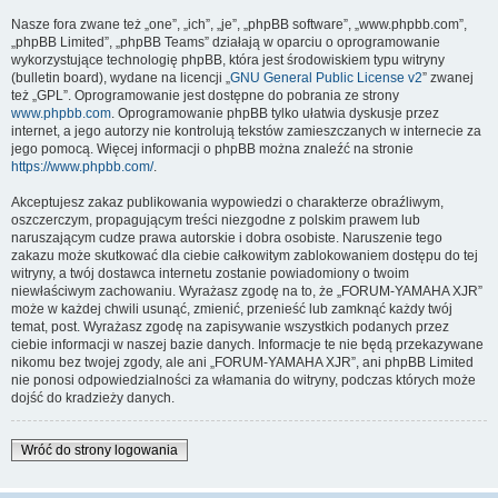
Nasze fora zwane też „one”, „ich”, „je”, „phpBB software”, „www.phpbb.com”,
„phpBB Limited”, „phpBB Teams” działają w oparciu o oprogramowanie
wykorzystujące technologię phpBB, która jest środowiskiem typu witryny
(bulletin board), wydane na licencji „
GNU General Public License v2
” zwanej
też „GPL”. Oprogramowanie jest dostępne do pobrania ze strony
www.phpbb.com
. Oprogramowanie phpBB tylko ułatwia dyskusje przez
internet, a jego autorzy nie kontrolują tekstów zamieszczanych w internecie za
jego pomocą. Więcej informacji o phpBB można znaleźć na stronie
https://www.phpbb.com/
.
Akceptujesz zakaz publikowania wypowiedzi o charakterze obraźliwym,
oszczerczym, propagującym treści niezgodne z polskim prawem lub
naruszającym cudze prawa autorskie i dobra osobiste. Naruszenie tego
zakazu może skutkować dla ciebie całkowitym zablokowaniem dostępu do tej
witryny, a twój dostawca internetu zostanie powiadomiony o twoim
niewłaściwym zachowaniu. Wyrażasz zgodę na to, że „FORUM-YAMAHA XJR”
może w każdej chwili usunąć, zmienić, przenieść lub zamknąć każdy twój
temat, post. Wyrażasz zgodę na zapisywanie wszystkich podanych przez
ciebie informacji w naszej bazie danych. Informacje te nie będą przekazywane
nikomu bez twojej zgody, ale ani „FORUM-YAMAHA XJR”, ani phpBB Limited
nie ponosi odpowiedzialności za włamania do witryny, podczas których może
dojść do kradzieży danych.
Wróć do strony logowania